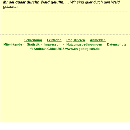
Mr sei quaar durchn Wald geluffn.
...
Wir sind quer durch den Wald
gelaufen.
·
·
·
Schreibung
Leitfaden
Registrieren
Anmelden
·
·
·
·
Mitwirkende
Statistik
Impressum
Nutzungsbedingungen
Datenschutz
© Andreas Göbel 2018 www.erzgebirgisch.de