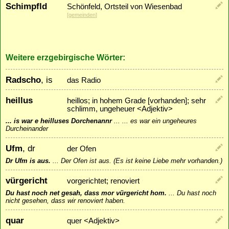
Schimpfld
Schönfeld, Ortsteil von Wiesenbad
[
gemeinden
]
Weitere erzgebirgische Wörter:
Radscho
, is
das Radio
heillus
heillos; in hohem Grade [vorhanden]; sehr
schlimm, ungeheuer <Adjektiv>
... is war e heilluses Dorchenannr
...
... es war ein ungeheures
Durcheinander
Ufm
, dr
der Ofen
Dr Ufm is aus.
...
Der Ofen ist aus. (Es ist keine Liebe mehr vorhanden.)
vürgericht
vorgerichtet; renoviert
Du hast noch net gesah, dass mor vürgericht hom.
...
Du hast noch
nicht gesehen, dass wir renoviert haben.
quar
quer <Adjektiv>