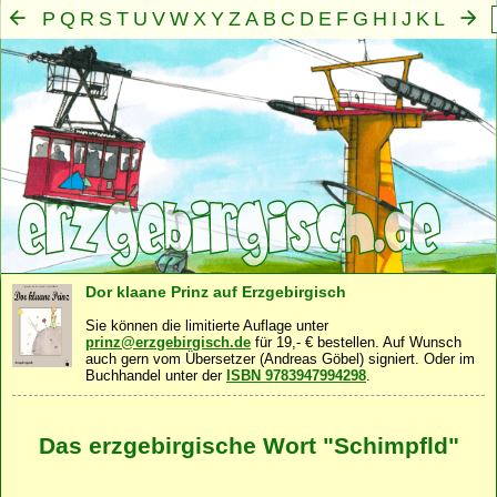
P
Q
R
S
T
U
V
W
X
Y
Z
A
B
C
D
E
F
G
H
I
J
K
L
M
N
O
Mensch
Seele
Geist
Familie
Gemeinschaft
Nah
·
·
·
·
·
Dor klaane Prinz auf Erzgebirgisch
Sie können die limitierte Auflage unter
prinz@erzgebirgisch.de
für 19,- € bestellen. Auf Wunsch
auch gern vom Übersetzer (Andreas Göbel) signiert. Oder im
Buchhandel unter der
ISBN 9783947994298
.
Das erzgebirgische Wort "Schimpfld"