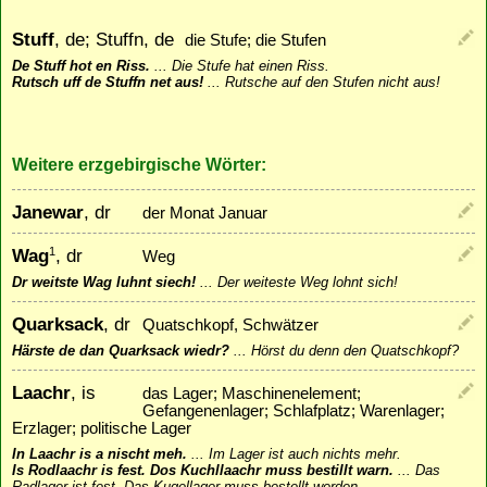
Stuff
, de; Stuffn, de
die Stufe; die Stufen
De Stuff hot en Riss.
...
Die Stufe hat einen Riss.
Rutsch uff de Stuffn net aus!
...
Rutsche auf den Stufen nicht aus!
Weitere erzgebirgische Wörter:
Janewar
, dr
der Monat Januar
Wag
, dr
1
Weg
Dr weitste Wag luhnt siech!
...
Der weiteste Weg lohnt sich!
Quarksack
, dr
Quatschkopf, Schwätzer
Härste de dan Quarksack wiedr?
...
Hörst du denn den Quatschkopf?
Laachr
, is
das Lager; Maschinenelement;
Gefangenenlager; Schlafplatz; Warenlager;
Erzlager; politische Lager
In Laachr is a nischt meh.
...
Im Lager ist auch nichts mehr.
Is Rodlaachr is fest. Dos Kuchllaachr muss bestillt warn.
...
Das
Radlager ist fest. Das Kugellager muss bestellt werden.