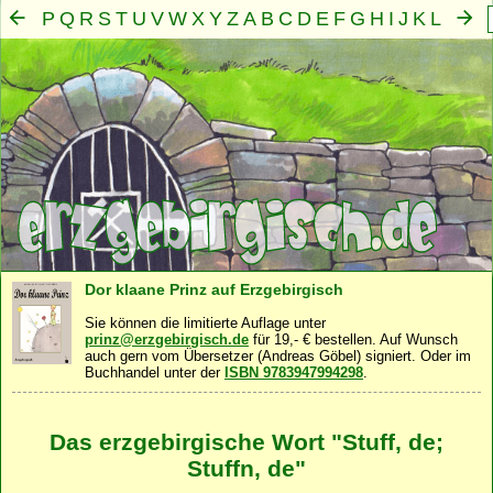
P
Q
R
S
T
U
V
W
X
Y
Z
A
B
C
D
E
F
G
H
I
J
K
L
M
N
O
Mensch
Seele
Geist
Familie
Gemeinschaft
Nah
·
·
·
·
·
Dor klaane Prinz auf Erzgebirgisch
Sie können die limitierte Auflage unter
prinz@erzgebirgisch.de
für 19,- € bestellen. Auf Wunsch
auch gern vom Übersetzer (Andreas Göbel) signiert. Oder im
Buchhandel unter der
ISBN 9783947994298
.
Das erzgebirgische Wort "Stuff, de;
Stuffn, de"