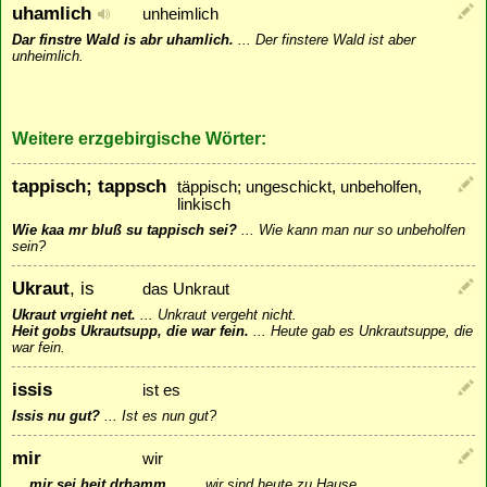
uhamlich
unheimlich
Dar finstre Wald is abr uhamlich.
...
Der finstere Wald ist aber
unheimlich.
Weitere erzgebirgische Wörter:
tappisch; tappsch
täppisch; ungeschickt, unbeholfen,
linkisch
Wie kaa mr bluß su tappisch sei?
...
Wie kann man nur so unbeholfen
sein?
Ukraut
, is
das Unkraut
Ukraut vrgieht net.
...
Unkraut vergeht nicht.
Heit gobs Ukrautsupp, die war fein.
...
Heute gab es Unkrautsuppe, die
war fein.
issis
ist es
Issis nu gut?
...
Ist es nun gut?
mir
wir
... mir sei heit drhamm
...
... wir sind heute zu Hause