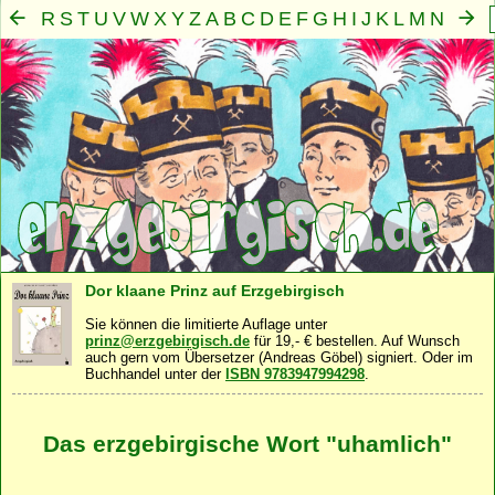
R
S
T
U
V
W
X
Y
Z
A
B
C
D
E
F
G
H
I
J
K
L
M
N
O
P
Q
Mensch
Seele
Geist
Familie
Gemeinschaft
Nah
·
·
·
·
·
Dor klaane Prinz auf Erzgebirgisch
Sie können die limitierte Auflage unter
prinz@erzgebirgisch.de
für 19,- € bestellen. Auf Wunsch
auch gern vom Übersetzer (Andreas Göbel) signiert. Oder im
Buchhandel unter der
ISBN 9783947994298
.
Das erzgebirgische Wort "uhamlich"