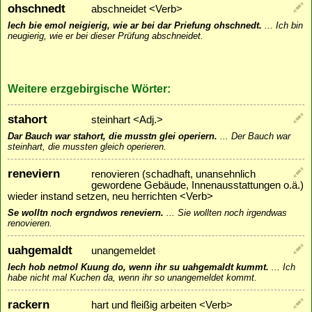
ohschnedt
abschneidet <Verb>
Iech bie emol neigierig, wie ar bei dar Priefung ohschnedt.
...
Ich bin
neugierig, wie er bei dieser Prüfung abschneidet.
Weitere erzgebirgische Wörter:
stahort
steinhart <Adj.>
Dar Bauch war stahort, die musstn glei operiern.
...
Der Bauch war
steinhart, die mussten gleich operieren.
reneviern
renovieren (schadhaft, unansehnlich
gewordene Gebäude, Innenausstattungen o.ä.)
wieder instand setzen, neu herrichten <Verb>
Se wolltn noch ergndwos reneviern.
...
Sie wollten noch irgendwas
renovieren.
uahgemaldt
unangemeldet
Iech hob netmol Kuung do, wenn ihr su uahgemaldt kummt.
...
Ich
habe nicht mal Kuchen da, wenn ihr so unangemeldet kommt.
rackern
hart und fleißig arbeiten <Verb>