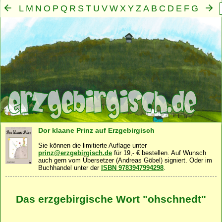
L
M
N
O
P
Q
R
S
T
U
V
W
X
Y
Z
A
B
C
D
E
F
G
H
I
J
K
Mensch
Seele
Geist
Familie
Gemeinschaft
Nah
·
·
·
·
·
Dor klaane Prinz auf Erzgebirgisch
Sie können die limitierte Auflage unter
prinz@erzgebirgisch.de
für 19,- € bestellen. Auf Wunsch
auch gern vom Übersetzer (Andreas Göbel) signiert. Oder im
Buchhandel unter der
ISBN 9783947994298
.
Das erzgebirgische Wort "ohschnedt"