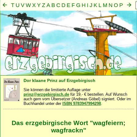
T
U
V
W
X
Y
Z
A
B
C
D
E
F
G
H
I
J
K
L
M
N
O
P
Q
R
S
Mensch
Seele
Geist
Familie
Gemeinschaft
Nah
·
·
·
·
·
Dor klaane Prinz auf Erzgebirgisch
Sie können die limitierte Auflage unter
prinz@erzgebirgisch.de
für 19,- € bestellen. Auf Wunsch
auch gern vom Übersetzer (Andreas Göbel) signiert. Oder im
Buchhandel unter der
ISBN 9783947994298
.
Das erzgebirgische Wort "wagfeiern;
wagfrackn"