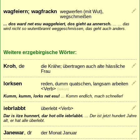
wagfeiern; wagfrackn
wegwerfen (mit Wut),
wegschmeißen
... dos ward net esu waggefeiert, dos gieht aa annersch.
...
... das
wird nicht so wutentbrannt weggeschmissen, das geht auch anders.
Weitere erzgebirgische Wörter:
Kroh
, de
die Krähe; übertragen auch alte hässliche
Frau
lorksen
reden, dumm quatschen, langsam arbeiten
<Verb>
{lorksn}
Kumm, kumm, lorks net esu!
...
Komm endlich, mach schneller!
iebrlabbt
überlebt <Verb>
Dar is itze hunnert, dar hot olle iebrlabbt.
...
Der ist jetzt hundert Jahre
alt, er hat alle überlebt.
Janewar
, dr
der Monat Januar