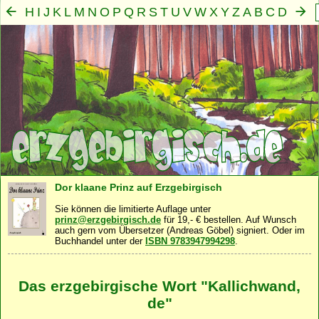
H
I
J
K
L
M
N
O
P
Q
R
S
T
U
V
W
X
Y
Z
A
B
C
D
E
F
G
Mensch
Seele
Geist
Familie
Gemeinschaft
Nah
·
·
·
·
·
Dor klaane Prinz auf Erzgebirgisch
Sie können die limitierte Auflage unter
prinz@erzgebirgisch.de
für 19,- € bestellen. Auf Wunsch
auch gern vom Übersetzer (Andreas Göbel) signiert. Oder im
Buchhandel unter der
ISBN 9783947994298
.
Das erzgebirgische Wort "Kallichwand,
de"