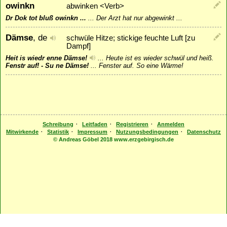
owinkn
abwinken <Verb>
Dr Dok tot bluß owinkn ...
...
Der Arzt hat nur abgewinkt ...
Dämse
, de
schwüle Hitze; stickige feuchte Luft [zu
Dampf]
Heit is wiedr enne Dämse!
...
Heute ist es wieder schwül und heiß.
Fenstr auf! - Su ne Dämse!
...
Fenster auf. So eine Wärme!
·
·
·
Schreibung
Leitfaden
Registrieren
Anmelden
·
·
·
·
Mitwirkende
Statistik
Impressum
Nutzungsbedingungen
Datenschutz
© Andreas Göbel 2018 www.erzgebirgisch.de