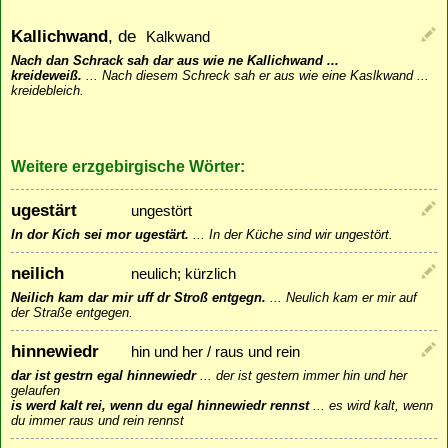
Kallichwand
, de
Kalkwand
Nach dan Schrack sah dar aus wie ne Kallichwand ...
kreideweiß.
...
Nach diesem Schreck sah er aus wie eine Kaslkwand ...
kreidebleich.
Weitere erzgebirgische Wörter:
ugestärt
ungestört
In dor Kich sei mor ugestärt.
...
In der Küche sind wir ungestört.
neilich
neulich; kürzlich
Neilich kam dar mir uff dr Stroß entgegn.
...
Neulich kam er mir auf
der Straße entgegen.
hinnewiedr
hin und her / raus und rein
dar ist gestrn egal hinnewiedr
...
der ist gestern immer hin und her
gelaufen
is werd kalt rei, wenn du egal hinnewiedr rennst
...
es wird kalt, wenn
du immer raus und rein rennst