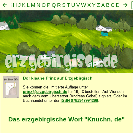
H
I
J
K
L
M
N
O
P
Q
R
S
T
U
V
W
X
Y
Z
A
B
C
D
E
F
G
Mensch
Seele
Geist
Familie
Gemeinschaft
Nah
·
·
·
·
·
Dor klaane Prinz auf Erzgebirgisch
Sie können die limitierte Auflage unter
prinz@erzgebirgisch.de
für 19,- € bestellen. Auf Wunsch
auch gern vom Übersetzer (Andreas Göbel) signiert. Oder im
Buchhandel unter der
ISBN 9783947994298
.
Das erzgebirgische Wort "Knuchn, de"