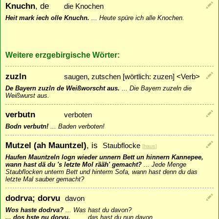
Knuchn
, de
die Knochen
Heit mark iech olle Knuchn.
...
Heute spüre ich alle Knochen.
Weitere erzgebirgische Wörter:
zuzln
saugen, zutschen [wörtlich: zuzen] <Verb>
De Bayern zuzln de Weißworscht aus.
...
Die Bayern zuzeln die
Weißwurst aus.
verbutn
verboten
Bodn verbutn!
...
Baden verboten!
Mutzel (ah Mauntzel)
, is
Staubflocke
[
haus
]
Haufen Mauntzeln logn wieder unnern Bett un hinnern Kannepee,
wann hast dä du 's letzte Mol rääh' gemacht?
...
Jede Menge
Staubflocken unterm Bett und hinterm Sofa, wann hast denn du das
letzte Mal sauber gemacht?
dodrva; dorvu
davon
Wos haste dodrva?
...
Was hast du davon?
... dos hste nu dorvu.
...
... das hast du nun davon.