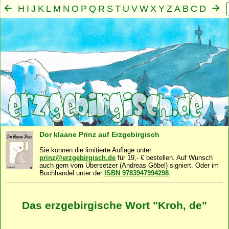
H
I
J
K
L
M
N
O
P
Q
R
S
T
U
V
W
X
Y
Z
A
B
C
D
E
F
G
Mensch
Seele
Geist
Familie
Gemeinschaft
Nah
·
·
·
·
·
Dor klaane Prinz auf Erzgebirgisch
Sie können die limitierte Auflage unter
prinz@erzgebirgisch.de
für 19,- € bestellen. Auf Wunsch
auch gern vom Übersetzer (Andreas Göbel) signiert. Oder im
Buchhandel unter der
ISBN 9783947994298
.
Das erzgebirgische Wort "Kroh, de"