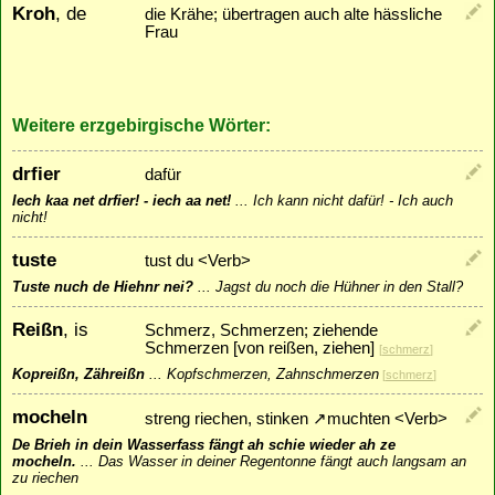
Kroh
, de
die Krähe; übertragen auch alte hässliche
Frau
Weitere erzgebirgische Wörter:
drfier
dafür
Iech kaa net drfier! - iech aa net!
...
Ich kann nicht dafür! - Ich auch
nicht!
tuste
tust du <Verb>
Tuste nuch de Hiehnr nei?
...
Jagst du noch die Hühner in den Stall?
Reißn
, is
Schmerz, Schmerzen; ziehende
Schmerzen [von reißen, ziehen]
[
schmerz
]
Kopreißn, Zähreißn
...
Kopfschmerzen, Zahnschmerzen
[
schmerz
]
mocheln
streng riechen, stinken
↗
muchten
<Verb>
De Brieh in dein Wasserfass fängt ah schie wieder ah ze
mocheln.
...
Das Wasser in deiner Regentonne fängt auch langsam an
zu riechen