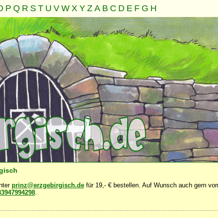
O
P
Q
R
S
T
U
V
W
X
Y
Z
A
B
C
D
E
F
G
H
Familie
Gemeinschaft
Nahrung
Natur
Sonstiges
·
·
·
·
·
rgisch
unter
prinz@erzgebirgisch.de
für 19,- € bestellen. Auf Wunsch auch gern vom
83947994298
.