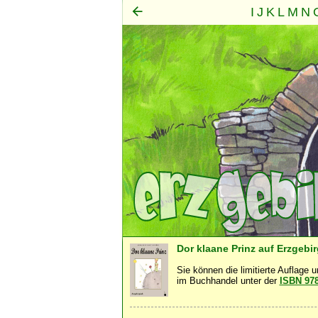
I
J
K
L
M
N
Mensch
Seele
Geist
·
·
Dor klaane Prinz auf Erzgebi
Sie können die limitierte Auflage 
im Buchhandel unter der
ISBN 97