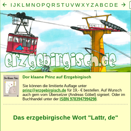
I
J
K
L
M
N
O
P
Q
R
S
T
U
V
W
X
Y
Z
A
B
C
D
E
F
G
H
Mensch
Seele
Geist
Familie
Gemeinschaft
Nah
·
·
·
·
·
Dor klaane Prinz auf Erzgebirgisch
Sie können die limitierte Auflage unter
prinz@erzgebirgisch.de
für 19,- € bestellen. Auf Wunsch
auch gern vom Übersetzer (Andreas Göbel) signiert. Oder im
Buchhandel unter der
ISBN 9783947994298
.
Das erzgebirgische Wort "Lattr, de"