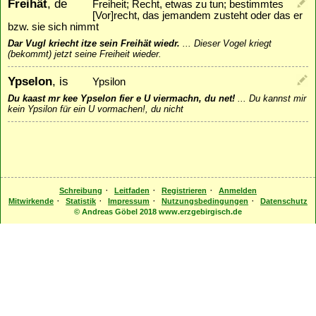
Freihät
, de
Freiheit; Recht, etwas zu tun; bestimmtes
[Vor]recht, das jemandem zusteht oder das er
bzw. sie sich nimmt
Dar Vugl kriecht itze sein Freihät wiedr.
...
Dieser Vogel kriegt
(bekommt) jetzt seine Freiheit wieder.
Ypselon
, is
Ypsilon
Du kaast mr kee Ypselon fier e U viermachn, du net!
...
Du kannst mir
kein Ypsilon für ein U vormachen!, du nicht
·
·
·
Schreibung
Leitfaden
Registrieren
Anmelden
·
·
·
·
Mitwirkende
Statistik
Impressum
Nutzungsbedingungen
Datenschutz
© Andreas Göbel 2018 www.erzgebirgisch.de