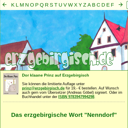
K
L
M
N
O
P
Q
R
S
T
U
V
W
X
Y
Z
A
B
C
D
E
F
G
H
I
J
Mensch
Seele
Geist
Familie
Gemeinschaft
Nah
·
·
·
·
·
Dor klaane Prinz auf Erzgebirgisch
Sie können die limitierte Auflage unter
prinz@erzgebirgisch.de
für 19,- € bestellen. Auf Wunsch
auch gern vom Übersetzer (Andreas Göbel) signiert. Oder im
Buchhandel unter der
ISBN 9783947994298
.
Das erzgebirgische Wort "Nenndorf"