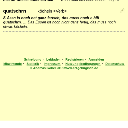
quatschrn
köcheln <Verb>
S Assn is noch net ganz fartsch, dos muss noch e bill
quatschrn.
...
Das Essen ist noch nicht ganz fertig, das muss noch
etwas köcheln.
·
·
·
Schreibung
Leitfaden
Registrieren
Anmelden
·
·
·
·
Mitwirkende
Statistik
Impressum
Nutzungsbedingungen
Datenschutz
© Andreas Göbel 2018 www.erzgebirgisch.de