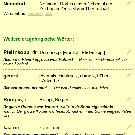
Nenndorf
Neundorf, Dorf in einem Nebental der
Zschopau, Ortsteil von Thermalbad
Wiesenbad
[
gemeinden
,
orte
]
Weitere erzgebirgische Wörter:
Pfeifnkopp
, dr
Dummkopf [wörtlich: Pfeifenkopf]
Nee, su e Pfeifnkopp, su wos Huhles!
...
Nein, so ein Dummkopf, so
etwas Hohles!
gemol
ehemals; einstmals, damals, früher
<Adverb>
Dar war gemol net miet.
...
Der war damals nicht mit dabei.
Rumpis
, dr
Rumpf, Körper
Dr ganze Rumpis war feierrut, wallr in dr Sonn eigeschlofn
war.
...
Der ganze Körper war feuerrot, weil er in der Sonne eingeschlafen
war.
kaa mr
kann man
Kaa mr dos aa annersch saa?
...
Kann man das auch anders sagen?