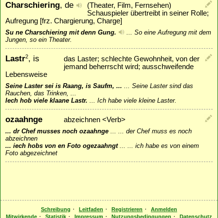
Charschiering
, de
(Theater, Film, Fernsehen)
Schauspieler übertreibt in seiner Rolle;
Aufregung [frz. Chargierung, Charge]
Su ne Charschiering mit denn Gung.
...
So eine Aufregung mit dem
Jungen, so ein Theater.
Lastr
, is
2
das Laster; schlechte Gewohnheit, von der
jemand beherrscht wird; ausschweifende
Lebensweise
Seine Laster sei is Raang, is Saufm, ...
...
Seine Laster sind das
Rauchen, das Trinken, ...
Iech hob viele klaane Lastr.
...
Ich habe viele kleine Laster.
ozaahnge
abzeichnen <Verb>
... dr Chef musses noch ozaahnge
...
... der Chef muss es noch
abzeichnen
... iech hobs von en Foto ogezaahngt
...
... ich habe es von einem
Foto abgezeichnet
·
·
·
Schreibung
Leitfaden
Registrieren
Anmelden
·
·
·
·
Mitwirkende
Statistik
Impressum
Nutzungsbedingungen
Datenschutz