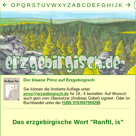
O
P
Q
R
S
T
U
V
W
X
Y
Z
A
B
C
D
E
F
G
H
I
J
K
L
M
N
Mensch
Seele
Geist
Familie
Gemeinschaft
Nah
·
·
·
·
·
Dor klaane Prinz auf Erzgebirgisch
Sie können die limitierte Auflage unter
prinz@erzgebirgisch.de
für 19,- € bestellen. Auf Wunsch
auch gern vom Übersetzer (Andreas Göbel) signiert. Oder im
Buchhandel unter der
ISBN 9783947994298
.
Das erzgebirgische Wort "Ranftl, is"