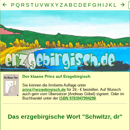
P
Q
R
S
T
U
V
W
X
Y
Z
A
B
C
D
E
F
G
H
I
J
K
L
M
N
O
Mensch
Seele
Geist
Familie
Gemeinschaft
Nah
·
·
·
·
·
Dor klaane Prinz auf Erzgebirgisch
Sie können die limitierte Auflage unter
prinz@erzgebirgisch.de
für 19,- € bestellen. Auf Wunsch
auch gern vom Übersetzer (Andreas Göbel) signiert. Oder im
Buchhandel unter der
ISBN 9783947994298
.
Das erzgebirgische Wort "Schwitzr, dr"