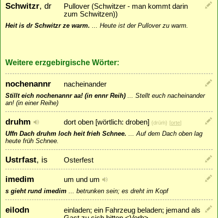
Schwitzr
, dr
Pullover (Schwitzer - man kommt darin
zum Schwitzen))
Heit is dr Schwitzr ze warm.
...
Heute ist der Pullover zu warm.
Weitere erzgebirgische Wörter:
nochenannr
nacheinander
Stillt eich nochenannr aa! (in ennr Reih)
...
Stellt euch nacheinander
an! (in einer Reihe)
druhm
dort oben [wörtlich: droben]
{drūṁ}
[
orte
]
Uffn Dach druhm loch heit frieh Schnee.
...
Auf dem Dach oben lag
heute früh Schnee.
Ustrfast
, is
Osterfest
imedim
um und um
s gieht rund imedim
...
betrunken sein; es dreht im Kopf
eilodn
einladen; ein Fahrzeug beladen; jemand als