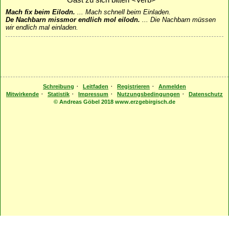
Gast zu sich bitten <Verb>
Mach fix beim Eilodn.
...
Mach schnell beim Einladen.
De Nachbarn missmor endlich mol eilodn.
...
Die Nachbarn müssen
wir endlich mal einladen.
·
·
·
Schreibung
Leitfaden
Registrieren
Anmelden
·
·
·
·
Mitwirkende
Statistik
Impressum
Nutzungsbedingungen
Datenschutz
© Andreas Göbel 2018 www.erzgebirgisch.de