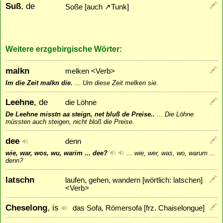
Suß
, de
Soße [auch
↗
Tunk
]
Weitere erzgebirgische Wörter:
malkn
melken <Verb>
Im die Zeit malkn die.
...
Um diese Zeit melken sie.
Leehne
, de
die Löhne
De Leehne misstn aa steign, net bluß de Preise..
...
Die Löhne
müssten auch steigen, nicht bloß die Preise.
dee
denn
wie, war, wos, wu, warim ... dee?
...
wie, wer, was, wo, warum ...
denn?
latschn
laufen, gehen, wandern [wörtlich: latschen]
<Verb>
Cheselong
, is
das Sofa, Römersofa [frz. Chaiselongue]