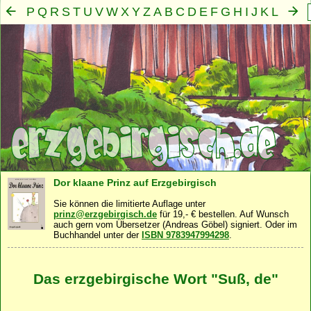
P
Q
R
S
T
U
V
W
X
Y
Z
A
B
C
D
E
F
G
H
I
J
K
L
M
N
O
Mensch
Seele
Geist
Familie
Gemeinschaft
Nah
·
·
·
·
·
Dor klaane Prinz auf Erzgebirgisch
Sie können die limitierte Auflage unter
prinz@erzgebirgisch.de
für 19,- € bestellen. Auf Wunsch
auch gern vom Übersetzer (Andreas Göbel) signiert. Oder im
Buchhandel unter der
ISBN 9783947994298
.
Das erzgebirgische Wort "Suß, de"