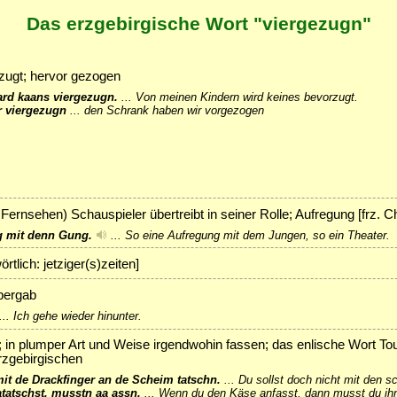
Das erzgebirgische Wort "viergezugn"
zugt; hervor gezogen
rd kaans viergezugn.
...
Von meinen Kindern wird keines bevorzugt.
 viergezugn
...
den Schrank haben wir vorgezogen
 Fernsehen) Schauspieler übertreibt in seiner Rolle; Aufregung [frz. 
g mit denn Gung.
...
So eine Aufregung mit dem Jungen, so ein Theater.
örtlich: jetziger(s)zeiten]
 bergab
...
Ich gehe wieder hinunter.
; in plumper Art und Weise irgendwohin fassen; das enlische Wort To
zgebirgischen
mit de Drackfinger an de Scheim tatschn.
...
Du sollst doch nicht mit den 
tatschst, musstn aa assn.
...
Wenn du den Käse anfasst, dann musst du ih