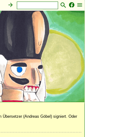
 Übersetzer (Andreas Göbel) signiert. Oder