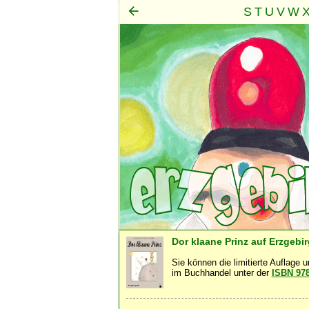
S
T
U
V
W
Mensch
Seele
Geist
·
·
Dor klaane Prinz auf Erzgebi
Sie können die limitierte Auflage 
im Buchhandel unter der
ISBN 97