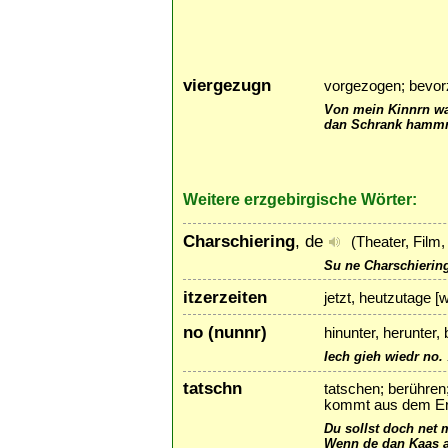
viergezugn
vorgezogen; bevor
Von mein Kinnrn wa
dan Schrank hammr
Weitere erzgebirgische Wörter:
Charschiering
, de
(Theater, Film,
Su ne Charschierin
itzerzeiten
jetzt, heutzutage [w
no (nunnr)
hinunter, herunter,
Iech gieh wiedr no.
tatschn
tatschen; berühren
kommt aus dem Er
Du sollst doch net 
Wenn de dan Kaas a