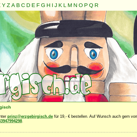
X
Y
Z
A
B
C
D
E
F
G
H
I
J
K
L
M
N
O
P
Q
R
Familie
Gemeinschaft
Nahrung
Natur
Sonstiges
·
·
·
·
·
rgisch
unter
prinz@erzgebirgisch.de
für 19,- € bestellen. Auf Wunsch auch gern vom
83947994298
.