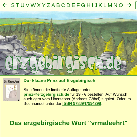
S
T
U
V
W
X
Y
Z
A
B
C
D
E
F
G
H
I
J
K
L
M
N
O
P
Q
R
Mensch
Seele
Geist
Familie
Gemeinschaft
Nah
·
·
·
·
·
Dor klaane Prinz auf Erzgebirgisch
Sie können die limitierte Auflage unter
prinz@erzgebirgisch.de
für 19,- € bestellen. Auf Wunsch
auch gern vom Übersetzer (Andreas Göbel) signiert. Oder im
Buchhandel unter der
ISBN 9783947994298
.
Das erzgebirgische Wort "vrmaleehrt"