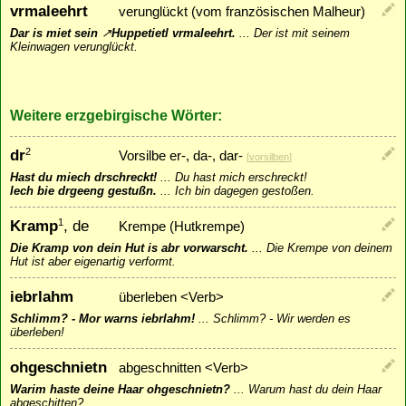
vrmaleehrt
verunglückt (vom französischen Malheur)
Dar is miet sein
↗
Huppetietl
vrmaleehrt.
...
Der ist mit seinem
Kleinwagen verunglückt.
Weitere erzgebirgische Wörter:
dr
2
Vorsilbe er-, da-, dar-
[
vorsilben
]
Hast du miech drschreckt!
...
Du hast mich erschreckt!
Iech bie drgeeng gestußn.
...
Ich bin dagegen gestoßen.
Kramp
, de
1
Krempe (Hutkrempe)
Die Kramp von dein Hut is abr vorwarscht.
...
Die Krempe von deinem
Hut ist aber eigenartig verformt.
iebrlahm
überleben <Verb>
Schlimm? - Mor warns iebrlahm!
...
Schlimm? - Wir werden es
überleben!
ohgeschnietn
abgeschnitten <Verb>
Warim haste deine Haar ohgeschnietn?
...
Warum hast du dein Haar
abgeschitten?