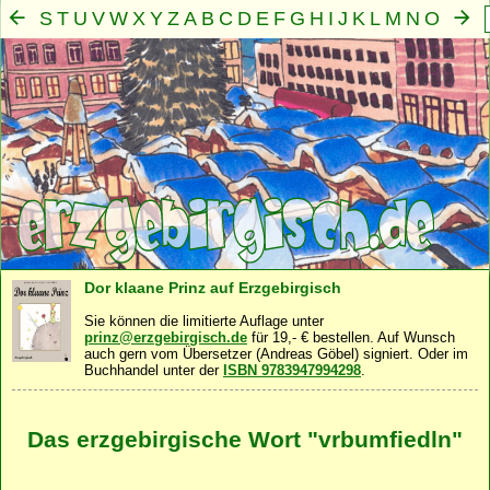
S
T
U
V
W
X
Y
Z
A
B
C
D
E
F
G
H
I
J
K
L
M
N
O
P
Q
R
Mensch
Seele
Geist
Familie
Gemeinschaft
Nah
·
·
·
·
·
Dor klaane Prinz auf Erzgebirgisch
Sie können die limitierte Auflage unter
prinz@erzgebirgisch.de
für 19,- € bestellen. Auf Wunsch
auch gern vom Übersetzer (Andreas Göbel) signiert. Oder im
Buchhandel unter der
ISBN 9783947994298
.
Das erzgebirgische Wort "vrbumfiedln"