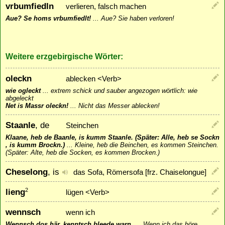
vrbumfiedln
verlieren, falsch machen
Aue? Se homs vrbumfiedlt!
...
Aue? Sie haben verloren!
Weitere erzgebirgische Wörter:
oleckn
ablecken <Verb>
wie ogleckt
...
extrem schick und sauber angezogen wörtlich: wie
abgeleckt
Net is Massr oleckn!
...
Nicht das Messer ablecken!
Staanle
, de
Steinchen
Klaane, heb de Baanle, is kumm Staanle. (Später: Alle, heb se Sockn
, is kumm Brockn.)
...
Kleine, heb die Beinchen, es kommen Steinchen.
(Später: Alte, heb die Socken, es kommen Brocken.)
Cheselong
, is
das Sofa, Römersofa [frz. Chaiselongue]
lieng
2
lügen <Verb>
wennsch
wenn ich
Wennsch dos här, kenntsch bleede warn.
...
Wenn ich das höre,