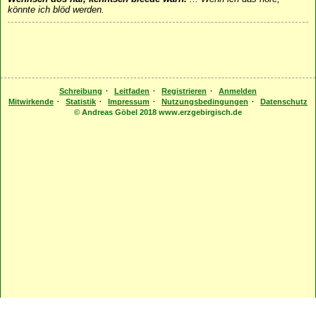
könnte ich blöd werden.
·
·
·
Schreibung
Leitfaden
Registrieren
Anmelden
·
·
·
·
Mitwirkende
Statistik
Impressum
Nutzungsbedingungen
Datenschutz
© Andreas Göbel 2018 www.erzgebirgisch.de