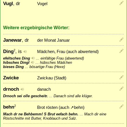
Vugl
, dr
Vogel
Weitere erzgebirgische Wörter:
Janewar
, dr
der Monat Januar
Ding
, is
2
Mädchen, Frau (auch abwertend)
efeltsches Ding
...
einfältige Frau (abwertend)
hibsches Dingl
...
hübsches Mädchen
bieses Ding
...
bösartige Frau (Hexe)
Zwicke
Zwickau (Stadt)
drnoch
danach
Drnoch sei olle gescheitr.
...
Danach sind alle klüger.
behn
2
Brot rösten (auch
↗
behn
)
Mach dr ne Behbemm! S Brut eefach behn.
...
Mach dir eine
Röstschnitte mit Butter, Knoblauch und Salz.