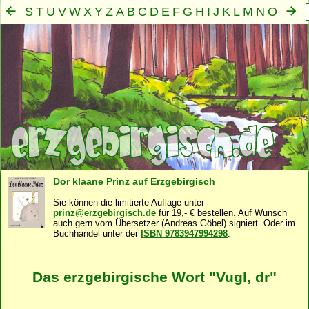
S
T
U
V
W
X
Y
Z
A
B
C
D
E
F
G
H
I
J
K
L
M
N
O
P
Q
R
Mensch
Seele
Geist
Familie
Gemeinschaft
Nah
·
·
·
·
·
Dor klaane Prinz auf Erzgebirgisch
Sie können die limitierte Auflage unter
prinz@erzgebirgisch.de
für 19,- € bestellen. Auf Wunsch
auch gern vom Übersetzer (Andreas Göbel) signiert. Oder im
Buchhandel unter der
ISBN 9783947994298
.
Das erzgebirgische Wort "Vugl, dr"