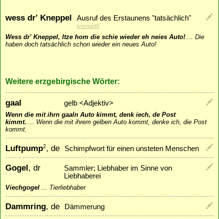
wess dr' Kneppel
Ausruf des Erstaunens "tatsächlich"
[
vernunft
]
Wess dr' Kneppel, Itze hom die schie wieder eh neies Auto!
...
Die
haben doch tatsächlich schon wieder ein neues Auto!
Weitere erzgebirgische Wörter:
gaal
gelb <Adjektiv>
Wenn die mit ihrn gaaln Auto kimmt, denk iech, de Post
kimmt.
...
Wenn die mit ihrem gelben Auto kommt, denke ich, die Post
kommt.
Luftpump
, de
2
Schimpfwort für einen unsteten Menschen
Gogel
, dr
Sammler; Liebhaber im Sinne von
Liebhaberei
Viechgogel
...
Tierliebhaber
Dammring
, de
Dämmerung