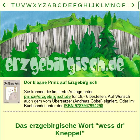
T
U
V
W
X
Y
Z
A
B
C
D
E
F
G
H
I
J
K
L
M
N
O
P
Q
R
S
Mensch
Seele
Geist
Familie
Gemeinschaft
Nah
·
·
·
·
·
Dor klaane Prinz auf Erzgebirgisch
Sie können die limitierte Auflage unter
prinz@erzgebirgisch.de
für 19,- € bestellen. Auf Wunsch
auch gern vom Übersetzer (Andreas Göbel) signiert. Oder im
Buchhandel unter der
ISBN 9783947994298
.
Das erzgebirgische Wort "wess dr'
Kneppel"