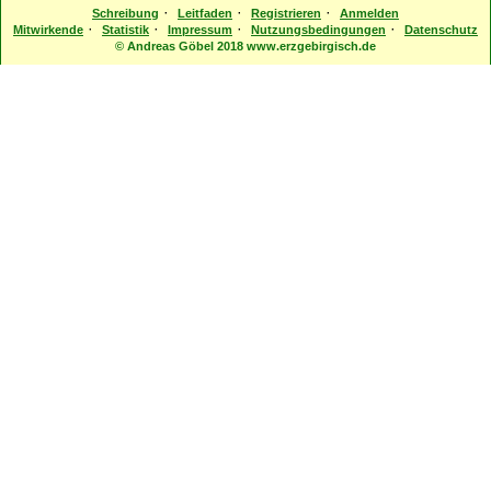
·
·
·
Schreibung
Leitfaden
Registrieren
Anmelden
·
·
·
·
Mitwirkende
Statistik
Impressum
Nutzungsbedingungen
Datenschutz
© Andreas Göbel 2018 www.erzgebirgisch.de