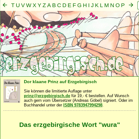
T
U
V
W
X
Y
Z
A
B
C
D
E
F
G
H
I
J
K
L
M
N
O
P
Q
R
S
Mensch
Seele
Geist
Familie
Gemeinschaft
Nah
·
·
·
·
·
Dor klaane Prinz auf Erzgebirgisch
Sie können die limitierte Auflage unter
prinz@erzgebirgisch.de
für 19,- € bestellen. Auf Wunsch
auch gern vom Übersetzer (Andreas Göbel) signiert. Oder im
Buchhandel unter der
ISBN 9783947994298
.
Das erzgebirgische Wort "wura"