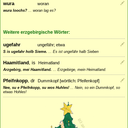
wura
woran
wura loochs?
...
woran lag es?
Weitere erzgebirgische Wörter:
ugefahr
ungefähr; etwa
S is ugefahr holb Sieme.
...
Es ist ungefähr halb Sieben
Haamitland
, is
Heimatland
Arzgebirg, mei Haamitland.
...
Erzgebirge, mein Heimatland.
Pfeifnkopp
, dr
Dummkopf [wörtlich: Pfeifenkopf]
Nee, su e Pfeifnkopp, su wos Huhles!
...
Nein, so ein Dummkopf, so
etwas Hohles!