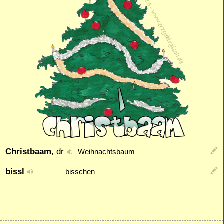
Christbaam
, dr
Weihnachtsbaum
bissl
bisschen