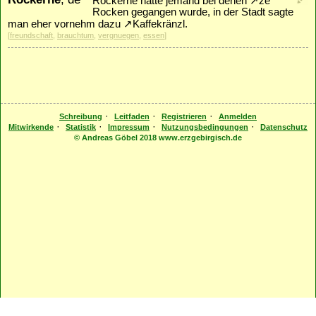
Röckerne hatte jemand bei denen
↗
ze
Rocken
gegangen wurde, in der Stadt sagte
man eher vornehm dazu
↗
Kaffekränzl
.
[
freundschaft
,
brauchtum
,
vergnuegen
,
essen
]
·
·
·
Schreibung
Leitfaden
Registrieren
Anmelden
·
·
·
·
Mitwirkende
Statistik
Impressum
Nutzungsbedingungen
Datenschutz
© Andreas Göbel 2018 www.erzgebirgisch.de