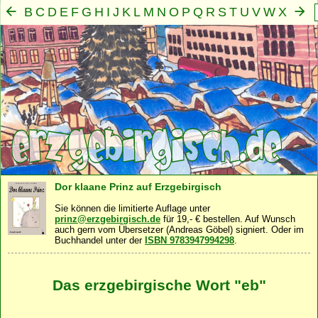
B
C
D
E
F
G
H
I
J
K
L
M
N
O
P
Q
R
S
T
U
V
W
X
Y
Z
A
Mensch
Seele
Geist
Familie
Gemeinschaft
Nah
·
·
·
·
·
Dor klaane Prinz auf Erzgebirgisch
Sie können die limitierte Auflage unter
prinz@erzgebirgisch.de
für 19,- € bestellen. Auf Wunsch
auch gern vom Übersetzer (Andreas Göbel) signiert. Oder im
Buchhandel unter der
ISBN 9783947994298
.
Das erzgebirgische Wort "eb"