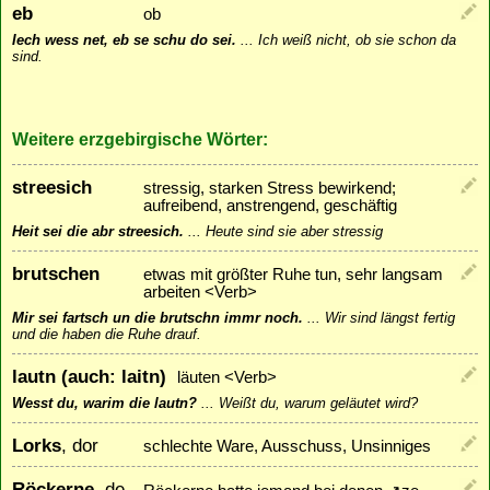
eb
ob
Iech wess net, eb se schu do sei.
...
Ich weiß nicht, ob sie schon da
sind.
Weitere erzgebirgische Wörter:
streesich
stressig, starken Stress bewirkend;
aufreibend, anstrengend, geschäftig
Heit sei die abr streesich.
...
Heute sind sie aber stressig
brutschen
etwas mit größter Ruhe tun, sehr langsam
arbeiten <Verb>
Mir sei fartsch un die brutschn immr noch.
...
Wir sind längst fertig
und die haben die Ruhe drauf.
lautn (auch: laitn)
läuten <Verb>
Wesst du, warim die lautn?
...
Weißt du, warum geläutet wird?
Lorks
, dor
schlechte Ware, Ausschuss, Unsinniges
Röckerne
, de