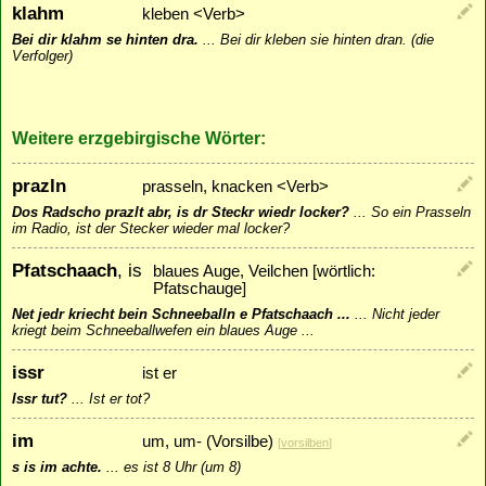
klahm
kleben <Verb>
Bei dir klahm se hinten dra.
...
Bei dir kleben sie hinten dran. (die
Verfolger)
Weitere erzgebirgische Wörter:
prazln
prasseln, knacken <Verb>
Dos Radscho prazlt abr, is dr Steckr wiedr locker?
...
So ein Prasseln
im Radio, ist der Stecker wieder mal locker?
Pfatschaach
, is
blaues Auge, Veilchen [wörtlich:
Pfatschauge]
Net jedr kriecht bein Schneeballn e Pfatschaach ...
...
Nicht jeder
kriegt beim Schneeballwefen ein blaues Auge ...
issr
ist er
Issr tut?
...
Ist er tot?
im
um, um- (Vorsilbe)
[
vorsilben
]
s is im achte.
...
es ist 8 Uhr (um 8)