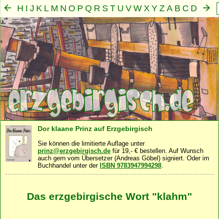
H
I
J
K
L
M
N
O
P
Q
R
S
T
U
V
W
X
Y
Z
A
B
C
D
E
F
G
Mensch
Seele
Geist
Familie
Gemeinschaft
Nah
·
·
·
·
·
Dor klaane Prinz auf Erzgebirgisch
Sie können die limitierte Auflage unter
prinz@erzgebirgisch.de
für 19,- € bestellen. Auf Wunsch
auch gern vom Übersetzer (Andreas Göbel) signiert. Oder im
Buchhandel unter der
ISBN 9783947994298
.
Das erzgebirgische Wort "klahm"