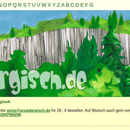
N
O
P
Q
R
S
T
U
V
W
X
Y
Z
A
B
C
D
E
F
G
Familie
Gemeinschaft
Nahrung
Natur
Sonstiges
·
·
·
·
·
rgisch
unter
prinz@erzgebirgisch.de
für 19,- € bestellen. Auf Wunsch auch gern vom
83947994298
.