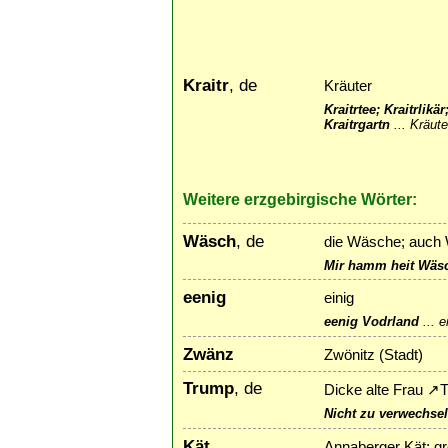
Kraitr
, de
Kräuter
Kraitrtee; Kraitrlikä
Kraitrgartn
...
Kräute
Weitere erzgebirgische Wörter:
Wäsch
, de
die Wäsche; auch
Mir hamm heit Wäs
eenig
einig
eenig Vodrland
...
e
Zwänz
Zwönitz (Stadt)
Trump
, de
Dicke alte Frau
↗
T
Nicht zu verwechse
Kät
Annaberger Kät; grö