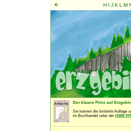
H
I
J
K
L
M
Mensch
Seele
Geist
·
·
Dor klaane Prinz auf Erzgebi
Sie können die limitierte Auflage 
im Buchhandel unter der
ISBN 97