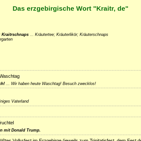
Das erzgebirgische Wort "Kraitr, de"
r; Kraitrschnaps
...
Kräutertee; Kräuterlikör; Kräuterschnaps
rgarten
 Waschtag
ch!
...
Wir haben heute Waschtag! Besuch zwecklos!
iniges Vaterland
ruchtel
ln mit Donald Trump.
ßtes Volksfest im Erzgebirge (jeweils zum Trinitatisfest, dem Fest de