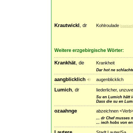
Krautwickl
, dr
Kohlroulade
[
speisen
Weitere erzgebirgische Wörter:
Krankhät
, de
Krankheit
Dar hot ne schlacht
aangblicklich
augenblicklich
Lumich
, dr
liederlicher, unzuv
Su en Lumich hätt 
Dass die su en Lum
ozaahnge
abzeichnen <Verb
... dr Chef musses
... iech hobs von e
Lautere
Stadt Lauter/Sa.