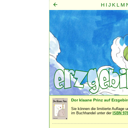
H
I
J
K
L
M
Mensch
Seele
Geist
·
·
Dor klaane Prinz auf Erzgebi
Sie können die limitierte Auflage 
im Buchhandel unter der
ISBN 97