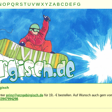
N
O
P
Q
R
S
T
U
V
W
X
Y
Z
A
B
C
D
E
F
G
Familie
Gemeinschaft
Nahrung
Natur
Sonstiges
·
·
·
·
·
rgisch
unter
prinz@erzgebirgisch.de
für 19,- € bestellen. Auf Wunsch auch gern vom
83947994298
.