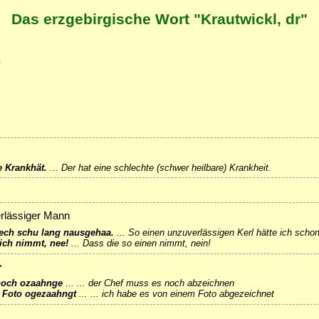
Das erzgebirgische Wort "Krautwickl, dr"
]
e Krankhät.
...
Der hat eine schlechte (schwer heilbare) Krankheit.
erlässiger Mann
iech schu lang nausgehaa.
...
So einen unzuverlässigen Kerl hätte ich schon
ich nimmt, nee!
...
Dass die so einen nimmt, nein!
>
 noch ozaahnge
...
... der Chef muss es noch abzeichnen
n Foto ogezaahngt
...
... ich habe es von einem Foto abgezeichnet