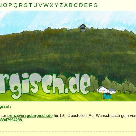
N
O
P
Q
R
S
T
U
V
W
X
Y
Z
A
B
C
D
E
F
G
Familie
Gemeinschaft
Nahrung
Natur
Sonstiges
·
·
·
·
·
rgisch
unter
prinz@erzgebirgisch.de
für 19,- € bestellen. Auf Wunsch auch gern vom
83947994298
.