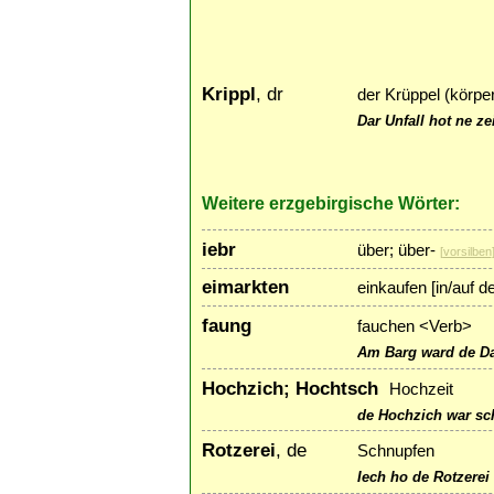
Krippl
, dr
der Krüppel (körpe
Dar Unfall hot ne z
Weitere erzgebirgische Wörter:
iebr
über; über-
[
vorsilben
eimarkten
einkaufen [in/auf 
faung
fauchen <Verb>
Am Barg ward de Da
Hochzich; Hochtsch
Hochzeit
de Hochzich war sc
Rotzerei
, de
Schnupfen
Iech ho de Rotzerei