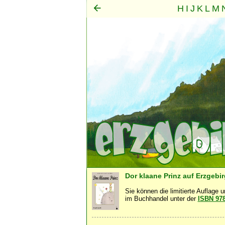
H
I
J
K
L
M
Mensch
Seele
Geist
·
·
Dor klaane Prinz auf Erzgebi
Sie können die limitierte Auflage 
im Buchhandel unter der
ISBN 97