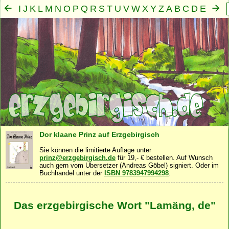
I
J
K
L
M
N
O
P
Q
R
S
T
U
V
W
X
Y
Z
A
B
C
D
E
F
G
H
Mensch
Seele
Geist
Familie
Gemeinschaft
Nah
·
·
·
·
·
Dor klaane Prinz auf Erzgebirgisch
Sie können die limitierte Auflage unter
prinz@erzgebirgisch.de
für 19,- € bestellen. Auf Wunsch
auch gern vom Übersetzer (Andreas Göbel) signiert. Oder im
Buchhandel unter der
ISBN 9783947994298
.
Das erzgebirgische Wort "Lamäng, de"