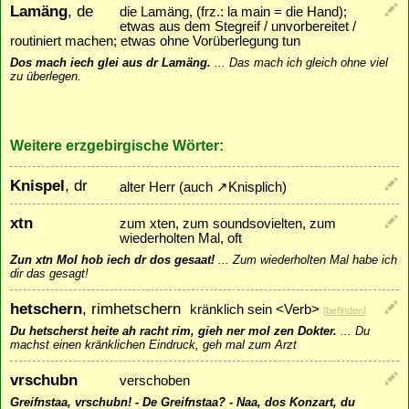
Lamäng
, de
die Lamäng, (frz.: la main = die Hand);
etwas aus dem Stegreif / unvorbereitet /
routiniert machen; etwas ohne Vorüberlegung tun
Dos mach iech glei aus dr Lamäng.
...
Das mach ich gleich ohne viel
zu überlegen.
Weitere erzgebirgische Wörter:
Knispel
, dr
alter Herr (auch
↗
Knisplich
)
xtn
zum xten, zum soundsovielten, zum
wiederholten Mal, oft
Zun xtn Mol hob iech dr dos gesaat!
...
Zum wiederholten Mal habe ich
dir das gesagt!
hetschern
, rimhetschern
kränklich sein <Verb>
[
befinden
]
Du hetscherst heite ah racht rim, gieh ner mol zen Dokter.
...
Du
machst einen kränklichen Eindruck, geh mal zum Arzt
vrschubn
verschoben
Greifnstaa, vrschubn! - De Greifnstaa? - Naa, dos Konzart, du