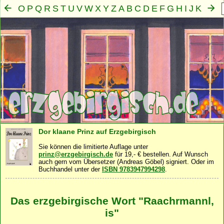
O
P
Q
R
S
T
U
V
W
X
Y
Z
A
B
C
D
E
F
G
H
I
J
K
L
M
N
Mensch
Seele
Geist
Familie
Gemeinschaft
Nah
·
·
·
·
·
Dor klaane Prinz auf Erzgebirgisch
Sie können die limitierte Auflage unter
prinz@erzgebirgisch.de
für 19,- € bestellen. Auf Wunsch
auch gern vom Übersetzer (Andreas Göbel) signiert. Oder im
Buchhandel unter der
ISBN 9783947994298
.
Das erzgebirgische Wort "Raachrmannl,
is"