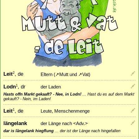
Leit
, de
2
Eltern (
↗
Mutt
und
↗
Vat
)
Lodn
, dr
1
der Laden
Hasts offn Markt gekaaft? - Nee, in Lodn!
...
Hast du es auf dem Markt
gekauft? - Nein, im Laden!
Leit
, de
1
Leute, Menschenmenge
längelank
der Länge nach <Adv.>
dar is längelank hiegflung
...
der ist der Länge nach hingefallen