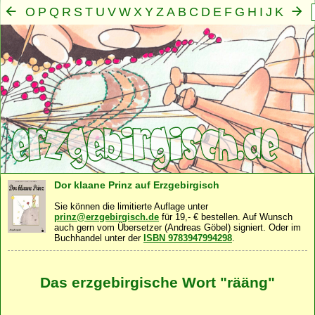
O
P
Q
R
S
T
U
V
W
X
Y
Z
A
B
C
D
E
F
G
H
I
J
K
L
M
N
Mensch
Seele
Geist
Familie
Gemeinschaft
Nah
·
·
·
·
·
Dor klaane Prinz auf Erzgebirgisch
Sie können die limitierte Auflage unter
prinz@erzgebirgisch.de
für 19,- € bestellen. Auf Wunsch
auch gern vom Übersetzer (Andreas Göbel) signiert. Oder im
Buchhandel unter der
ISBN 9783947994298
.
Das erzgebirgische Wort "rääng"