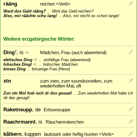
rääng
reichen <Verb>
Ward dos Gald rääng?
...
Wird das Geld reichen?
Also, mir räächts schu lang!
...
Also, mir reicht es schon lange!
Weitere erzgebirgische Wörter:
Ding
, is
2
Mädchen, Frau (auch abwertend)
efeltsches Ding
...
einfältige Frau (abwertend)
hibsches Dingl
...
hübsches Mädchen
bieses Ding
...
bösartige Frau (Hexe)
xtn
zum xten, zum soundsovielten, zum
wiederholten Mal, oft
Zun xtn Mol hob iech dr dos gesaat!
...
Zum wiederholten Mal habe ich
dir das gesagt!
Raketnsupp
, de
Erbsensuppe
Raachrmannl
, is
Räuchermännchen
kãlbern
, kappen
lautstark oder heftig husten <Verb>