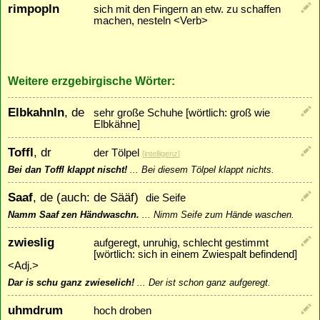
rimpopln
sich mit den Fingern an etw. zu schaffen
machen, nesteln <Verb>
Weitere erzgebirgische Wörter:
Elbkahnln
, de
sehr große Schuhe [wörtlich: groß wie
Elbkähne]
Toffl
, dr
der Tölpel
[
intelligenz
]
Bei dan Toffl klappt nischt!
...
Bei diesem Tölpel klappt nichts.
Saaf
, de (auch: de Sääf)
die Seife
Namm Saaf zen Händwaschn.
...
Nimm Seife zum Hände waschen.
zwieslig
aufgeregt, unruhig, schlecht gestimmt
[wörtlich: sich in einem Zwiespalt befindend]
<Adj.>
Dar is schu ganz zwieselich!
...
Der ist schon ganz aufgeregt.
uhmdrum
hoch droben