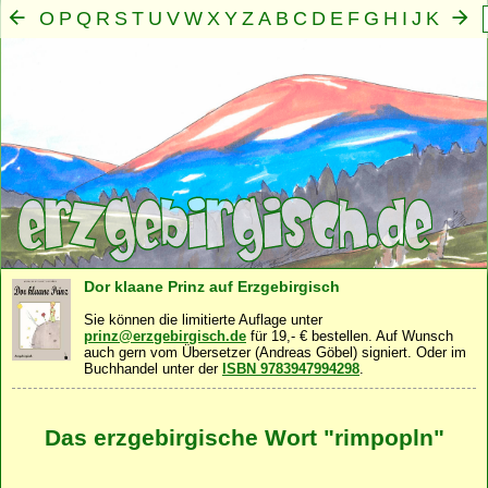
O
P
Q
R
S
T
U
V
W
X
Y
Z
A
B
C
D
E
F
G
H
I
J
K
L
M
N
Mensch
Seele
Geist
Familie
Gemeinschaft
Nah
·
·
·
·
·
Dor klaane Prinz auf Erzgebirgisch
Sie können die limitierte Auflage unter
prinz@erzgebirgisch.de
für 19,- € bestellen. Auf Wunsch
auch gern vom Übersetzer (Andreas Göbel) signiert. Oder im
Buchhandel unter der
ISBN 9783947994298
.
Das erzgebirgische Wort "rimpopln"