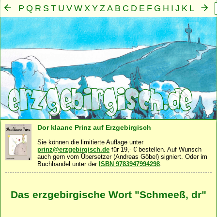
P
Q
R
S
T
U
V
W
X
Y
Z
A
B
C
D
E
F
G
H
I
J
K
L
M
N
O
Mensch
Seele
Geist
Familie
Gemeinschaft
Nah
·
·
·
·
·
Dor klaane Prinz auf Erzgebirgisch
Sie können die limitierte Auflage unter
prinz@erzgebirgisch.de
für 19,- € bestellen. Auf Wunsch
auch gern vom Übersetzer (Andreas Göbel) signiert. Oder im
Buchhandel unter der
ISBN 9783947994298
.
Das erzgebirgische Wort "Schmeeß, dr"