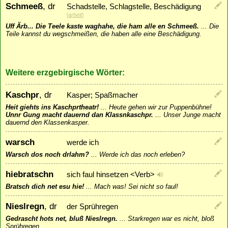
Schmeeß
, dr
Schadstelle, Schlagstelle, Beschädigung
[
arbeit
]
Uff Ärb... Die Teele kaste waghahe, die ham alle en Schmeeß.
...
Die
Teile kannst du wegschmeißen, die haben alle eine Beschädigung.
Weitere erzgebirgische Wörter:
Kaschpr
, dr
Kasper; Spaßmacher
Heit giehts ins Kaschprtheatr!
...
Heute gehen wir zur Puppenbühne!
Unnr Gung macht dauernd dan Klassnkaschpr.
...
Unser Junge macht
dauernd den Klassenkasper.
warsch
werde ich
Warsch dos noch drlahm?
...
Werde ich das noch erleben?
hiebratschn
sich faul hinsetzen <Verb>
Bratsch dich net esu hie!
...
Mach was! Sei nicht so faul!
Nieslregn
, dr
der Sprühregen
Gedrascht hots net, bluß Nieslregn.
...
Starkregen war es nicht, bloß
Sprühregen.