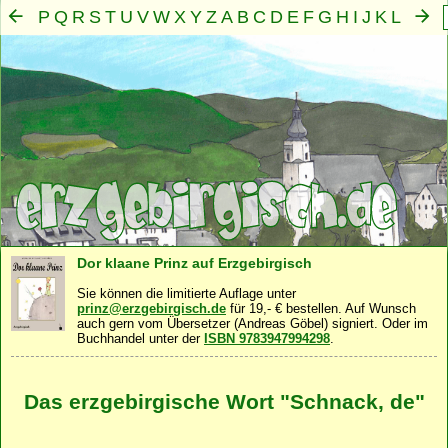
P
Q
R
S
T
U
V
W
X
Y
Z
A
B
C
D
E
F
G
H
I
J
K
L
M
N
O
Mensch
Seele
Geist
Familie
Gemeinschaft
Nah
·
·
·
·
·
Dor klaane Prinz auf Erzgebirgisch
Sie können die limitierte Auflage unter
prinz@erzgebirgisch.de
für 19,- € bestellen. Auf Wunsch
auch gern vom Übersetzer (Andreas Göbel) signiert. Oder im
Buchhandel unter der
ISBN 9783947994298
.
Das erzgebirgische Wort "Schnack, de"