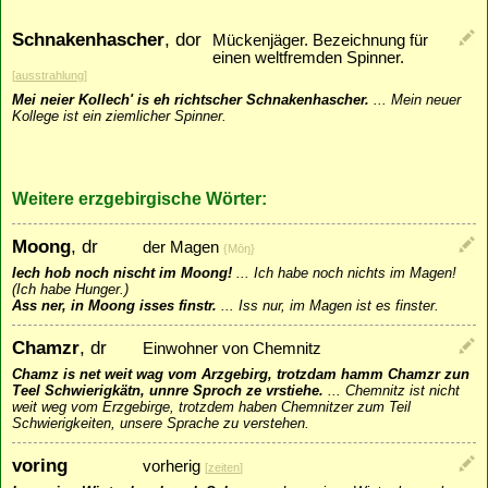
Schnakenhascher
, dor
Mückenjäger. Bezeichnung für
einen weltfremden Spinner.
[
ausstrahlung
]
Mei neier Kollech' is eh richtscher Schnakenhascher.
...
Mein neuer
Kollege ist ein ziemlicher Spinner.
Weitere erzgebirgische Wörter:
Moong
, dr
der Magen
{Mōŋ}
Iech hob noch nischt im Moong!
...
Ich habe noch nichts im Magen!
(Ich habe Hunger.)
Ass ner, in Moong isses finstr.
...
Iss nur, im Magen ist es finster.
Chamzr
, dr
Einwohner von Chemnitz
Chamz is net weit wag vom Arzgebirg, trotzdam hamm Chamzr zun
Teel Schwierigkätn, unnre Sproch ze vrstiehe.
...
Chemnitz ist nicht
weit weg vom Erzgebirge, trotzdem haben Chemnitzer zum Teil
Schwierigkeiten, unsere Sprache zu verstehen.
voring
vorherig
[
zeiten
]