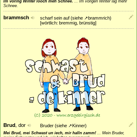
Im voring Winter looch meh Schnee.
...
Im vorigen Winter lag mehr
Schnee.
brammsch
scharf sein auf (siehe
↗
brammrich
)
[wörtlich: bremmig, brünstig]
Brud
, dor
Bruder (siehe
↗
Kinner
)
Mei Brud, mei Schwast un iech, mir halln zamm!
...
Mein Bruder,