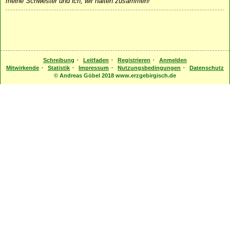
meine Schwester und ich, wir halten zusammen!
·
·
·
Schreibung
Leitfaden
Registrieren
Anmelden
·
·
·
·
Mitwirkende
Statistik
Impressum
Nutzungsbedingungen
Datenschutz
© Andreas Göbel 2018 www.erzgebirgisch.de