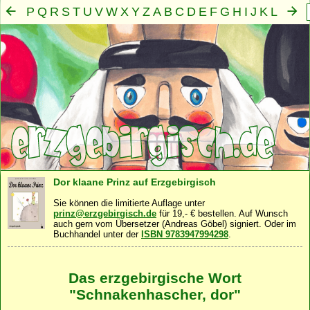
P
Q
R
S
T
U
V
W
X
Y
Z
A
B
C
D
E
F
G
H
I
J
K
L
M
N
O
Mensch
Seele
Geist
Familie
Gemeinschaft
Nah
·
·
·
·
·
Dor klaane Prinz auf Erzgebirgisch
Sie können die limitierte Auflage unter
prinz@erzgebirgisch.de
für 19,- € bestellen. Auf Wunsch
auch gern vom Übersetzer (Andreas Göbel) signiert. Oder im
Buchhandel unter der
ISBN 9783947994298
.
Das erzgebirgische Wort
"Schnakenhascher, dor"