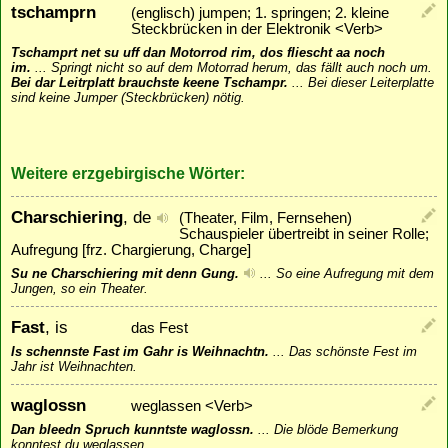
tschamprn
(englisch) jumpen; 1. springen; 2. kleine
Steckbrücken in der Elektronik <Verb>
Tschamprt net su uff dan Motorrod rim, dos fliescht aa noch
im.
...
Springt nicht so auf dem Motorrad herum, das fällt auch noch um.
Bei dar Leitrplatt brauchste keene Tschampr.
...
Bei dieser Leiterplatte
sind keine Jumper (Steckbrücken) nötig.
Weitere erzgebirgische Wörter:
Charschiering
, de
(Theater, Film, Fernsehen)
Schauspieler übertreibt in seiner Rolle;
Aufregung [frz. Chargierung, Charge]
Su ne Charschiering mit denn Gung.
...
So eine Aufregung mit dem
Jungen, so ein Theater.
Fast
, is
das Fest
Is schennste Fast im Gahr is Weihnachtn.
...
Das schönste Fest im
Jahr ist Weihnachten.
waglossn
weglassen <Verb>
Dan bleedn Spruch kunntste waglossn.
...
Die blöde Bemerkung
konntest du weglassen.