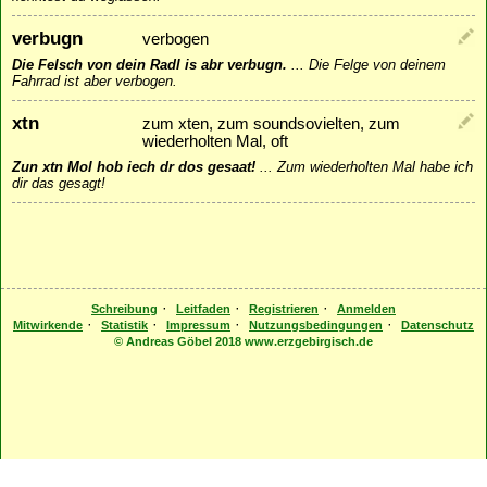
verbugn
verbogen
Die Felsch von dein Radl is abr verbugn.
...
Die Felge von deinem
Fahrrad ist aber verbogen.
xtn
zum xten, zum soundsovielten, zum
wiederholten Mal, oft
Zun xtn Mol hob iech dr dos gesaat!
...
Zum wiederholten Mal habe ich
dir das gesagt!
·
·
·
Schreibung
Leitfaden
Registrieren
Anmelden
·
·
·
·
Mitwirkende
Statistik
Impressum
Nutzungsbedingungen
Datenschutz
© Andreas Göbel 2018 www.erzgebirgisch.de