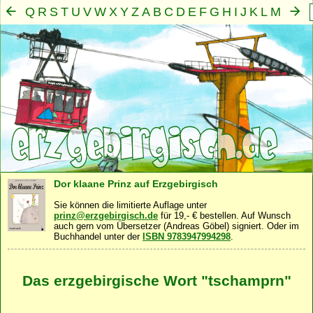
Q
R
S
T
U
V
W
X
Y
Z
A
B
C
D
E
F
G
H
I
J
K
L
M
N
O
P
Mensch
Seele
Geist
Familie
Gemeinschaft
Nah
·
·
·
·
·
Dor klaane Prinz auf Erzgebirgisch
Sie können die limitierte Auflage unter
prinz@erzgebirgisch.de
für 19,- € bestellen. Auf Wunsch
auch gern vom Übersetzer (Andreas Göbel) signiert. Oder im
Buchhandel unter der
ISBN 9783947994298
.
Das erzgebirgische Wort "tschamprn"