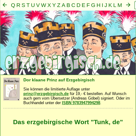
Q
R
S
T
U
V
W
X
Y
Z
A
B
C
D
E
F
G
H
I
J
K
L
M
N
O
P
Mensch
Seele
Geist
Familie
Gemeinschaft
Nah
·
·
·
·
·
Dor klaane Prinz auf Erzgebirgisch
Sie können die limitierte Auflage unter
prinz@erzgebirgisch.de
für 19,- € bestellen. Auf Wunsch
auch gern vom Übersetzer (Andreas Göbel) signiert. Oder im
Buchhandel unter der
ISBN 9783947994298
.
Das erzgebirgische Wort "Tunk, de"