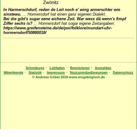
Zwönitz
In Harmerschdurf, reden de Leit noch e' wing annerschter wie
sinstewu.
...
Hormersdorf hat einen ganz eigenen Dialekt.
Bei die gibt's sugar eene eichene Zeit. War wess dä wenn's fimpf
Ziffer sechs is?
...
Hormersdorf hat sogar eigene Zeitangaben.
https://www.greifensteine.de/de/poi/folklore/mundart-uhr-
hormersdorf/50880018/
·
·
·
Schreibung
Leitfaden
Registrieren
Anmelden
·
·
·
·
Mitwirkende
Statistik
Impressum
Nutzungsbedingungen
Datenschutz
© Andreas Göbel 2018 www.erzgebirgisch.de