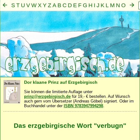
S
T
U
V
W
X
Y
Z
A
B
C
D
E
F
G
H
I
J
K
L
M
N
O
P
Q
R
Mensch
Seele
Geist
Familie
Gemeinschaft
Nah
·
·
·
·
·
Dor klaane Prinz auf Erzgebirgisch
Sie können die limitierte Auflage unter
prinz@erzgebirgisch.de
für 19,- € bestellen. Auf Wunsch
auch gern vom Übersetzer (Andreas Göbel) signiert. Oder im
Buchhandel unter der
ISBN 9783947994298
.
Das erzgebirgische Wort "verbugn"