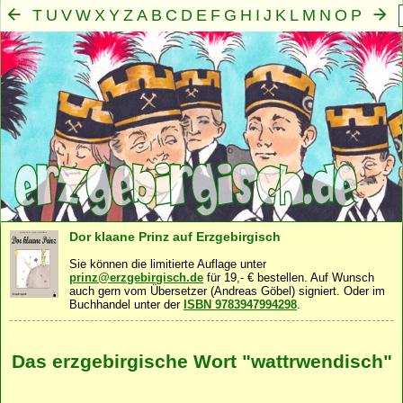
T
U
V
W
X
Y
Z
A
B
C
D
E
F
G
H
I
J
K
L
M
N
O
P
Q
R
S
Mensch
Seele
Geist
Familie
Gemeinschaft
Nah
·
·
·
·
·
Dor klaane Prinz auf Erzgebirgisch
Sie können die limitierte Auflage unter
prinz@erzgebirgisch.de
für 19,- € bestellen. Auf Wunsch
auch gern vom Übersetzer (Andreas Göbel) signiert. Oder im
Buchhandel unter der
ISBN 9783947994298
.
Das erzgebirgische Wort "wattrwendisch"