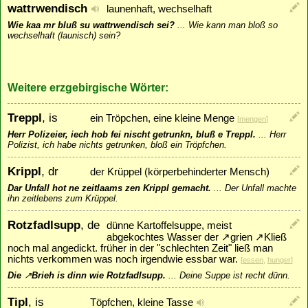
wattrwendisch
launenhaft, wechselhaft
Wie kaa mr bluß su wattrwendisch sei?
...
Wie kann man bloß so
wechselhaft (launisch) sein?
Weitere erzgebirgische Wörter:
Treppl
, is
ein Tröpchen, eine kleine Menge
[
mengen
]
Herr Polizeier, iech hob fei nischt getrunkn, bluß e Treppl.
...
Herr
Polizist, ich habe nichts getrunken, bloß ein Tröpfchen.
Krippl
, dr
der Krüppel (körperbehinderter Mensch)
Dar Unfall hot ne zeitlaams zen Krippl gemacht.
...
Der Unfall machte
ihn zeitlebens zum Krüppel.
Rotzfadlsupp
, de
dünne Kartoffelsuppe, meist
abgekochtes Wasser der
↗
grien
↗
Kließ
noch mal angedickt. früher in der "schlechten Zeit" ließ man
nichts verkommen was noch irgendwie essbar war.
[
essen
,
hunger
]
Die
↗
Brieh
is dinn wie Rotzfadlsupp.
...
Deine Suppe ist recht dünn.
Tipl
, is
Töpfchen, kleine Tasse