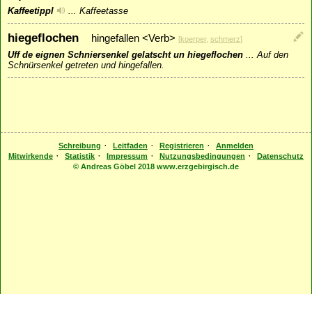
Kaffeetippl
...
Kaffeetasse
hiegeflochen
hingefallen <Verb>
[
koerper
,
schmerz
]
Uff de eignen Schniersenkel gelatscht un hiegeflochen
...
Auf den
Schnürsenkel getreten und hingefallen.
·
·
·
Schreibung
Leitfaden
Registrieren
Anmelden
·
·
·
·
Mitwirkende
Statistik
Impressum
Nutzungsbedingungen
Datenschutz
© Andreas Göbel 2018 www.erzgebirgisch.de