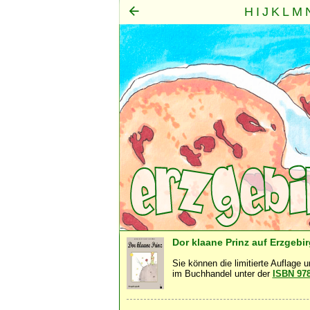
H
I
J
K
L
M
Mensch
Seele
Geist
·
·
Dor klaane Prinz auf Erzgebi
Sie können die limitierte Auflage 
im Buchhandel unter der
ISBN 97