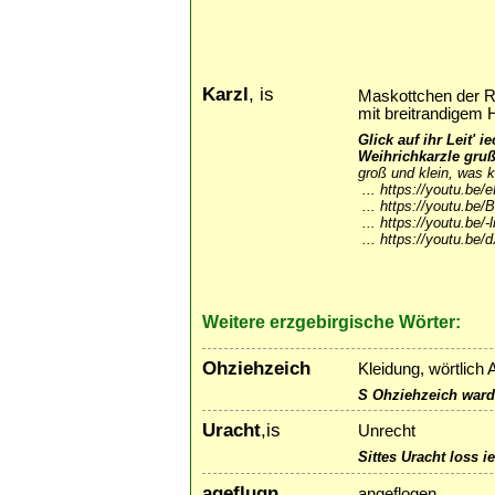
Karzl
, is
Maskottchen der R
mit breitrandigem 
Glick auf ihr Leit' 
Weihrichkarzle gruß
groß und klein, was 
...
https://youtu.be
...
https://youtu.be
...
https://youtu.be
...
https://youtu.be
Weitere erzgebirgische Wörter:
Ohziehzeich
Kleidung, wörtlich
S Ohziehzeich ward
Uracht
,is
Unrecht
Sittes Uracht loss i
ageflugn
angeflogen