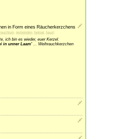
hen in Form eines Räucherkerzchens
rauchtum
,
gemeinden
,
heimat
,
haus
]
e, ich bin es wieder, euer Kerzel.
i in unner Laam'
...
Weihrauchkerzchen
.