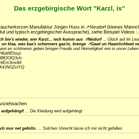
Das erzgebirgische Wort "Karzl, is"
äucherkerzen Manufaktur Jürgen Huss in
↗
Neudorf
(kleines Männc
Hut und typisch erzgebirgischer Aussprache), siehe Beispiel Videos
[
b
iech bie's wieder, eier Karzl... iech kumm aus
↗
Neidurf
...
Glück auf ihr Leut
 un klaa, was kaa's schenners gaa'm, brenge
↗
Gaad
un Haamlichkeet ne
kann es schöneres geben bringen Freude und Heimeligkeit rein in unser Leben
/eH6aWEloxjc
/B88OOlQ3sIc
/-lr6Em3mx8A
/dX4JNOZvIYQ
 Anziehsachen
 aufgehängt!
...
Die Kleidung wird aufgehängt.
ech mor net gefolln.
...
Solches Unrecht lasse ich mir nicht gefallen.