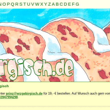
N
O
P
Q
R
S
T
U
V
W
X
Y
Z
A
B
C
D
E
F
G
Familie
Gemeinschaft
Nahrung
Natur
Sonstiges
·
·
·
·
·
rgisch
unter
prinz@erzgebirgisch.de
für 19,- € bestellen. Auf Wunsch auch gern vom
83947994298
.