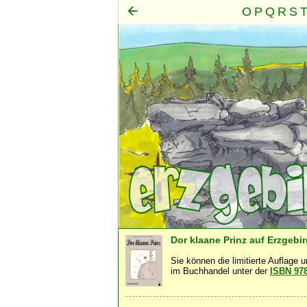
O
P
Q
R
S
Mensch
Seele
Geist
·
·
Dor klaane Prinz auf Erzgebi
Sie können die limitierte Auflage 
im Buchhandel unter der
ISBN 97