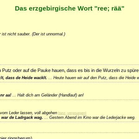
Das erzgebirgische Wort "ree; rää"
 ist nicht sauber. (Der ist unnormal.)
n Putz oder auf die Pauke hauen, dass es bis in die Wurzeln zu spüren
lt, dass de Heide wacklt.
...
Heute hauen wir auf den Putz, dass die Heide w
nr aa!
...
Halt dich am Geländer (Handlauf) an!
vom Leder lassen, voll abgehen
[
tanz
,
vergnuegen
]
 war de Ladrgack wag.
...
Gestern Abend im Kino war die Lederjacke weg.
ier ringsherum)