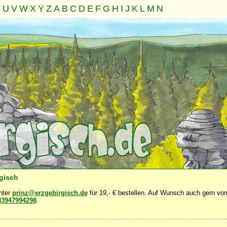
T
U
V
W
X
Y
Z
A
B
C
D
E
F
G
H
I
J
K
L
M
N
Familie
Gemeinschaft
Nahrung
Natur
Sonstiges
·
·
·
·
·
rgisch
unter
prinz@erzgebirgisch.de
für 19,- € bestellen. Auf Wunsch auch gern vom
83947994298
.