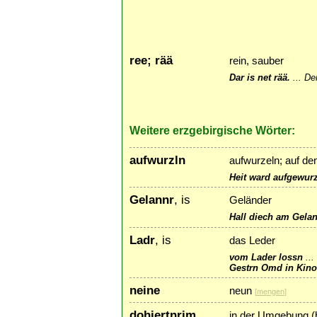
ree; rää
rein, sauber
Dar is net rää.
...
Der
Weitere erzgebirgische Wörter:
aufwurzln
aufwurzeln; auf de
Heit ward aufgewurz
Gelannr
, is
Geländer
Hall diech am Gelan
Ladr
, is
das Leder
vom Lader lossn
...
Gestrn Omd in Kino
neine
neun
[
mengen
]
dohiertnrim
in der Umgebung (h