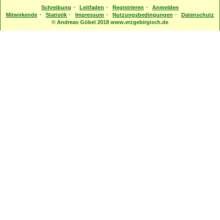
·
·
·
Schreibung
Leitfaden
Registrieren
Anmelden
·
·
·
·
Mitwirkende
Statistik
Impressum
Nutzungsbedingungen
Datenschutz
© Andreas Göbel 2018 www.erzgebirgisch.de