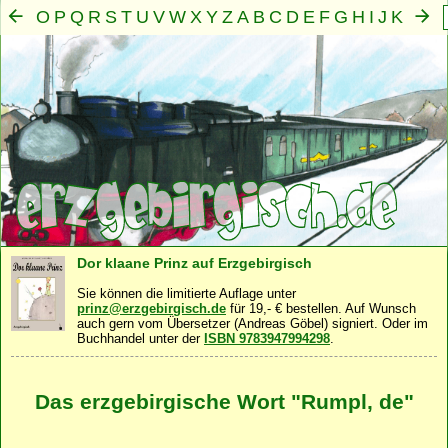
O
P
Q
R
S
T
U
V
W
X
Y
Z
A
B
C
D
E
F
G
H
I
J
K
L
M
N
Mensch
Seele
Geist
Familie
Gemeinschaft
Nah
·
·
·
·
·
Dor klaane Prinz auf Erzgebirgisch
Sie können die limitierte Auflage unter
prinz@erzgebirgisch.de
für 19,- € bestellen. Auf Wunsch
auch gern vom Übersetzer (Andreas Göbel) signiert. Oder im
Buchhandel unter der
ISBN 9783947994298
.
Das erzgebirgische Wort "Rumpl, de"