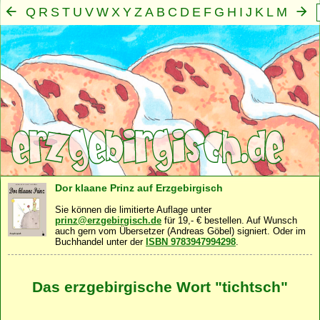
Q
R
S
T
U
V
W
X
Y
Z
A
B
C
D
E
F
G
H
I
J
K
L
M
N
O
P
Mensch
Seele
Geist
Familie
Gemeinschaft
Nah
·
·
·
·
·
Dor klaane Prinz auf Erzgebirgisch
Sie können die limitierte Auflage unter
prinz@erzgebirgisch.de
für 19,- € bestellen. Auf Wunsch
auch gern vom Übersetzer (Andreas Göbel) signiert. Oder im
Buchhandel unter der
ISBN 9783947994298
.
Das erzgebirgische Wort "tichtsch"