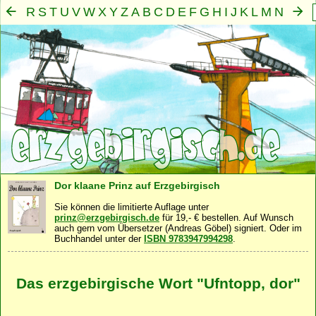
R
S
T
U
V
W
X
Y
Z
A
B
C
D
E
F
G
H
I
J
K
L
M
N
O
P
Q
Mensch
Seele
Geist
Familie
Gemeinschaft
Nah
·
·
·
·
·
Dor klaane Prinz auf Erzgebirgisch
Sie können die limitierte Auflage unter
prinz@erzgebirgisch.de
für 19,- € bestellen. Auf Wunsch
auch gern vom Übersetzer (Andreas Göbel) signiert. Oder im
Buchhandel unter der
ISBN 9783947994298
.
Das erzgebirgische Wort "Ufntopp, dor"