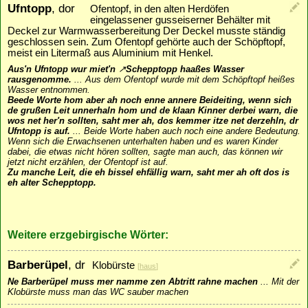
Ufntopp
, dor
Ofentopf, in den alten Herdöfen
eingelassener gusseiserner Behälter mit
Deckel zur Warmwasserbereitung Der Deckel musste ständig
geschlossen sein. Zum Ofentopf gehörte auch der Schöpftopf,
meist ein Litermaß aus Aluminium mit Henkel.
Aus'n Ufntopp wur miet'n
↗
Schepptopp
haaßes Wasser
rausgenomme.
...
Aus dem Ofentopf wurde mit dem Schöpftopf heißes
Wasser entnommen.
Beede Worte hom aber ah noch enne annere Beideiting, wenn sich
de grußen Leit unnerhaln hom und de klaan Kinner derbei warn, die
wos net her'n sollten, saht mer ah, dos kemmer itze net derzehln, dr
Ufntopp is auf.
...
Beide Worte haben auch noch eine andere Bedeutung.
Wenn sich die Erwachsenen unterhalten haben und es waren Kinder
dabei, die etwas nicht hören sollten, sagte man auch, das können wir
jetzt nicht erzählen, der Ofentopf ist auf.
Zu manche Leit, die eh bissel ehfällig warn, saht mer ah oft dos is
eh alter Schepptopp.
Weitere erzgebirgische Wörter:
Barberüpel
, dr
Klobürste
[
haus
]
Ne Barberüpel muss mer namme zen Abtritt rahne machen
...
Mit der
Klobürste muss man das WC sauber machen