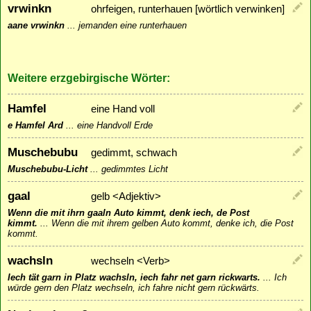
vrwinkn
ohrfeigen, runterhauen [wörtlich verwinken]
aane vrwinkn
...
jemanden eine runterhauen
Weitere erzgebirgische Wörter:
Hamfel
eine Hand voll
e Hamfel Ard
...
eine Handvoll Erde
Muschebubu
gedimmt, schwach
Muschebubu-Licht
...
gedimmtes Licht
gaal
gelb <Adjektiv>
Wenn die mit ihrn gaaln Auto kimmt, denk iech, de Post
kimmt.
...
Wenn die mit ihrem gelben Auto kommt, denke ich, die Post
kommt.
wachsln
wechseln <Verb>
Iech tät garn in Platz wachsln, iech fahr net garn rickwarts.
...
Ich
würde gern den Platz wechseln, ich fahre nicht gern rückwärts.