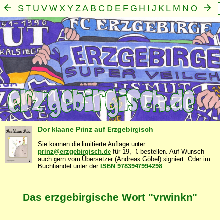
S
T
U
V
W
X
Y
Z
A
B
C
D
E
F
G
H
I
J
K
L
M
N
O
P
Q
R
Mensch
Seele
Geist
Familie
Gemeinschaft
Nah
·
·
·
·
·
Dor klaane Prinz auf Erzgebirgisch
Sie können die limitierte Auflage unter
prinz@erzgebirgisch.de
für 19,- € bestellen. Auf Wunsch
auch gern vom Übersetzer (Andreas Göbel) signiert. Oder im
Buchhandel unter der
ISBN 9783947994298
.
Das erzgebirgische Wort "vrwinkn"