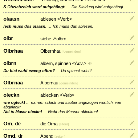
S Ohziehzeich ward aufgehängt!
...
Die Kleidung wird aufgehängt.
olaasn
ablesen <Verb>
Iech muss dos olaasn.
...
Ich muss das ablesen.
olbr
siehe
↗
olbrn
Olbrhaa
Olbernhau
[
gemeinden
]
olbrn
albern, spinnen <Adv.>
Du bist wuhl eweng olbrn?
...
Du spinnst wohl?
Olbrnaa
Albernau
[
gemeinden
]
oleckn
ablecken <Verb>
wie ogleckt
...
extrem schick und sauber angezogen wörtlich: wie
abgeleckt
Net is Massr oleckn!
...
Nicht das Messer ablecken!
Om
, de
die Oma
[
eltern
]
Omd
, dr
Abend
[
zeiten
]