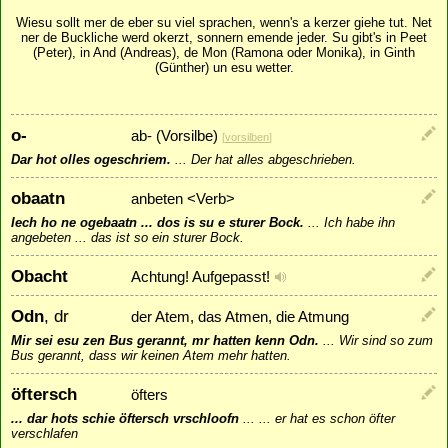
Wiesu sollt mer de eber su viel sprachen, wenn's a kerzer giehe tut. Net
ner de Buckliche werd okerzt, sonnern emende jeder. Su gibt's in Peet
(Peter), in And (Andreas), de Mon (Ramona oder Monika), in Ginth
(Günther) un esu wetter.
o-
ab- (Vorsilbe)
[
vorsilben
]
Dar hot olles ogeschriem.
...
Der hat alles abgeschrieben.
obaatn
anbeten <Verb>
Iech ho ne ogebaatn ... dos is su e sturer Bock.
...
Ich habe ihn
angebeten ... das ist so ein sturer Bock.
Obacht
Achtung! Aufgepasst!
Odn
, dr
der Atem, das Atmen, die Atmung
Mir sei esu zen Bus gerannt, mr hatten kenn Odn.
...
Wir sind so zum
Bus gerannt, dass wir keinen Atem mehr hatten.
öftersch
öfters
... dar hots schie öftersch vrschloofn
...
... er hat es schon öfter
verschlafen