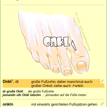
Onkl
, dr
2
große Fußzehe; daher manchmal auch:
großer Onkel; siehe auch
↗
onkln
dr gruße Onkl
...
die große Fußzehe
jemandn ufn Onkl latschn
...
jemanden auf die Füße treten
onkln
mit einwärts gerichteten Fußspitzen gehen