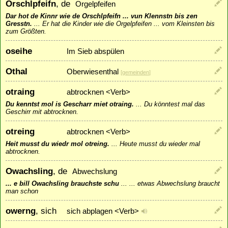
Orschlpfeifn
, de
Orgelpfeifen
Dar hot de Kinnr wie de Orschlpfeifn ... vun Klennstn bis zen
Gresstn.
...
Er hat die Kinder wie die Orgelpfeifen ... vom Kleinsten bis
zum Größten.
oseihe
Im Sieb abspülen
Othal
Oberwiesenthal
[
gemeinden
]
otraing
abtrocknen <Verb>
Du kenntst mol is Gescharr miet otraing.
...
Du könntest mal das
Geschirr mit abtrocknen.
otreing
abtrocknen <Verb>
Heit musst du wiedr mol otreing.
...
Heute musst du wieder mal
abtrocknen.
Owachsling
, de
Abwechslung
... e bill Owachsling brauchste schu
...
... etwas Abwechslung braucht
man schon
owerng
, sich
sich abplagen <Verb>