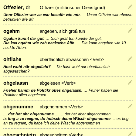
Offezier
, dr
Offizier (militärischer Dienstgrad)
Unnr Offezier war aa esu besoffn wie mir.
...
Unser Offizier war ebenso
betrunken wie wir.
ogahm
angeben, sich groß tun
Ogahm kunnt dar gut.
...
Sich groß tun konnte der gut.
Die kaa ogahm wie zah nacksche Affn.
...
Die kann angeben wie 10
nackte Affen.
ohflahe
oberflächlich abwaschen <Verb>
Host wuhl när ohgeflaht?
...
Du hast wohl nur oberflächlich
abgewaschen?
ohgelaasn
abgelesen <Verb>
Frieher hamm de Politikr olles ohgelaasn.
...
Früher haben die
Politiker alles abgelesen.
ohgenumme
abgenommen <Verb>
... dar hot abr ohgenumme
...
... der hat aber abgenommen
is fing a ze reegne, do hobsch deine Wäsch ohgenumme
...
es fing
an zu regnen, da habe ich deine Wäsche abgenommen
ohgeschnietn
abgeschnitten <Verb>