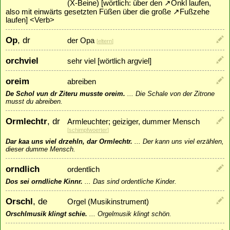
(X-Beine) [wörtlich: über den
↗
Onkl
laufen,
also mit einwärts gesetzten Füßen über die große
↗
Fußzehe
laufen] <Verb>
Op
, dr
der Opa
[
eltern
]
orchviel
sehr viel [wörtlich argviel]
oreim
abreiben
De Schol vun dr Ziteru musste oreim.
...
Die Schale von der Zitrone
musst du abreiben.
Ormlechtr
, dr
Armleuchter; geiziger, dummer Mensch
[
schimpfwoerter
]
Dar kaa uns viel drzehln, dar Ormlechtr.
...
Der kann uns viel erzählen,
dieser dumme Mensch.
orndlich
ordentlich
Dos sei orndliche Kinnr.
...
Das sind ordentliche Kinder.
Orschl
, de
Orgel (Musikinstrument)
Orschlmusik klingt schie.
...
Orgelmusik klingt schön.