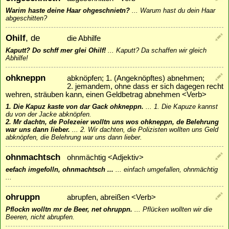
Warim haste deine Haar ohgeschnietn?
...
Warum hast du dein Haar
abgeschitten?
Ohilf
, de
die Abhilfe
Kaputt? Do schff mer glei Ohilf!
...
Kaputt? Da schaffen wir gleich
Abhilfe!
ohkneppn
abknöpfen; 1. (Angeknöpftes) abnehmen;
2. jemandem, ohne dass er sich dagegen recht
wehren, sträuben kann, einen Geldbetrag abnehmen <Verb>
1. Die Kapuz kaste von dar Gack ohkneppn.
...
1. Die Kapuze kannst
du von der Jacke abknöpfen.
2. Mr dachtn, de Polezeier wolltn uns wos ohkneppn, de Belehrung
war uns dann lieber.
...
2. Wir dachten, die Polizisten wollten uns Geld
abknöpfen, die Belehrung war uns dann lieber.
ohnmachtsch
ohnmächtig <Adjektiv>
eefach imgefolln, ohnmachtsch ...
...
einfach umgefallen, ohnmächtig
...
ohruppn
abrupfen, abreißen <Verb>
Pflockn wolltn mr de Beer, net ohruppn.
...
Pflücken wollten wir die
Beeren, nicht abrupfen.