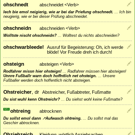
ohschnedt
abschneidet <Verb>
Iech bie emol neigierig, wie ar bei dar Priefung ohschnedt.
...
Ich bin
neugierig, wie er bei dieser Prüfung abschneidet.
ohschneidn
abschneiden <Verb>
Wolltste nischt ohschneidn?
...
Wolltest du nichts abschneiden?
ohschwarbleede!
Ausruf für Begeisterung: Oh, ich werde
blöde! Vor Freude dreh ich durch!
ohsteign
absteigen <Verb>
Rodfahrer missn hier ohsteign!
...
Radfahrer müssen hier absteigen!
Unnre Fußballr warn doch hoffntlich net ohsteign.
...
Unsere
Fußballer werden doch hoffentlich nicht absteigen.
Ohstreicher
, dr
Abstreicher, Fußabtreter, Fußmatte
Du sist wuhl kenn Ohstreichr?
...
Du siehst wohl keine Fußmatte?
NEU
ohtreing
abtrocknen
Du sollst emol dann
↗
Aufwasch
ohtreing.
...
Du sollst mal das
Geschirr abtrocknen.
Ohziehzeich
Kleidung, wörtlich Anziehsachen