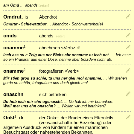
am Omd
...
abends
[
zeiten
]
Omdrut
, is
Abendrot
Omdrut - Schiewattrbot
...
Abendrot - Schönwetterbot(e)
omds
abends
[
zeiten
]
onamme
1
abnehmen <Verb>
Iech ass su e Zeig aus ner Bichs abr onamme tu iech net.
...
Ich esse
so ein Präparat aus einer Dose, nehme aber trotzdem nicht ab.
onamme
2
fotografieren <Verb>
Mir stieh grod su schie, tu uns ner glei mol onamme.
...
Wir stehen
gerde so schön, fotografiere uns doch gleich mal.
onaschn
sich betrinken
Do hob iech mir ehn ogenascht.
...
Da hab ich mir betrunken.
Woll mer uns ehn onaschn?
...
Wollen wir und betrinken?
Onkl
, dr
1
der Onkel; der Bruder eines Elternteils
(verwandschaftliche Beziehung) oder
allgemein Ausdruck von Kindern für einen männlichen
Besuchsgast oder nahestehenden Bekannten.