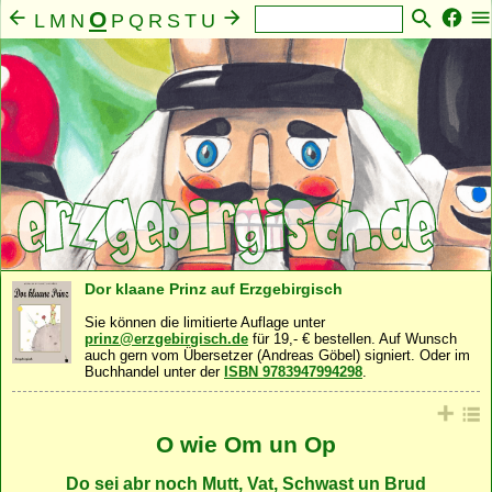
O
L
M
N
P
Q
R
S
T
U
V
W
X
Y
Z
A
B
C
D
E
F
G
H
I
J
K
Mensch
Seele
Geist
Familie
Gemeinschaft
·
·
·
·
·
Nahrung
Natur
Sonstiges
·
·
Dor klaane Prinz auf Erzgebirgisch
Sie können die limitierte Auflage unter
prinz@erzgebirgisch.de
für 19,- € bestellen. Auf Wunsch
auch gern vom Übersetzer (Andreas Göbel) signiert. Oder im
Buchhandel unter der
ISBN 9783947994298
.
O wie Om un Op
Do sei abr noch Mutt, Vat, Schwast un Brud