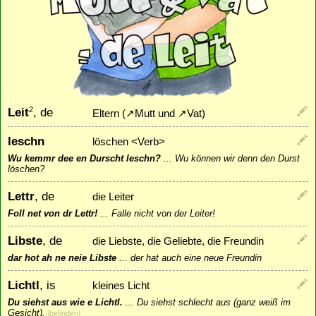
Leit
, de
2
Eltern (
↗
Mutt
und
↗
Vat
)
leschn
löschen <Verb>
Wu kemmr dee en Durscht leschn?
...
Wu können wir denn den Durst
löschen?
Lettr
, de
die Leiter
Foll net von dr Lettr!
...
Falle nicht von der Leiter!
Libste
, de
die Liebste, die Geliebte, die Freundin
dar hot ah ne neie Libste
...
der hat auch eine neue Freundin
Lichtl
, is
kleines Licht
Du siehst aus wie e Lichtl.
...
Du siehst schlecht aus (ganz weiß im
Gesicht).
[
befinden
]