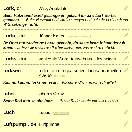
Lork
, dr
Witz, Anekdote
Beim Hutznomd ward gesunge un gelacht un aa e Lork dorbei
gemacht.
...
Beim Hutzenabend wird gesungen und gelacht und auch ein
Witz dabei gemacht.
Lorke
, de
dünner Kaffee
[
speisen
,
trinken
]
De Ohm hot wieder ne Lorke gekocht, do kaste kenn Infarkt dervuh
kriegn.
...
Von dem dünnen Kaffee kriegt man keinen Herzinfarkt.
Lorks
, dor
schlechte Ware, Ausschuss, Unsinniges
lorksen
reden, dumm quatschen, langsam arbeiten
<Verb>
{lorksn}
Kumm, kumm, lorks net esu!
...
Komm endlich, mach schneller!
lubn
loben <Verb>
Seine Red totn se olle lubn.
...
Seine Rede wurde von allen gelobt.
Luch
Lugau
[
gemeinden
]
Luftpump
, de
1
Luftpumpe