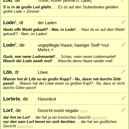
Lod
, de
Truhe, Koffer [wörtlich: Lade]
S is in de gruße Lod gfalln.
...
Es ist auf den Stubenboden gefallen.
große Lade = Zimmer
Lodn
, dr
1
der Laden
Hasts offn Markt gekaaft? - Nee, in Lodn!
...
Hast du es auf dem Markt
gekauft? - Nein, im Laden!
Lodn
, de
2
ungepflegte Haare, haariger Stoff <nur
Mehrz.>
Guck, mei neier Lodnmantel!
...
Schau, mein neuer Lodenmantel!
Wasch dei Lodn wiedr mol!
...
Wasche deine Haare wieder mal!
Löb
, dr
Löwe
Warum hot dr Löb su en grußn Kopp? - Nu, dassr net durchs Gittr
passt!
...
Warum hat der Löwe einen so großen Kopf? - Na, dass er nicht
durchs Gitter passt!
Lorbrle
, de
Hasenkot
Lorf
, de
Gesicht meist negativ
[
kopf
]
dar hot ne Lorf
...
der hat ja ein komisches Gesicht
[
aussehen
]
vor den sanr Lorf kennt mr sich ferchten
...
der hat ein grußliches
Gesicht
[
aussehen
]