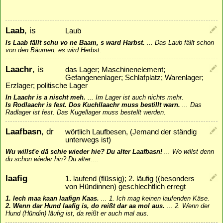
Laab
, is
Laub
Is Laab fällt schu vo ne Baam, s ward Harbst.
...
Das Laub fällt schon
von den Bäumen, es wird Herbst.
Laachr
, is
das Lager; Maschinenelement;
Gefangenenlager; Schlafplatz; Warenlager;
Erzlager; politische Lager
In Laachr is a nischt meh.
...
Im Lager ist auch nichts mehr.
Is Rodlaachr is fest. Dos Kuchllaachr muss bestillt warn.
...
Das
Radlager ist fest. Das Kugellager muss bestellt werden.
Laafbasn
, dr
wörtlich Laufbesen, (Jemand der ständig
unterwegs ist)
Wu willst'e dä schie wieder hie? Du alter Laafbasn!
...
Wo willst denn
du schon wieder hin? Du alter....
laafig
1. laufend (flüssig); 2. läufig ((besonders
von Hündinnen) geschlechtlich erregt
1. Iech maa kaan laafign Kaas.
...
1. Ich mag keinen laufenden Käse.
2. Wenn dar Hund laafig is, do reißt dar aa mol aus.
...
2. Wenn der
Hund (Hündin) läufig ist, da reißt er auch mal aus.