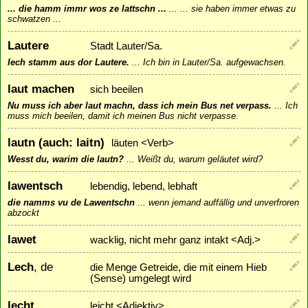
... die hamm immr wos ze lattschn ...
...
... sie haben immer etwas zu
schwatzen ...
Lautere
Stadt Lauter/Sa.
Iech stamm aus dor Lautere.
...
Ich bin in Lauter/Sa. aufgewachsen.
laut machen
sich beeilen
Nu muss ich aber laut machn, dass ich mein Bus net verpass.
...
Ich
muss mich beeilen, damit ich meinen Bus nicht verpasse.
lautn (auch: laitn)
läuten <Verb>
Wesst du, warim die lautn?
...
Weißt du, warum geläutet wird?
lawentsch
lebendig, lebend, lebhaft
die namms vu de Lawentschn
...
wenn jemand auffällig und unverfroren
abzockt
lawet
wacklig, nicht mehr ganz intakt <Adj.>
Lech
, de
die Menge Getreide, die mit einem Hieb
(Sense) umgelegt wird
lecht
leicht <Adjektiv>