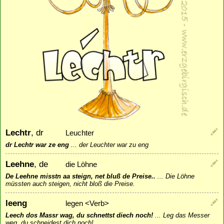
Lechtr
, dr
Leuchter
dr Lechtr war ze eng
...
der Leuchter war zu eng
Leehne
, de
die Löhne
De Leehne misstn aa steign, net bluß de Preise..
...
Die Löhne
müssten auch steigen, nicht bloß die Preise.
leeng
legen <Verb>
Leech dos Massr wag, du schnettst diech noch!
...
Leg das Messer
weg, du schneidest dich noch!