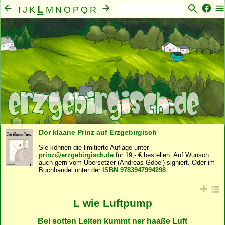
L
I
J
K
M
N
O
P
Q
R
S
T
U
V
W
X
Y
Z
A
B
C
D
E
F
G
H
Mensch
Seele
Geist
Familie
Gemeinschaft
·
·
·
·
·
Nahrung
Natur
Sonstiges
·
·
Dor klaane Prinz auf Erzgebirgisch
Sie können die limitierte Auflage unter
prinz@erzgebirgisch.de
für 19,- € bestellen. Auf Wunsch
auch gern vom Übersetzer (Andreas Göbel) signiert. Oder im
Buchhandel unter der
ISBN 9783947994298
.
L wie Luftpump
Bei sotten Leiten kummt ner haaße Luft