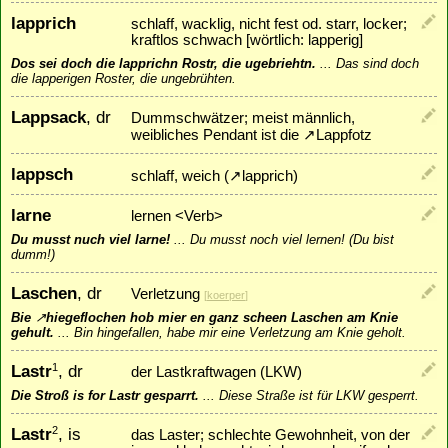
lapprich
schlaff, wacklig, nicht fest od. starr, locker;
kraftlos schwach [wörtlich: lapperig]
Dos sei doch die lapprichn Rostr, die ugebriehtn.
...
Das sind doch
die lapperigen Roster, die ungebrühten.
Lappsack
, dr
Dummschwätzer; meist männlich,
weibliches Pendant ist die
↗
Lappfotz
lappsch
schlaff, weich (
↗
lapprich
)
larne
lernen <Verb>
Du musst nuch viel larne!
...
Du musst noch viel lernen! (Du bist
dumm!)
Laschen
, dr
Verletzung
[
koerper
]
Bie
↗
hiegeflochen
hob mier en ganz scheen Laschen am Knie
gehult.
...
Bin hingefallen, habe mir eine Verletzung am Knie geholt.
Lastr
, dr
1
der Lastkraftwagen (LKW)
Die Stroß is for Lastr gesparrt.
...
Diese Straße ist für LKW gesperrt.
Lastr
, is
2
das Laster; schlechte Gewohnheit, von der