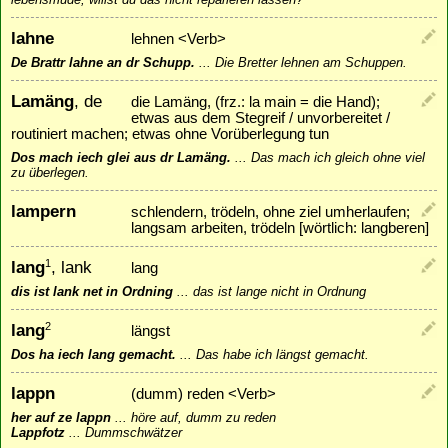
lahne
lehnen <Verb>
De Brattr lahne an dr Schupp.
...
Die Bretter lehnen am Schuppen.
Lamäng
, de
die Lamäng, (frz.: la main = die Hand);
etwas aus dem Stegreif / unvorbereitet /
routiniert machen; etwas ohne Vorüberlegung tun
Dos mach iech glei aus dr Lamäng.
...
Das mach ich gleich ohne viel
zu überlegen.
lampern
schlendern, trödeln, ohne ziel umherlaufen;
langsam arbeiten, trödeln [wörtlich: langberen]
lang
, lank
1
lang
dis ist lank net in Ordning
...
das ist lange nicht in Ordnung
lang
2
längst
Dos ha iech lang gemacht.
...
Das habe ich längst gemacht.
lappn
(dumm) reden <Verb>
her auf ze lappn
...
höre auf, dumm zu reden
Lappfotz
...
Dummschwätzer