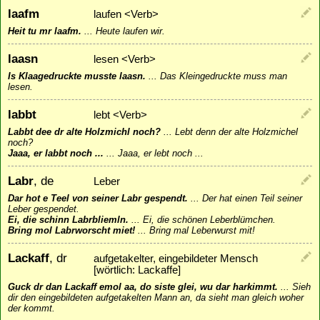
laafm
laufen <Verb>
Heit tu mr laafm.
...
Heute laufen wir.
laasn
lesen <Verb>
Is Klaagedruckte musste laasn.
...
Das Kleingedruckte muss man
lesen.
labbt
lebt <Verb>
Labbt dee dr alte Holzmichl noch?
...
Lebt denn der alte Holzmichel
noch?
Jaaa, er labbt noch ...
...
Jaaa, er lebt noch ...
Labr
, de
Leber
Dar hot e Teel von seiner Labr gespendt.
...
Der hat einen Teil seiner
Leber gespendet.
Ei, die schinn Labrbliemln.
...
Ei, die schönen Leberblümchen.
Bring mol Labrworscht miet!
...
Bring mal Leberwurst mit!
Lackaff
, dr
aufgetakelter, eingebildeter Mensch
[wörtlich: Lackaffe]
Guck dr dan Lackaff emol aa, do siste glei, wu dar harkimmt.
...
Sieh
dir den eingebildeten aufgetakelten Mann an, da sieht man gleich woher
der kommt.