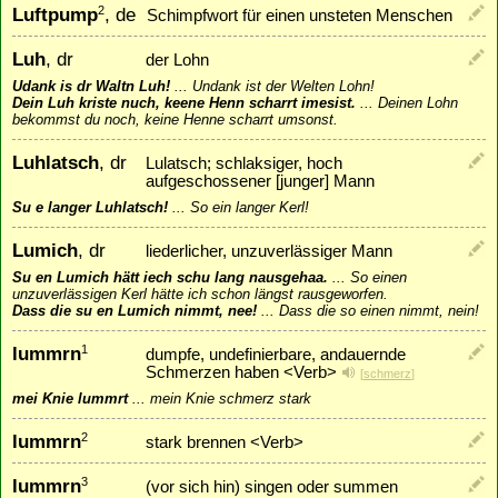
Luftpump
, de
2
Schimpfwort für einen unsteten Menschen
Luh
, dr
der Lohn
Udank is dr Waltn Luh!
...
Undank ist der Welten Lohn!
Dein Luh kriste nuch, keene Henn scharrt imesist.
...
Deinen Lohn
bekommst du noch, keine Henne scharrt umsonst.
Luhlatsch
, dr
Lulatsch; schlaksiger, hoch
aufgeschossener [junger] Mann
Su e langer Luhlatsch!
...
So ein langer Kerl!
Lumich
, dr
liederlicher, unzuverlässiger Mann
Su en Lumich hätt iech schu lang nausgehaa.
...
So einen
unzuverlässigen Kerl hätte ich schon längst rausgeworfen.
Dass die su en Lumich nimmt, nee!
...
Dass die so einen nimmt, nein!
lummrn
1
dumpfe, undefinierbare, andauernde
Schmerzen haben <Verb>
[
schmerz
]
mei Knie lummrt
...
mein Knie schmerz stark
lummrn
2
stark brennen <Verb>
lummrn
3
(vor sich hin) singen oder summen