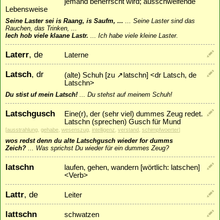
jemand beherrscht wird; ausschweifende
Lebensweise
Seine Laster sei is Raang, is Saufm, ...
...
Seine Laster sind das
Rauchen, das Trinken, ...
Iech hob viele klaane Lastr.
...
Ich habe viele kleine Laster.
Laterr
, de
Laterne
Latsch
, dr
(alte) Schuh [zu
↗
latschn
] <dr Latsch, de
Latschn>
Du stist uf mein Latsch!
...
Du stehst auf meinem Schuh!
Latschgusch
Eine(r), der (sehr viel) dummes Zeug redet.
Latschn (sprechen) Gusch für Mund
[
ausstrahlung
,
gehabe
,
wesenszug
,
intelligenz
,
verstand
,
schimpfwoerter
]
wos redst denn du alte Latschgusch wieder for dumms
Zeich?
...
Was sprichst Du wieder für ein dummes Zeug?
latschn
laufen, gehen, wandern [wörtlich: latschen]
<Verb>
Lattr
, de
Leiter
lattschn
schwatzen