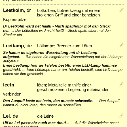
Leetkolm
, dr
Lötkolben; Lötwerkzeug mit einem
isolierten Griff und einer beheizten
Kupferspitze
Dr Leetkolm ward net haaß! - Mach spaßholbr mol dan Steckr
nei.
...
Der Lötkolben wird nicht heiß! - Steck spaßhalber mal den
Stecker ein.
Leetlamp
, de
Lötlampe; Brenner zum Löten
Se hamm de eigefrorne Wassrleitung mit dr Leetlamp
aufgetaat.
...
Sie haben die eingefrorene Wasserleitung mit der Lötlampe
aufgetaut.
Enne Leetlamp hotr an Telefon bestillt, enne LED-Lamp hammse
geschickt.
...
Eine Lötlampe hat er am Telefon bestellt, eine LED-Lampe
haben sie ihm geschickt.
leetn
löten; Metallteile mithilfe einer
geschmolzenen Legierung miteinander
verbinden
Dan Auspuff kaste net leetn, dan musste schwaaßn.
...
Den Auspuff
kannst du nicht löten, den musst du schweißen.
Lei
, de
die Leine
Uff de Lei passt abr nuch mee drauf...
...
Auf die Wäscheleine passt