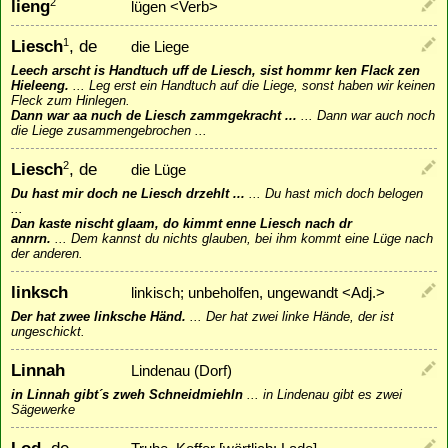
lieng
2
lügen <Verb>
Liesch
, de
1
die Liege
Leech arscht is Handtuch uff de Liesch, sist hommr ken Flack zen
Hieleeng.
...
Leg erst ein Handtuch auf die Liege, sonst haben wir keinen
Fleck zum Hinlegen.
Dann war aa nuch de Liesch zammgekracht ...
...
Dann war auch noch
die Liege zusammengebrochen ...
Liesch
, de
2
die Lüge
Du hast mir doch ne Liesch drzehlt ...
...
Du hast mich doch belogen
...
Dan kaste nischt glaam, do kimmt enne Liesch nach dr
annrn.
...
Dem kannst du nichts glauben, bei ihm kommt eine Lüge nach
der anderen.
linksch
linkisch; unbeholfen, ungewandt <Adj.>
Der hat zwee linksche Händ.
...
Der hat zwei linke Hände, der ist
ungeschickt.
Linnah
Lindenau (Dorf)
in Linnah gibt´s zweh Schneidmiehln
...
in Lindenau gibt es zwei
Sägewerke