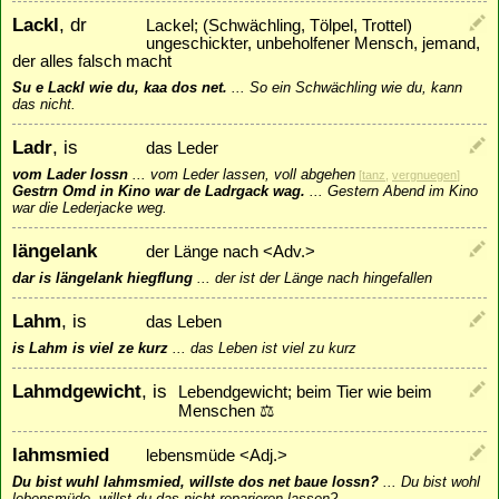
Lackl
, dr
Lackel; (Schwächling, Tölpel, Trottel)
ungeschickter, unbeholfener Mensch, jemand,
der alles falsch macht
Su e Lackl wie du, kaa dos net.
...
So ein Schwächling wie du, kann
das nicht.
Ladr
, is
das Leder
vom Lader lossn
...
vom Leder lassen, voll abgehen
[
tanz
,
vergnuegen
]
Gestrn Omd in Kino war de Ladrgack wag.
...
Gestern Abend im Kino
war die Lederjacke weg.
längelank
der Länge nach <Adv.>
dar is längelank hiegflung
...
der ist der Länge nach hingefallen
Lahm
, is
das Leben
is Lahm is viel ze kurz
...
das Leben ist viel zu kurz
Lahmdgewicht
, is
Lebendgewicht; beim Tier wie beim
Menschen ⚖️
lahmsmied
lebensmüde <Adj.>
Du bist wuhl lahmsmied, willste dos net baue lossn?
...
Du bist wohl
lebensmüde, willst du das nicht reparieren lassen?