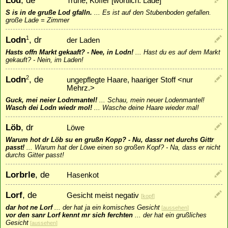
Lod
, de
Truhe, Koffer [wörtlich: Lade]
S is in de gruße Lod gfalln.
...
Es ist auf den Stubenboden gefallen.
große Lade = Zimmer
Lodn
, dr
1
der Laden
Hasts offn Markt gekaaft? - Nee, in Lodn!
...
Hast du es auf dem Markt
gekauft? - Nein, im Laden!
Lodn
, de
2
ungepflegte Haare, haariger Stoff <nur
Mehrz.>
Guck, mei neier Lodnmantel!
...
Schau, mein neuer Lodenmantel!
Wasch dei Lodn wiedr mol!
...
Wasche deine Haare wieder mal!
Löb
, dr
Löwe
Warum hot dr Löb su en grußn Kopp? - Nu, dassr net durchs Gittr
passt!
...
Warum hat der Löwe einen so großen Kopf? - Na, dass er nicht
durchs Gitter passt!
Lorbrle
, de
Hasenkot
Lorf
, de
Gesicht meist negativ
[
kopf
]
dar hot ne Lorf
...
der hat ja ein komisches Gesicht
[
aussehen
]
vor den sanr Lorf kennt mr sich ferchten
...
der hat ein grußliches
Gesicht
[
aussehen
]