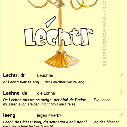
Lechtr
, dr
Leuchter
dr Lechtr war ze eng
...
der Leuchter war zu eng
Leehne
, de
die Löhne
De Leehne misstn aa steign, net bluß de Preise..
...
Die Löhne
müssten auch steigen, nicht bloß die Preise.
leeng
legen <Verb>
Leech dos Massr wag, du schnettst diech noch!
...
Leg das Messer
weg, du schneidest dich noch!