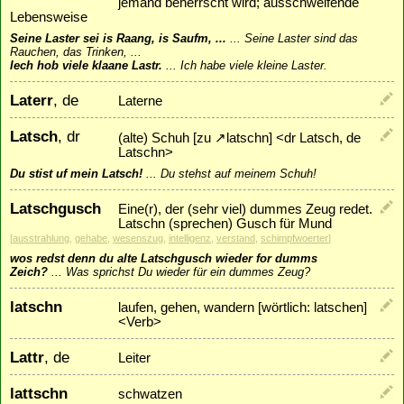
jemand beherrscht wird; ausschweifende
Lebensweise
Seine Laster sei is Raang, is Saufm, ...
...
Seine Laster sind das
Rauchen, das Trinken, ...
Iech hob viele klaane Lastr.
...
Ich habe viele kleine Laster.
Laterr
, de
Laterne
Latsch
, dr
(alte) Schuh [zu
↗
latschn
] <dr Latsch, de
Latschn>
Du stist uf mein Latsch!
...
Du stehst auf meinem Schuh!
Latschgusch
Eine(r), der (sehr viel) dummes Zeug redet.
Latschn (sprechen) Gusch für Mund
[
ausstrahlung
,
gehabe
,
wesenszug
,
intelligenz
,
verstand
,
schimpfwoerter
]
wos redst denn du alte Latschgusch wieder for dumms
Zeich?
...
Was sprichst Du wieder für ein dummes Zeug?
latschn
laufen, gehen, wandern [wörtlich: latschen]
<Verb>
Lattr
, de
Leiter
lattschn
schwatzen