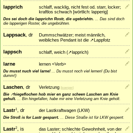
lapprich
schlaff, wacklig, nicht fest od. starr, locker;
kraftlos schwach [wörtlich: lapperig]
Dos sei doch die lapprichn Rostr, die ugebriehtn.
...
Das sind doch
die lapperigen Roster, die ungebrühten.
Lappsack
, dr
Dummschwätzer; meist männlich,
weibliches Pendant ist die
↗
Lappfotz
lappsch
schlaff, weich (
↗
lapprich
)
larne
lernen <Verb>
Du musst nuch viel larne!
...
Du musst noch viel lernen! (Du bist
dumm!)
Laschen
, dr
Verletzung
[
koerper
]
Bie
↗
hiegeflochen
hob mier en ganz scheen Laschen am Knie
gehult.
...
Bin hingefallen, habe mir eine Verletzung am Knie geholt.
Lastr
, dr
1
der Lastkraftwagen (LKW)
Die Stroß is for Lastr gesparrt.
...
Diese Straße ist für LKW gesperrt.
Lastr
, is
2
das Laster; schlechte Gewohnheit, von der