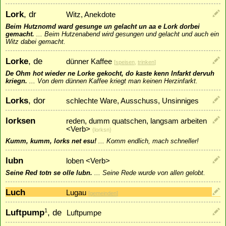
Lork
, dr
Witz, Anekdote
Beim Hutznomd ward gesunge un gelacht un aa e Lork dorbei
gemacht.
...
Beim Hutzenabend wird gesungen und gelacht und auch ein
Witz dabei gemacht.
Lorke
, de
dünner Kaffee
[
speisen
,
trinken
]
De Ohm hot wieder ne Lorke gekocht, do kaste kenn Infarkt dervuh
kriegn.
...
Von dem dünnen Kaffee kriegt man keinen Herzinfarkt.
Lorks
, dor
schlechte Ware, Ausschuss, Unsinniges
lorksen
reden, dumm quatschen, langsam arbeiten
<Verb>
{lorksn}
Kumm, kumm, lorks net esu!
...
Komm endlich, mach schneller!
lubn
loben <Verb>
Seine Red totn se olle lubn.
...
Seine Rede wurde von allen gelobt.
Luch
Lugau
[
gemeinden
]
Luftpump
, de
1
Luftpumpe