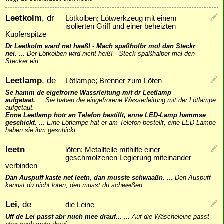
Leetkolm
, dr
Lötkolben; Lötwerkzeug mit einem
isolierten Griff und einer beheizten
Kupferspitze
Dr Leetkolm ward net haaß! - Mach spaßholbr mol dan Steckr
nei.
...
Der Lötkolben wird nicht heiß! - Steck spaßhalber mal den
Stecker ein.
Leetlamp
, de
Lötlampe; Brenner zum Löten
Se hamm de eigefrorne Wassrleitung mit dr Leetlamp
aufgetaat.
...
Sie haben die eingefrorene Wasserleitung mit der Lötlampe
aufgetaut.
Enne Leetlamp hotr an Telefon bestillt, enne LED-Lamp hammse
geschickt.
...
Eine Lötlampe hat er am Telefon bestellt, eine LED-Lampe
haben sie ihm geschickt.
leetn
löten; Metallteile mithilfe einer
geschmolzenen Legierung miteinander
verbinden
Dan Auspuff kaste net leetn, dan musste schwaaßn.
...
Den Auspuff
kannst du nicht löten, den musst du schweißen.
Lei
, de
die Leine
Uff de Lei passt abr nuch mee drauf...
...
Auf die Wäscheleine passt