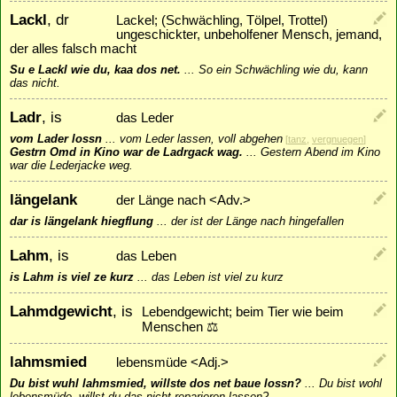
Lackl
, dr
Lackel; (Schwächling, Tölpel, Trottel)
ungeschickter, unbeholfener Mensch, jemand,
der alles falsch macht
Su e Lackl wie du, kaa dos net.
...
So ein Schwächling wie du, kann
das nicht.
Ladr
, is
das Leder
vom Lader lossn
...
vom Leder lassen, voll abgehen
[
tanz
,
vergnuegen
]
Gestrn Omd in Kino war de Ladrgack wag.
...
Gestern Abend im Kino
war die Lederjacke weg.
längelank
der Länge nach <Adv.>
dar is längelank hiegflung
...
der ist der Länge nach hingefallen
Lahm
, is
das Leben
is Lahm is viel ze kurz
...
das Leben ist viel zu kurz
Lahmdgewicht
, is
Lebendgewicht; beim Tier wie beim
Menschen ⚖️
lahmsmied
lebensmüde <Adj.>
Du bist wuhl lahmsmied, willste dos net baue lossn?
...
Du bist wohl
lebensmüde, willst du das nicht reparieren lassen?