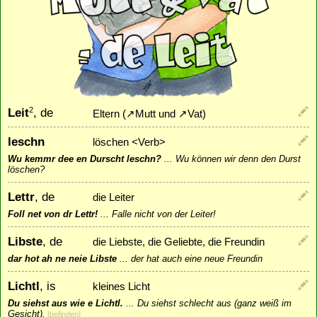
Leit
, de
2
Eltern (
↗
Mutt
und
↗
Vat
)
leschn
löschen <Verb>
Wu kemmr dee en Durscht leschn?
...
Wu können wir denn den Durst
löschen?
Lettr
, de
die Leiter
Foll net von dr Lettr!
...
Falle nicht von der Leiter!
Libste
, de
die Liebste, die Geliebte, die Freundin
dar hot ah ne neie Libste
...
der hat auch eine neue Freundin
Lichtl
, is
kleines Licht
Du siehst aus wie e Lichtl.
...
Du siehst schlecht aus (ganz weiß im
Gesicht).
[
befinden
]