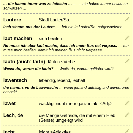
... die hamm immr wos ze lattschn ...
...
... sie haben immer etwas zu
schwatzen ...
Lautere
Stadt Lauter/Sa.
Iech stamm aus dor Lautere.
...
Ich bin in Lauter/Sa. aufgewachsen.
laut machen
sich beeilen
Nu muss ich aber laut machn, dass ich mein Bus net verpass.
...
Ich
muss mich beeilen, damit ich meinen Bus nicht verpasse.
lautn (auch: laitn)
läuten <Verb>
Wesst du, warim die lautn?
...
Weißt du, warum geläutet wird?
lawentsch
lebendig, lebend, lebhaft
die namms vu de Lawentschn
...
wenn jemand auffällig und unverfroren
abzockt
lawet
wacklig, nicht mehr ganz intakt <Adj.>
Lech
, de
die Menge Getreide, die mit einem Hieb
(Sense) umgelegt wird
lecht
leicht <Adjektiv>