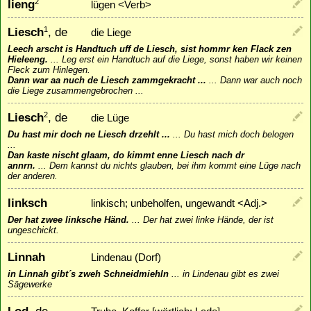
lieng
2
lügen <Verb>
Liesch
, de
1
die Liege
Leech arscht is Handtuch uff de Liesch, sist hommr ken Flack zen
Hieleeng.
...
Leg erst ein Handtuch auf die Liege, sonst haben wir keinen
Fleck zum Hinlegen.
Dann war aa nuch de Liesch zammgekracht ...
...
Dann war auch noch
die Liege zusammengebrochen ...
Liesch
, de
2
die Lüge
Du hast mir doch ne Liesch drzehlt ...
...
Du hast mich doch belogen
...
Dan kaste nischt glaam, do kimmt enne Liesch nach dr
annrn.
...
Dem kannst du nichts glauben, bei ihm kommt eine Lüge nach
der anderen.
linksch
linkisch; unbeholfen, ungewandt <Adj.>
Der hat zwee linksche Händ.
...
Der hat zwei linke Hände, der ist
ungeschickt.
Linnah
Lindenau (Dorf)
in Linnah gibt´s zweh Schneidmiehln
...
in Lindenau gibt es zwei
Sägewerke