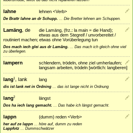
lahne
lehnen <Verb>
De Brattr lahne an dr Schupp.
...
Die Bretter lehnen am Schuppen.
Lamäng
, de
die Lamäng, (frz.: la main = die Hand);
etwas aus dem Stegreif / unvorbereitet /
routiniert machen; etwas ohne Vorüberlegung tun
Dos mach iech glei aus dr Lamäng.
...
Das mach ich gleich ohne viel
zu überlegen.
lampern
schlendern, trödeln, ohne ziel umherlaufen;
langsam arbeiten, trödeln [wörtlich: langberen]
lang
, lank
1
lang
dis ist lank net in Ordning
...
das ist lange nicht in Ordnung
lang
2
längst
Dos ha iech lang gemacht.
...
Das habe ich längst gemacht.
lappn
(dumm) reden <Verb>
her auf ze lappn
...
höre auf, dumm zu reden
Lappfotz
...
Dummschwätzer