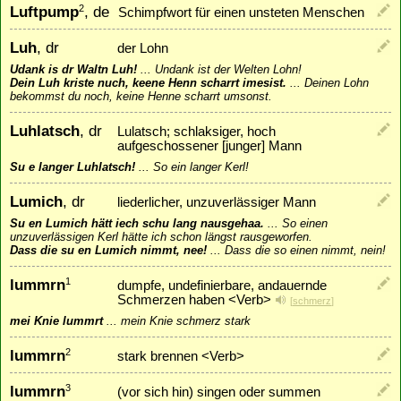
Luftpump
, de
2
Schimpfwort für einen unsteten Menschen
Luh
, dr
der Lohn
Udank is dr Waltn Luh!
...
Undank ist der Welten Lohn!
Dein Luh kriste nuch, keene Henn scharrt imesist.
...
Deinen Lohn
bekommst du noch, keine Henne scharrt umsonst.
Luhlatsch
, dr
Lulatsch; schlaksiger, hoch
aufgeschossener [junger] Mann
Su e langer Luhlatsch!
...
So ein langer Kerl!
Lumich
, dr
liederlicher, unzuverlässiger Mann
Su en Lumich hätt iech schu lang nausgehaa.
...
So einen
unzuverlässigen Kerl hätte ich schon längst rausgeworfen.
Dass die su en Lumich nimmt, nee!
...
Dass die so einen nimmt, nein!
lummrn
1
dumpfe, undefinierbare, andauernde
Schmerzen haben <Verb>
[
schmerz
]
mei Knie lummrt
...
mein Knie schmerz stark
lummrn
2
stark brennen <Verb>
lummrn
3
(vor sich hin) singen oder summen