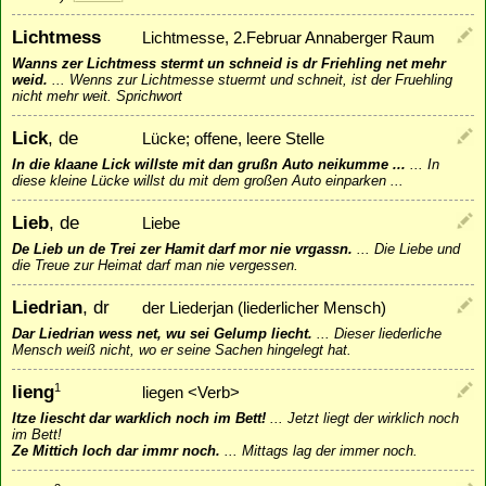
Lichtmess
Lichtmesse, 2.Februar Annaberger Raum
Wanns zer Lichtmess stermt un schneid is dr Friehling net mehr
weid.
...
Wenns zur Lichtmesse stuermt und schneit, ist der Fruehling
nicht mehr weit. Sprichwort
Lick
, de
Lücke; offene, leere Stelle
In die klaane Lick willste mit dan grußn Auto neikumme ...
...
In
diese kleine Lücke willst du mit dem großen Auto einparken ...
Lieb
, de
Liebe
De Lieb un de Trei zer Hamit darf mor nie vrgassn.
...
Die Liebe und
die Treue zur Heimat darf man nie vergessen.
Liedrian
, dr
der Liederjan (liederlicher Mensch)
Dar Liedrian wess net, wu sei Gelump liecht.
...
Dieser liederliche
Mensch weiß nicht, wo er seine Sachen hingelegt hat.
lieng
1
liegen <Verb>
Itze liescht dar warklich noch im Bett!
...
Jetzt liegt der wirklich noch
im Bett!
Ze Mittich loch dar immr noch.
...
Mittags lag der immer noch.