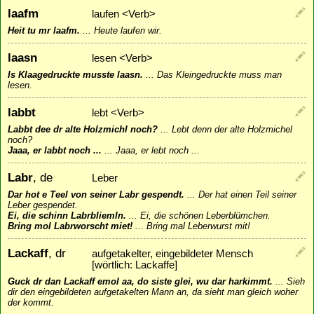
laafm
laufen <Verb>
Heit tu mr laafm.
...
Heute laufen wir.
laasn
lesen <Verb>
Is Klaagedruckte musste laasn.
...
Das Kleingedruckte muss man
lesen.
labbt
lebt <Verb>
Labbt dee dr alte Holzmichl noch?
...
Lebt denn der alte Holzmichel
noch?
Jaaa, er labbt noch ...
...
Jaaa, er lebt noch ...
Labr
, de
Leber
Dar hot e Teel von seiner Labr gespendt.
...
Der hat einen Teil seiner
Leber gespendet.
Ei, die schinn Labrbliemln.
...
Ei, die schönen Leberblümchen.
Bring mol Labrworscht miet!
...
Bring mal Leberwurst mit!
Lackaff
, dr
aufgetakelter, eingebildeter Mensch
[wörtlich: Lackaffe]
Guck dr dan Lackaff emol aa, do siste glei, wu dar harkimmt.
...
Sieh
dir den eingebildeten aufgetakelten Mann an, da sieht man gleich woher
der kommt.