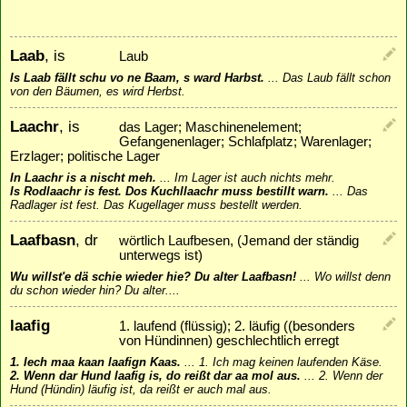
Laab
, is
Laub
Is Laab fällt schu vo ne Baam, s ward Harbst.
...
Das Laub fällt schon
von den Bäumen, es wird Herbst.
Laachr
, is
das Lager; Maschinenelement;
Gefangenenlager; Schlafplatz; Warenlager;
Erzlager; politische Lager
In Laachr is a nischt meh.
...
Im Lager ist auch nichts mehr.
Is Rodlaachr is fest. Dos Kuchllaachr muss bestillt warn.
...
Das
Radlager ist fest. Das Kugellager muss bestellt werden.
Laafbasn
, dr
wörtlich Laufbesen, (Jemand der ständig
unterwegs ist)
Wu willst'e dä schie wieder hie? Du alter Laafbasn!
...
Wo willst denn
du schon wieder hin? Du alter....
laafig
1. laufend (flüssig); 2. läufig ((besonders
von Hündinnen) geschlechtlich erregt
1. Iech maa kaan laafign Kaas.
...
1. Ich mag keinen laufenden Käse.
2. Wenn dar Hund laafig is, do reißt dar aa mol aus.
...
2. Wenn der
Hund (Hündin) läufig ist, da reißt er auch mal aus.