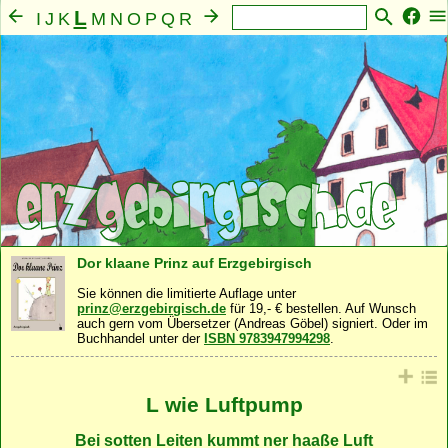
L
I
J
K
M
N
O
P
Q
R
S
T
U
V
W
X
Y
Z
A
B
C
D
E
F
G
H
Mensch
Seele
Geist
Familie
Gemeinschaft
·
·
·
·
·
Nahrung
Natur
Sonstiges
·
·
Dor klaane Prinz auf Erzgebirgisch
Sie können die limitierte Auflage unter
prinz@erzgebirgisch.de
für 19,- € bestellen. Auf Wunsch
auch gern vom Übersetzer (Andreas Göbel) signiert. Oder im
Buchhandel unter der
ISBN 9783947994298
.
L wie Luftpump
Bei sotten Leiten kummt ner haaße Luft