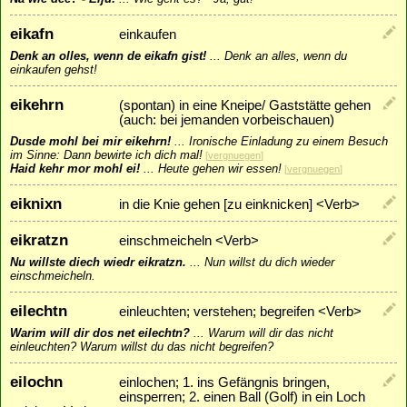
eikafn
einkaufen
Denk an olles, wenn de eikafn gist!
...
Denk an alles, wenn du
einkaufen gehst!
eikehrn
(spontan) in eine Kneipe/ Gaststätte gehen
(auch: bei jemanden vorbeischauen)
Dusde mohl bei mir eikehrn!
...
Ironische Einladung zu einem Besuch
im Sinne: Dann bewirte ich dich mal!
[
vergnuegen
]
Haid kehr mor mohl ei!
...
Heute gehen wir essen!
[
vergnuegen
]
eiknixn
in die Knie gehen [zu einknicken] <Verb>
eikratzn
einschmeicheln <Verb>
Nu willste diech wiedr eikratzn.
...
Nun willst du dich wieder
einschmeicheln.
eilechtn
einleuchten; verstehen; begreifen <Verb>
Warim will dir dos net eilechtn?
...
Warum will dir das nicht
einleuchten? Warum willst du das nicht begreifen?
eilochn
einlochen; 1. ins Gefängnis bringen,
einsperren; 2. einen Ball (Golf) in ein Loch