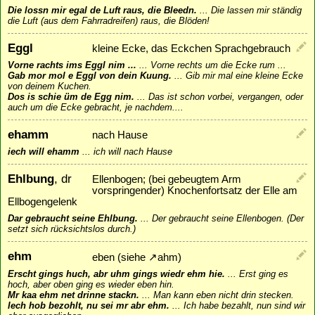
Die lossn mir egal de Luft raus, die Bleedn.
...
Die lassen mir ständig
die Luft (aus dem Fahrradreifen) raus, die Blöden!
Eggl
kleine Ecke, das Eckchen Sprachgebrauch
Vorne rachts ims Eggl nim ...
...
Vorne rechts um die Ecke rum ...
Gab mor mol e Eggl von dein Kuung.
...
Gib mir mal eine kleine Ecke
von deinem Kuchen.
Dos is schie üm de Egg nim.
...
Das ist schon vorbei, vergangen, oder
auch um die Ecke gebracht, je nachdem....
ehamm
nach Hause
iech will ehamm
...
ich will nach Hause
Ehlbung
, dr
Ellenbogen; (bei gebeugtem Arm
vorspringender) Knochenfortsatz der Elle am
Ellbogengelenk
Dar gebraucht seine Ehlbung.
...
Der gebraucht seine Ellenbogen. (Der
setzt sich rücksichtslos durch.)
ehm
eben (siehe
↗
ahm
)
Erscht gings huch, abr uhm gings wiedr ehm hie.
...
Erst ging es
hoch, aber oben ging es wieder eben hin.
Mr kaa ehm net drinne stackn.
...
Man kann eben nicht drin stecken.
Iech hob bezohlt, nu sei mr abr ehm.
...
Ich habe bezahlt, nun sind wir