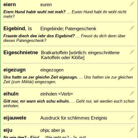
eiern
euren
Eiern Hund habtr wuhl net meh?
...
Euren Hund habt ihr wohl nicht
mehr?
Eigebind
, is
Eingebinde; Patengeschenk
Fraaste diech dee iebr dos Eigebind?
...
Freust du dich denn über
dieses Patengeschenk?
Eigeschnietne
Bratkartoffeln [wörtlich: eingeschnittene
Kartoffeln oder Klöße]
eigezugn
eingezogen
Uns hattn se zer gleichn Zeit eigezugn.
...
Uns hatten sie zur gleichen
Zeit (zum Militär) eingezogen.
eihuln
einholen <Verb>
Gitt nor, mr warn eich schu eihuln.
...
Geht nur, wir werden euch schon
einholen.
eijauwele
Ausdruck für schlimmes Ereignis
eiju
ohja; aber ja
Na wie dee? - Eiju!
...
Wie geht es? - Ja, gut!