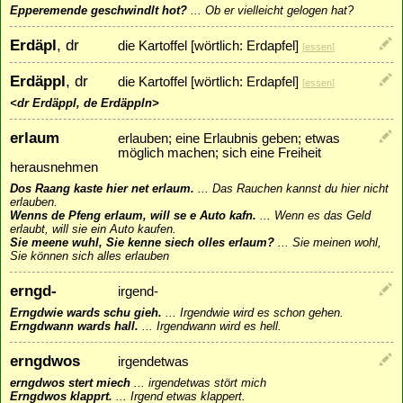
Epperemende geschwindlt hot?
...
Ob er vielleicht gelogen hat?
Erdäpl
, dr
die Kartoffel [wörtlich: Erdapfel]
[
essen
]
Erdäppl
, dr
die Kartoffel [wörtlich: Erdapfel]
[
essen
]
<dr Erdäppl, de Erdäppln>
erlaum
erlauben; eine Erlaubnis geben; etwas
möglich machen; sich eine Freiheit
herausnehmen
Dos Raang kaste hier net erlaum.
...
Das Rauchen kannst du hier nicht
erlauben.
Wenns de Pfeng erlaum, will se e Auto kafn.
...
Wenn es das Geld
erlaubt, will sie ein Auto kaufen.
Sie meene wuhl, Sie kenne siech olles erlaum?
...
Sie meinen wohl,
Sie können sich alles erlauben
erngd-
irgend-
Erngdwie wards schu gieh.
...
Irgendwie wird es schon gehen.
Erngdwann wards hall.
...
Irgendwann wird es hell.
erngdwos
irgendetwas
erngdwos stert miech
...
irgendetwas stört mich
Erngdwos klapprt.
...
Irgend etwas klappert.