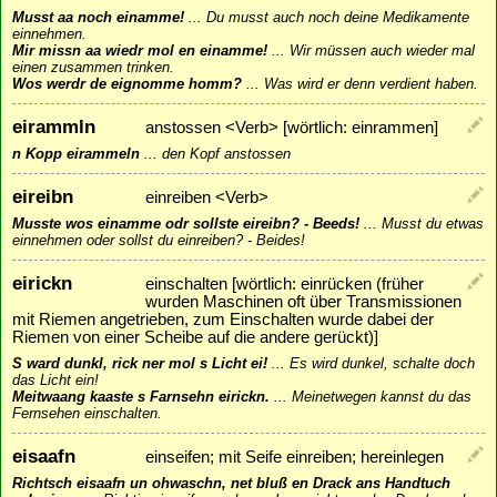
Musst aa noch einamme!
...
Du musst auch noch deine Medikamente
einnehmen.
Mir missn aa wiedr mol en einamme!
...
Wir müssen auch wieder mal
einen zusammen trinken.
Wos werdr de eignomme homm?
...
Was wird er denn verdient haben.
eirammln
anstossen <Verb> [wörtlich: einrammen]
n Kopp eirammeln
...
den Kopf anstossen
eireibn
einreiben <Verb>
Musste wos einamme odr sollste eireibn? - Beeds!
...
Musst du etwas
einnehmen oder sollst du einreiben? - Beides!
eirickn
einschalten [wörtlich: einrücken (früher
wurden Maschinen oft über Transmissionen
mit Riemen angetrieben, zum Einschalten wurde dabei der
Riemen von einer Scheibe auf die andere gerückt)]
S ward dunkl, rick ner mol s Licht ei!
...
Es wird dunkel, schalte doch
das Licht ein!
Meitwaang kaaste s Farnsehn eirickn.
...
Meinetwegen kannst du das
Fernsehen einschalten.
eisaafn
einseifen; mit Seife einreiben; hereinlegen
Richtsch eisaafn un ohwaschn, net bluß en Drack ans Handtuch