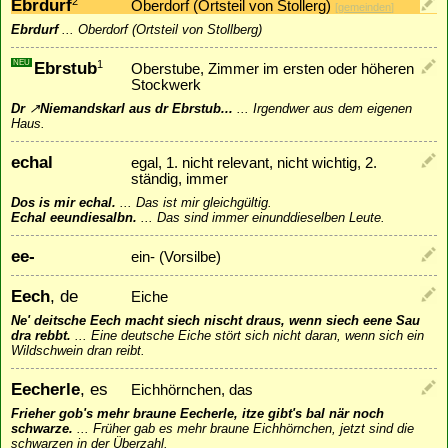
Ebrdurf
2
Oberdorf (Ortsteil von Stollerg)
[
gemeinden
]
Ebrdurf
...
Oberdorf (Ortsteil von Stollberg)
NEU
Ebrstub
1
Oberstube, Zimmer im ersten oder höheren
Stockwerk
Dr
↗
Niemandskarl
aus dr Ebrstub...
...
Irgendwer aus dem eigenen
Haus.
echal
egal, 1. nicht relevant, nicht wichtig, 2.
ständig, immer
Dos is mir echal.
...
Das ist mir gleichgültig.
Echal eeundiesalbn.
...
Das sind immer einunddieselben Leute.
ee-
ein- (Vorsilbe)
Eech
, de
Eiche
Ne' deitsche Eech macht siech nischt draus, wenn siech eene Sau
dra rebbt.
...
Eine deutsche Eiche stört sich nicht daran, wenn sich ein
Wildschwein dran reibt.
Eecherle
, es
Eichhörnchen, das
Frieher gob's mehr braune Eecherle, itze gibt's bal när noch
schwarze.
...
Früher gab es mehr braune Eichhörnchen, jetzt sind die
schwarzen in der Überzahl.