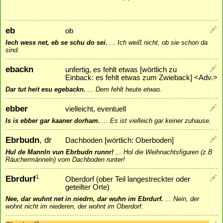
eb
ob
Iech wess net, eb se schu do sei.
...
Ich weiß nicht, ob sie schon da
sind.
ebackn
unfertig, es fehlt etwas [wörtlich zu
Einback: es fehlt etwas zum Zwieback] <Adv.>
Dar tut heit esu egebackn.
...
Dem fehlt heute etwas.
ebber
vielleicht, eventuell
Is is ebber gar kaaner dorham.
...
Es ist vielleich gar keiner zuhause.
Ebrbudn
, dr
Dachboden [wörtlich: Oberboden]
Hul de Mannln vun Ebrbudn runnr!
...
Hol die Weihnachtsfiguren (z.B
Räuchermänneln) vom Dachboden runter!
Ebrdurf
1
Oberdorf (ober Teil langestreckter oder
geteilter Orte)
Nee, dar wuhnt net in niedrn, dar wuhn im Ebrdurf.
...
Nein, der
wohnt nicht im niederen, der wohnt im Oberdorf.