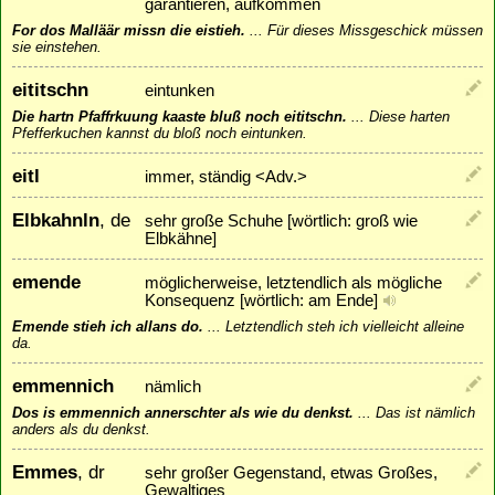
garantieren, aufkommen
For dos Malläär missn die eistieh.
...
Für dieses Missgeschick müssen
sie einstehen.
eititschn
eintunken
Die hartn Pfaffrkuung kaaste bluß noch eititschn.
...
Diese harten
Pfefferkuchen kannst du bloß noch eintunken.
eitl
immer, ständig <Adv.>
Elbkahnln
, de
sehr große Schuhe [wörtlich: groß wie
Elbkähne]
emende
möglicherweise, letztendlich als mögliche
Konsequenz [wörtlich: am Ende]
Emende stieh ich allans do.
...
Letztendlich steh ich vielleicht alleine
da.
emmennich
nämlich
Dos is emmennich annerschter als wie du denkst.
...
Das ist nämlich
anders als du denkst.
Emmes
, dr
sehr großer Gegenstand, etwas Großes,
Gewaltiges