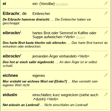
ei
ein- (Vorsilbe)
[
vorsilben
]
Eibrachr
, de
Einbrecher
De Eibrachr hammse drwischt.
...
Die Einbrecher haben sie
geschnappt.
eibrockn
1
hartes Brot oder Semmel in Kaffee oder
Suppe aufweichen <Verb>
[
essen
]
Dos harte Brut kaste titschn odr eibrockn.
...
Das harte Brot kannst du
eintunken oder einbrocken.
eibrockn
2
jemanden Ärger einhandeln <Verb>
Dos hot ar siech salbr eigebrockt.
...
An dem Ärger ist er selbst
schuld.
eichnes
eigenes
Mor vrstieht sei eichnes Wort net (Disko?)
...
Man versteht sein
eigenes Wort nicht.
eidusln
einschlafen; kurz wegnicken (siehe auch
↗
dusln
) <Verb>
Net eidusln an Lenkrod!
...
Nicht einschlafen am Lenkrad!