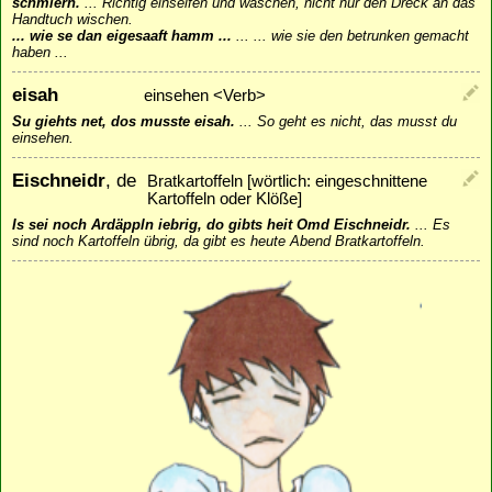
schmiern.
...
Richtig einseifen und waschen, nicht nur den Dreck an das
Handtuch wischen.
... wie se dan eigesaaft hamm ...
...
... wie sie den betrunken gemacht
haben ...
eisah
einsehen <Verb>
Su giehts net, dos musste eisah.
...
So geht es nicht, das musst du
einsehen.
Eischneidr
, de
Bratkartoffeln [wörtlich: eingeschnittene
Kartoffeln oder Klöße]
Is sei noch Ardäppln iebrig, do gibts heit Omd Eischneidr.
...
Es
sind noch Kartoffeln übrig, da gibt es heute Abend Bratkartoffeln.