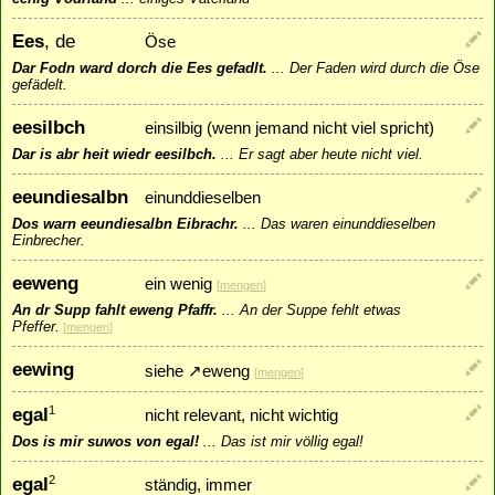
Ees
, de
Öse
Dar Fodn ward dorch die Ees gefadlt.
...
Der Faden wird durch die Öse
gefädelt.
eesilbch
einsilbig (wenn jemand nicht viel spricht)
Dar is abr heit wiedr eesilbch.
...
Er sagt aber heute nicht viel.
eeundiesalbn
einunddieselben
Dos warn eeundiesalbn Eibrachr.
...
Das waren einunddieselben
Einbrecher.
eeweng
ein wenig
[
mengen
]
An dr Supp fahlt eweng Pfaffr.
...
An der Suppe fehlt etwas
Pfeffer.
[
mengen
]
eewing
siehe
↗
eweng
[
mengen
]
egal
1
nicht relevant, nicht wichtig
Dos is mir suwos von egal!
...
Das ist mir völlig egal!
egal
2
ständig, immer