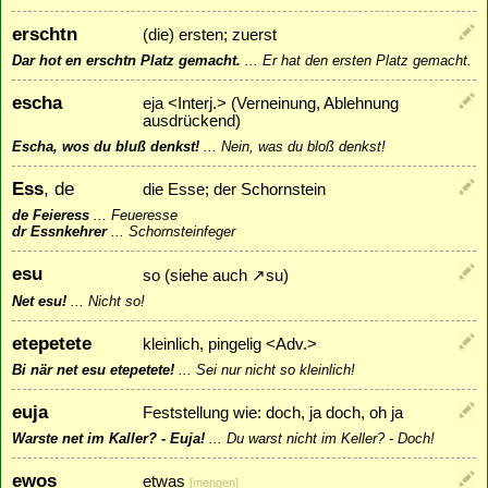
erschtn
(die) ersten; zuerst
Dar hot en erschtn Platz gemacht.
...
Er hat den ersten Platz gemacht.
escha
eja <Interj.> (Verneinung, Ablehnung
ausdrückend)
Escha, wos du bluß denkst!
...
Nein, was du bloß denkst!
Ess
, de
die Esse; der Schornstein
de Feieress
...
Feueresse
dr Essnkehrer
...
Schornsteinfeger
esu
so (siehe auch
↗
su
)
Net esu!
...
Nicht so!
etepetete
kleinlich, pingelig <Adv.>
Bi när net esu etepetete!
...
Sei nur nicht so kleinlich!
euja
Feststellung wie: doch, ja doch, oh ja
Warste net im Kaller? - Euja!
...
Du warst nicht im Keller? - Doch!
ewos
etwas
[
mengen
]