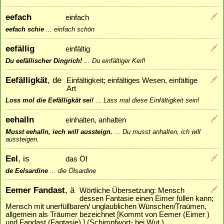
eefach
einfach
eefach schie
...
einfach schön
eefällig
einfältig
Du eefällischer Dingrich!
...
Du einfältiger Kerl!
Eefälligkät
, de
Einfältigkeit; einfältiges Wesen, einfältige
Art
Loss mol die Eefälligkät sei!
...
Lass mal diese Einfältigkeit sein!
eehalln
einhalten, anhalten
Musst eehalln, iech will aussteign.
...
Du musst anhalten, ich will
aussteigen.
Eel
, is
das Öl
de Eelsardine
...
die Ölsardine
Eemer Fandast
, ä
Wörtliche Übersetzung: Mensch
dessen Fantasie einen Eimer füllen kann;
Mensch mit unerfüllbaren/ unglaublichen Wünschen/Traümen,
allgemein als Träumer bezeichnet [Kommt von Eemer (Eimer )
und Fandast (Fantasie) ] (Schimpfwort- bei Wut )