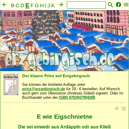
E
B
C
D
F
G
H
I
J
K
L
M
N
O
P
Q
R
S
T
U
V
W
X
Y
Z
A
Mensch
Seele
Geist
Familie
Gemeinschaft
·
·
·
·
·
Nahrung
Natur
Sonstiges
·
·
Dor klaane Prinz auf Erzgebirgisch
Sie können die limitierte Auflage unter
prinz@erzgebirgisch.de
für 19,- € bestellen. Auf Wunsch
auch gern vom Übersetzer (Andreas Göbel) signiert. Oder im
Buchhandel unter der
ISBN 9783947994298
.
E wie Eigschnietne
Die sei enwedr aus Ardäppln odr aus Kließ