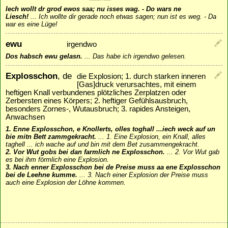
Iech wollt dr grod ewos saa; nu isses wag. - Do wars ne
Liesch!
...
Ich wollte dir gerade noch etwas sagen; nun ist es weg. - Da
war es eine Lüge!
ewu
irgendwo
Dos habsch ewu gelasn.
...
Das habe ich irgendwo gelesen.
Explosschon
, de
die Explosion; 1. durch starken inneren
[Gas]druck verursachtes, mit einem
heftigen Knall verbundenes plötzliches Zerplatzen oder
Zerbersten eines Körpers; 2. heftiger Gefühlsausbruch,
besonders Zornes-, Wutausbruch; 3. rapides Ansteigen,
Anwachsen
1. Enne Explosschon, e Knollerts, olles toghall ...iech weck auf un
bie mitn Bett zammgekracht.
...
1. Eine Explosion, ein Knall, alles
taghell ... ich wache auf und bin mit dem Bet zusammengekracht.
2. Vor Wut gobs bei dan farmlich ne Explosschon.
...
2. Vor Wut gab
es bei ihm förmlich eine Explosion.
3. Nach enner Explosschon bei de Preise muss aa ene Explosschon
bei de Leehne kumme.
...
3. Nach einer Explosion der Preise muss
auch eine Explosion der Löhne kommen.