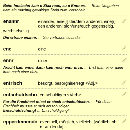
Beim Imstachn kam e Staa raus, su e Emmes.
...
Beim Umgraben
kam ein mächtig gewaltiger Stein zum Vorschein.
enannr
einander; eine[r] der/dem anderen, eine[r]
den anderen; sich/uns/euch gegenseitig,
wechselseitig
Die vrtraue enannr.
...
Sie vertrauen einander.
ene
eine
ennr
einer
Arscht kam enne, dann kam noch ennr drzu.
...
Erst kam eine, dann
kam noch einer dazu.
entrisch
besorgt, besorgniserregt <Adj.>
entschuldschn
entschuldigen <Verb>
For die Frechheet misst er siech entschuldschn.
...
Für diese
Frechheit müsste er sich entschuldigen.
Entschuldschung!
...
Entschuldigung!
epperdemende
eventuell, möglich, vielleicht [wörtlich: ob
er am Ende]