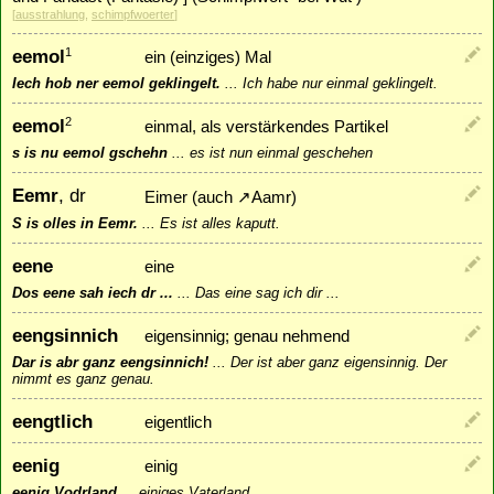
[
ausstrahlung
,
schimpfwoerter
]
eemol
1
ein (einziges) Mal
Iech hob ner eemol geklingelt.
...
Ich habe nur einmal geklingelt.
eemol
2
einmal, als verstärkendes Partikel
s is nu eemol gschehn
...
es ist nun einmal geschehen
Eemr
, dr
Eimer (auch
↗
Aamr
)
S is olles in Eemr.
...
Es ist alles kaputt.
eene
eine
Dos eene sah iech dr ...
...
Das eine sag ich dir ...
eengsinnich
eigensinnig; genau nehmend
Dar is abr ganz eengsinnich!
...
Der ist aber ganz eigensinnig. Der
nimmt es ganz genau.
eengtlich
eigentlich
eenig
einig
eenig Vodrland
...
einiges Vaterland