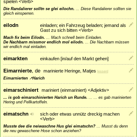
spielen <Verb>
Die Randalierer solltn se glei eilochn.
...
Diese Randalierer sollten sie
gleich einsperren.
eilodn
einladen; ein Fahrzeug beladen; jemand als
Gast zu sich bitten <Verb>
Mach fix beim Eilodn.
...
Mach schnell beim Einladen.
De Nachbarn missmor endlich mol eilodn.
...
Die Nachbarn müssen
wir endlich mal einladen.
eimarkten
einkaufen [in/auf den Markt gehen]
Eimarnierte
, de
marinierte Heringe, Matjes
[
essen
]
Eimarnierten
↗
Harich
eimarschiniert
mariniert (einmariniert) <Adjektiv>
... is gob eimarschinierten Harich un Runde.
...
... es gab marinierten
Hering und Pellkartoffeln.
eimatschn
sich oder etwas unnütz dreckig machen
<Verb>
Musste dee die neiwaschne Hus glei eimatschn?
...
Musst du denn
die neu gewaschene Hose schon anziehen?