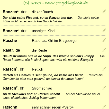
Ranzen
, dor
1
dicker Bauch
Dar sieht seine Fiss net, su en Ranzen hot dar.
...
Der sieht seine
Füße nicht, so einen dicken Bauch hat der.
Ranzen
, dor
2
unartiges Kind
Rasche
Raschau, Ort im Erzgebirge
Rastr
, de
die Reste
Die Rastr kumm olle in de Supp, das ward e schienr Eintopp.
...
Die
Reste kommen alle in die Suppe, das wird ein schöner Eintopf.s
Ratsch
, dr
1
Rettich
Ratsch als Gemies is sehr gsund, do kaste wos hern!
...
Rettich als
Gemüse ist aber sehr gesund, da kannst du etwas hören!
Ratsch
, dr
2
Stromschlag
An dr Steckdus hotr en Ratsch kriecht.
...
An der Steckdose hat er
einen elektrischen Schlag bekommen.
ratschn
sehr schnell reden <Verb>