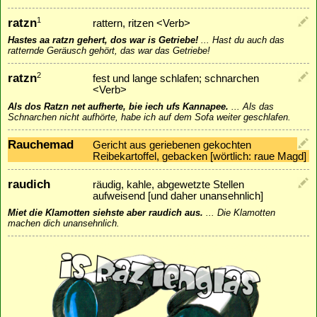
ratzn
1
rattern, ritzen <Verb>
Hastes aa ratzn gehert, dos war is Getriebe!
...
Hast du auch das
ratternde Geräusch gehört, das war das Getriebe!
ratzn
2
fest und lange schlafen; schnarchen
<Verb>
Als dos Ratzn net aufherte, bie iech ufs Kannapee.
...
Als das
Schnarchen nicht aufhörte, habe ich auf dem Sofa weiter geschlafen.
Rauchemad
Gericht aus geriebenen gekochten
Reibekartoffel, gebacken [wörtlich: raue Magd]
raudich
räudig, kahle, abgewetzte Stellen
aufweisend [und daher unansehnlich]
Miet die Klamotten siehste aber raudich aus.
...
Die Klamotten
machen dich unansehnlich.