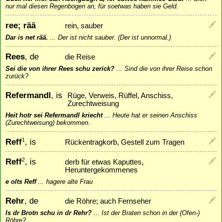
nur mal diesen Regenbogen an, für soetwas haben sie Geld.
ree; rää
rein, sauber
Dar is net rää.
...
Der ist nicht sauber. (Der ist unnormal.)
Rees
, de
die Reise
Sei die von ihrer Rees schu zerick?
...
Sind die von ihrer Reise schon
zurück?
Refermandl
, is
Rüge, Verweis, Rüffel, Anschiss,
Zurechtweisung
Heit hotr sei Refermandl kriecht
...
Heute hat er seinen Anschiss
(Zurechtweisung) bekommen.
Reff
, is
1
Rückentragkorb, Gestell zum Tragen
Reff
, is
2
derb für etwas Kaputtes,
Heruntergekommenes
e olts Reff
...
hagere alte Frau
Rehr
, de
die Röhre; auch Fernseher
Is dr Brotn schu in dr Rehr?
...
Ist der Braten schon in der (Ofen-)
Röhre?