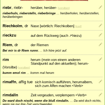
riebr
, riebr-
herüber, herüber-
[
vorsilben
]
rieberhuln, rieberstelln, rieberbringe
...
herüberholen, herüberstellen,
herüberbringen
Riechkolm
, dr
Nase [wörtlich: Riechkolben]
[
kopf
]
rieckzu
auf dem Rückweg (auch
↗
hiezu
)
Riem
, dr
der Riemen
Bei mir is dr Riem runnr.
...
Ich höre jetzt auf.
rim
herum (mein von einem anderen
Standpunkt auf den aktuellen); herum-
(Vorsilbe)
[
vorsilben
]
kumm emol rim
...
komm mal herum
rimaffn
, affig tue
sich komisch aufführen, herumalbern,
sich zum Affen machen <Verb>
rimdalln
Zeit vergeuden, verplempern <Verb>
Do ward doch nischt, wenn die bluß rimdalln.
...
Da wird doch nichts,
wenn sie nur ihre Zeit verschwenden.