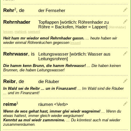
Rehr
, de
2
der Fernseher
Rehrnhader
Topflappen [wörtlich: Röhrenhader zu
Röhre = Backofen, Hader = Lappen]
{Rērnhādǝr}
[
essen
,
mahlzeit
,
speisen
]
Heit ham mr wiedor emol Rehrnhader gassn.
...
heute haben wir
wieder einmal Röhrenkuchen gegessen
[
essen
]
Rehrwassr
, is
Leitungswasser [wörtlich: Wasser aus
Leitungsrohren]
Die hamm kenn Brunn, die hamm Rehrwassr!
...
Die haben keinen
Brunnen, die haben Leitungswasser!
Reibr
, de
die Räuber
In Wald sei de Reibr ... un in Finanzamt!
...
Im Wald sind die Räuber
... und im Finanzamt!
reime
1
räumen <Verb>
Wenn de wos gehat hast, immer glei wiedr wagreime!
...
Wenn du
etwas hattest, immer gleich wieder wegräumen!
Kenntst aa mol wiedr zammreime.
...
Du könntest auch mal wieder
zusammenräumen.