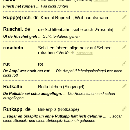
Fliech net runner!
...
Fall nicht runter!
Rupp(e)rich
, dr
Knecht Ruprecht, Weihnachtsmann
Ruschel
, de
die Schlittenbahn [siehe auch
↗
ruschln
]
Uf de Ruschel gieh
...
Schlittenfahren gehen
ruscheln
Schlitten fahren; allgemein: auf Schnee
rutschen <Verb>
[
zeitwoerter
]
rut
rot
De Ampl war noch net rut!
...
Die Ampel (Lichtsignalanlage) war noch
nicht rot!
Rutkalle
Rotkehlchen (Singvogel)
De Rutkalle sei schu ausgeflugn.
...
Die Rotkehlchen sind schon
ausgeflogen.
Rutkapp
, de
Birkenpilz (Rotkappe)
...sugar en Staapilz un enne Rutkapp hatt iech gefunne
...
... sogar
einen Steinpilz und einen Birkenpilz hatte ich gefunden