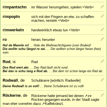
rimpantschn
im Wasser herumgehen, spielen <Verb>
rimpopln
sich mit den Fingern an etw. zu schaffen
machen, nesteln <Verb>
rimwerkeln
handwerklich etwas tun <Verb>
ro
heran; herunter
Hul de Mannle ro!
...
Hole die Weihnachtsfiguren (vom Boden)!
Die wolltn schu längst ro sei.
...
Die wollten schon längst heran (hier)
sein.
Rod
, is
Rad
Dos Rod eiert abr.
...
Das Rad läuft nicht rund.
Bei dan is schu lang e Rod ab.
...
Bei dem ist schon lange ein Rad ab.
Rodwall
, de
Schubkarre [wörtlich: Radwelle]
Deine Rodwall is ze voll!
...
Deine Schubkarre ist zu voll!
Röckerne
, de
Röckerne hatte jemand bei denen
↗
ze
Rocken
gegangen wurde, in der Stadt sagte
man eher vornehm dazu
↗
Kaffekränzl
.