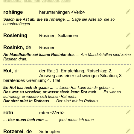
[
freundschaft
,
brauchtum
,
vergnuegen
,
essen
]
rohänge
herunterhängen <Verb>
Saach die Äst ab, die su rohänge.
...
Säge die Äste ab, die so
herunterhängen.
Rosiening
Rosinen, Sultaninen
Rosinkn
, de
Rosinen
An Mandlstolln sei kaane Rosinkn dra.
...
Am Mandelstollen sind keine
Rosinen dran.
Rot
, dr
der Rat; 1. Empfehlung, Ratschlag; 2.
Ausweg aus einer schwierigen Situation; 3.
beratendes Gremium; 4. Titel
En Rot kaa iech dr gaam ...
...
Einen Rat kann ich dir geben ...
Dos war su vrzwickt, ar wusst siech kenn Rot meh.
...
Es war so
schwierig, er wusste sich keinen Rat mehr.
Dar sitzt miet in Rothaus.
...
Der sitzt mit im Rathaus.
rotn
raten <Verb>
... itze muss iech rotn ...
...
... jetzt muss ich raten ...
Rotzerei
, de
Schnupfen