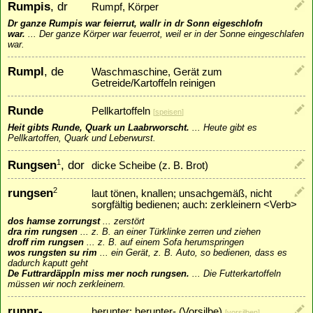
Rumpis
, dr
Rumpf, Körper
Dr ganze Rumpis war feierrut, wallr in dr Sonn eigeschlofn
war.
...
Der ganze Körper war feuerrot, weil er in der Sonne eingeschlafen
war.
Rumpl
, de
Waschmaschine, Gerät zum
Getreide/Kartoffeln reinigen
Runde
Pellkartoffeln
[
speisen
]
Heit gibts Runde, Quark un Laabrworscht.
...
Heute gibt es
Pellkartoffen, Quark und Leberwurst.
Rungsen
, dor
1
dicke Scheibe (z. B. Brot)
rungsen
2
laut tönen, knallen; unsachgemäß, nicht
sorgfältig bedienen; auch: zerkleinern <Verb>
dos hamse zorrungst
...
zerstört
dra rim rungsen
...
z. B. an einer Türklinke zerren und ziehen
droff rim rungsen
...
z. B. auf einem Sofa herumspringen
wos rungsten su rim
...
ein Gerät, z. B. Auto, so bedienen, dass es
dadurch kaputt geht
De Futtrardäppln miss mer noch rungsen.
...
Die Futterkartoffeln
müssen wir noch zerkleinern.
runnr-
herunter; herunter- (Vorsilbe)
[
vorsilben
]