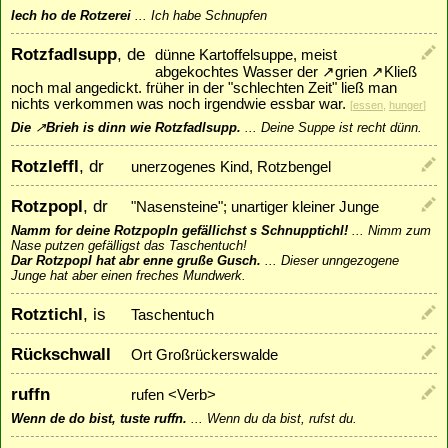
Iech ho de Rotzerei
...
Ich habe Schnupfen
Rotzfadlsupp
, de
dünne Kartoffelsuppe, meist
abgekochtes Wasser der
↗
grien
↗
Kließ
noch mal angedickt. früher in der "schlechten Zeit" ließ man
nichts verkommen was noch irgendwie essbar war.
[
essen
,
hunger
]
Die
↗
Brieh
is dinn wie Rotzfadlsupp.
...
Deine Suppe ist recht dünn.
Rotzleffl
, dr
unerzogenes Kind, Rotzbengel
Rotzpopl
, dr
"Nasensteine"; unartiger kleiner Junge
Namm for deine Rotzpopln gefällichst s Schnupptichl!
...
Nimm zum
Nase putzen gefälligst das Taschentuch!
Dar Rotzpopl hat abr enne gruße Gusch.
...
Dieser unngezogene
Junge hat aber einen freches Mundwerk.
Rotztichl
, is
Taschentuch
Rückschwall
Ort Großrückerswalde
ruffn
rufen <Verb>
Wenn de do bist, tuste ruffn.
...
Wenn du da bist, rufst du.