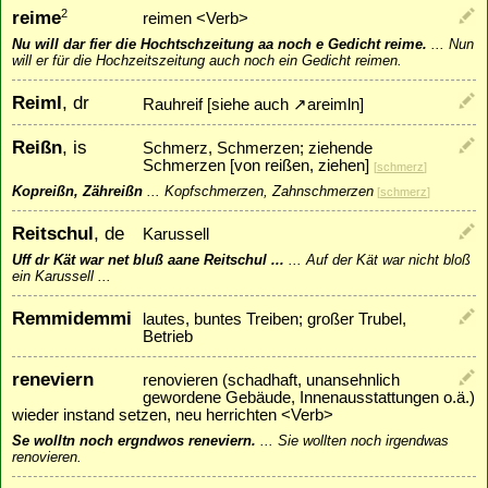
reime
2
reimen <Verb>
Nu will dar fier die Hochtschzeitung aa noch e Gedicht reime.
...
Nun
will er für die Hochzeitszeitung auch noch ein Gedicht reimen.
Reiml
, dr
Rauhreif [siehe auch
↗
areimln
]
Reißn
, is
Schmerz, Schmerzen; ziehende
Schmerzen [von reißen, ziehen]
[
schmerz
]
Kopreißn, Zähreißn
...
Kopfschmerzen, Zahnschmerzen
[
schmerz
]
Reitschul
, de
Karussell
Uff dr Kät war net bluß aane Reitschul ...
...
Auf der Kät war nicht bloß
ein Karussell ...
Remmidemmi
lautes, buntes Treiben; großer Trubel,
Betrieb
reneviern
renovieren (schadhaft, unansehnlich
gewordene Gebäude, Innenausstattungen o.ä.)
wieder instand setzen, neu herrichten <Verb>
Se wolltn noch ergndwos reneviern.
...
Sie wollten noch irgendwas
renovieren.