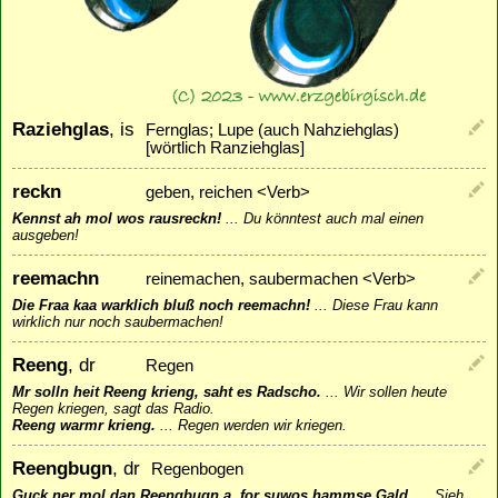
Raziehglas
, is
Fernglas; Lupe (auch Nahziehglas)
[wörtlich Ranziehglas]
reckn
geben, reichen <Verb>
Kennst ah mol wos rausreckn!
...
Du könntest auch mal einen
ausgeben!
reemachn
reinemachen, saubermachen <Verb>
Die Fraa kaa warklich bluß noch reemachn!
...
Diese Frau kann
wirklich nur noch saubermachen!
Reeng
, dr
Regen
Mr solln heit Reeng krieng, saht es Radscho.
...
Wir sollen heute
Regen kriegen, sagt das Radio.
Reeng warmr krieng.
...
Regen werden wir kriegen.
Reengbugn
, dr
Regenbogen
Guck ner mol dan Reengbugn a, for suwos hammse Gald.
...
Sieh