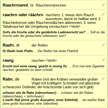
Raachrmannl
, is
Räuchermännchen
raachrn oder räächrn
räuchern; 1. etwas dem Rauch
aussetzen, damit es haltbar wird; 2.
Räucherkerzen oder Räucherstäbchen abbrennen; 3. wenn
Tabakraucher die Umgebung verräuchern <Verb>
Solls die frische oder die geräächrte Laabrworscht sei?
...
Soll es die
frische oder die geräucherte Leberwurst sein?
Raafn
, dr
der Reifen
Dr Raafn hotn Plattn
...
Der Reifen hat einen Plattfuß
raang
rauchen <Verb>
Erscht mol enne raang, gearbt is noong fix.
...
Erst mal eine Zigarette
rauchen, gearbeitet ist dann schnell.
Rabn
, de
Raben (mit den Krähen verwandter großer
Vogel mit kräftigem Schnabel und glänzend
schwarzem Gefieder, der krächzende Laute von sich gibt)
schwarz wie de Rabn (rabnschwarz)
...
schwarz wie die Raben
(rabenschwarz = tiefschwarz)
e weißr Rab (enne gruße Ausnahm, enne Seltnhät)
...
ein weißer Rabe
(eine große Ausnahme, eine Seltenheit)