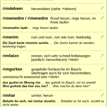
rimdebsen
herumtoben (siehe
↗
tebsen
)
rimemedim / rimenedim
Rund herum, rings herum, im
Kreis laufen
rimemedim laafn
...
rings herum laufen
rimenim
rum und num, rum wie num, beidseitig
Die Gack kaste rimenim aziehe.
...
Die Jacke kannst du wenden,
beidseitig tragen.
rimfatzn
rennen, sich sehr schnell fortbewegen
[wörtlich: herumfetzen] <Verb>
rimgurksn
gurgelnde Geräusche im Bauch;
übertragen auch für sich herumtreiben,
unerwünscht anwesend sein <Verb>
dos gurkst im Moong rim
...
das gurkelt im Bauch; mir ist unwohl
Wos gurkste dee hier esu rim?
...
Was machst du denn hier?
rimhar
umher; herum
Behalts for eich, net rimhar drzehln.
...
Behaltet es für euch, erzählt es
nicht weiter.