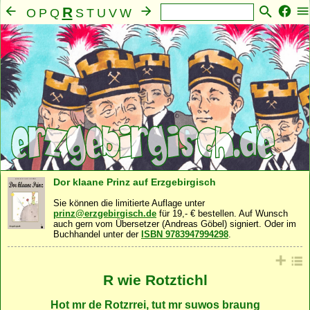
R
O
P
Q
S
T
U
V
W
X
Y
Z
A
B
C
D
E
F
G
H
I
J
K
L
M
N
Mensch
Seele
Geist
Familie
Gemeinschaft
·
·
·
·
·
Nahrung
Natur
Sonstiges
·
·
Dor klaane Prinz auf Erzgebirgisch
Sie können die limitierte Auflage unter
prinz@erzgebirgisch.de
für 19,- € bestellen. Auf Wunsch
auch gern vom Übersetzer (Andreas Göbel) signiert. Oder im
Buchhandel unter der
ISBN 9783947994298
.
R wie Rotztichl
Hot mr de Rotzrrei, tut mr suwos braung