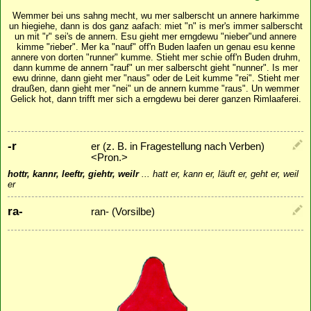
Wemmer bei uns sahng mecht, wu mer salberscht un annere harkimme
un hiegiehe, dann is dos ganz aafach: miet "n" is mer's immer salberscht
un mit "r" sei's de annern. Esu gieht mer erngdewu "nieber"und annere
kimme "rieber". Mer ka "nauf" off'n Buden laafen un genau esu kenne
annere von dorten "runner" kumme. Stieht mer schie off'n Buden druhm,
dann kumme de annern "rauf" un mer salberscht gieht "nunner". Is mer
ewu drinne, dann gieht mer "naus" oder de Leit kumme "rei". Stieht mer
draußen, dann gieht mer "nei" un de annern kumme "raus". Un wemmer
Gelick hot, dann trifft mer sich a erngdewu bei derer ganzen Rimlaaferei.
-r
er (z. B. in Fragestellung nach Verben)
<Pron.>
hottr, kannr, leeftr, giehtr, weilr
...
hatt er, kann er, läuft er, geht er, weil
er
ra-
ran- (Vorsilbe)