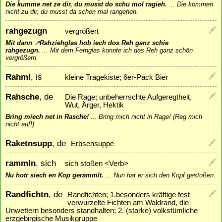
Die kumme net ze dir, du musst do schu mol ragieh.
...
Die kommen
nicht zu dir, du musst da schon mal rangehen.
rahgezugn
vergrößert
Mit dann
↗
Rahziehglas
hob iech dos Reh ganz schie
rahgezugn.
...
Mit dem Fernglas konnte ich das Reh ganz schön
vergrößern.
Rahml
, is
kleine Tragekiste; 6er-Pack Bier
Rahsche
, de
Die Rage; unbeherrschte Aufgeregtheit,
Wut, Ärger, Hektik
Bring miech net in Rasche!
...
Bring mich nicht in Rage! (Reg mich
nicht auf!)
Raketnsupp
, de
Erbsensuppe
rammln
, sich
sich stoßen <Verb>
Nu hotr siech en Kop gerammlt.
...
Nun hat er sich den Kopf gestoßen.
Randfichtn
, de
Randfichten; 1.besonders kräftige fest
verwurzelte Fichten am Waldrand, die
Unwettern besonders standhalten; 2. (starke) volkstümliche
erzgebirgische Musikgruppe