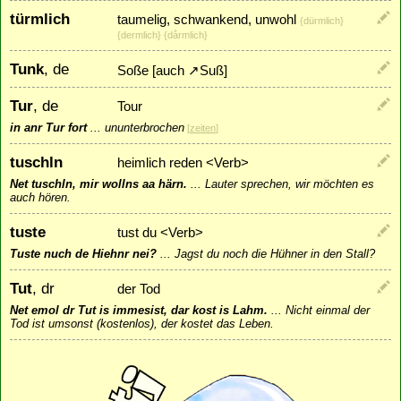
türmlich
taumelig, schwankend, unwohl
{dürmlich}
{dermlich} {dårmlich}
Tunk
, de
Soße [auch
↗
Suß
]
Tur
, de
Tour
in anr Tur fort
...
ununterbrochen
[
zeiten
]
tuschln
heimlich reden <Verb>
Net tuschln, mir wollns aa härn.
...
Lauter sprechen, wir möchten es
auch hören.
tuste
tust du <Verb>
Tuste nuch de Hiehnr nei?
...
Jagst du noch die Hühner in den Stall?
Tut
, dr
der Tod
Net emol dr Tut is immesist, dar kost is Lahm.
...
Nicht einmal der
Tod ist umsonst (kostenlos), der kostet das Leben.