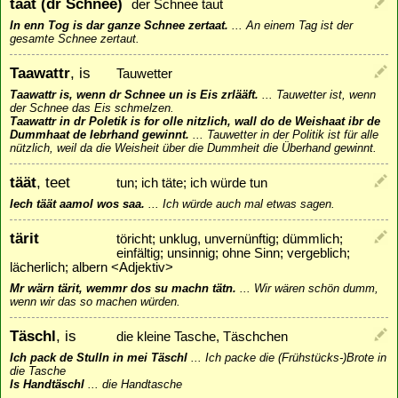
taat (dr Schnee)
der Schnee taut
In enn Tog is dar ganze Schnee zertaat.
...
An einem Tag ist der
gesamte Schnee zertaut.
Taawattr
, is
Tauwetter
Taawattr is, wenn dr Schnee un is Eis zrlääft.
...
Tauwetter ist, wenn
der Schnee das Eis schmelzen.
Taawattr in dr Poletik is for olle nitzlich, wall do de Weishaat ibr de
Dummhaat de Iebrhand gewinnt.
...
Tauwetter in der Politik ist für alle
nützlich, weil da die Weisheit über die Dummheit die Überhand gewinnt.
täät
, teet
tun; ich täte; ich würde tun
Iech täät aamol wos saa.
...
Ich würde auch mal etwas sagen.
tärit
töricht; unklug, unvernünftig; dümmlich;
einfältig; unsinnig; ohne Sinn; vergeblich;
lächerlich; albern <Adjektiv>
Mr wärn tärit, wemmr dos su machn tätn.
...
Wir wären schön dumm,
wenn wir das so machen würden.
Täschl
, is
die kleine Tasche, Täschchen
Ich pack de Stulln in mei Täschl
...
Ich packe die (Frühstücks-)Brote in
die Tasche
Is Handtäschl
...
die Handtasche