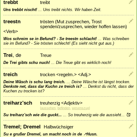
trebbt
treibt
Uns trebbt nischt!
...
Uns treibt nichts. Wir haben Zeit.
treestn
trösten (Mut zusprechen, Trost
spenden/zusprechen, wieder hoffen lassen)
<Verb>
Wos schreim se in Befund? - Se treestn schlacht!
...
Was schreiben
sie im Befund? - Sie trösten schlecht! (Es sieht nicht gut aus.)
Trei
, de
Treue
De Trei gibts schu nuch!
...
Die Treue gibt es wirklich noch!
treich
trocken <regelm.> <Adj.>
Deine Wäsch is schu lang treich.
...
Deine Wäsche ist längst trocken.
Denkste net, dass dar Kuchn ze treich is?
...
Denkst du nicht, dass der
Kuchen zu trocken ist?
treiharz'sch
treuherzig <Adjektiv>
[
aussehen
,
befinden
,
wesenszug
]
Su treiharz'sch wie die guckt...
...
So treuherzig wie die aussieht... 🥰
Tremel; Dremel
Halbwüchsiger
Su e grußer Dremel, un macht noch in de
↗
Husn
.