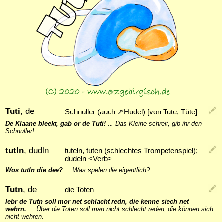
Tuti
, de
Schnuller (auch
↗
Hudel
) [von Tute, Tüte]
De Klaane bleekt, gab or de Tuti!
...
Das Kleine schreit, gib ihr den
Schnuller!
tutln
, dudln
tuteln, tuten (schlechtes Trompetenspiel);
dudeln <Verb>
Wos tutln die dee?
...
Was spelen die eigentlich?
Tutn
, de
die Toten
Iebr de Tutn soll mor net schlacht redn, die kenne siech net
wehrn.
...
Über die Toten soll man nicht schlecht reden, die können sich
nicht wehren.