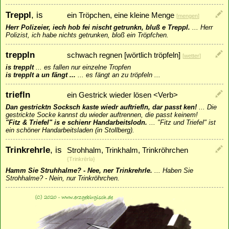
Treppl
, is
ein Tröpchen, eine kleine Menge
[
mengen
]
Herr Polizeier, iech hob fei nischt getrunkn, bluß e Treppl.
...
Herr
Polizist, ich habe nichts getrunken, bloß ein Tröpfchen.
treppln
schwach regnen [wörtlich tröpfeln]
[
wetter
]
is trepplt
...
es fallen nur einzelne Tropfen
is trepplt a un fängt ...
...
es fängt an zu tröpfeln ...
triefln
ein Gestrick wieder lösen <Verb>
Dan gestricktn Socksch kaste wiedr auftriefln, dar passt ken!
...
Die
gestrickte Socke kannst du wieder auftrennen, die passt keinem!
"Fitz & Triefel" is e schienr Handarbeitslodn.
...
"Fitz und Triefel" ist
ein schöner Handarbeitsladen (in Stollberg).
Trinkrehrle
, is
Strohhalm, Trinkhalm, Trinkröhrchen
{Trinkrērlǝ}
Hamm Sie Struhhalme? - Nee, ner Trinkrehrle.
...
Haben Sie
Strohhalme? - Nein, nur Trinkröhrchen.