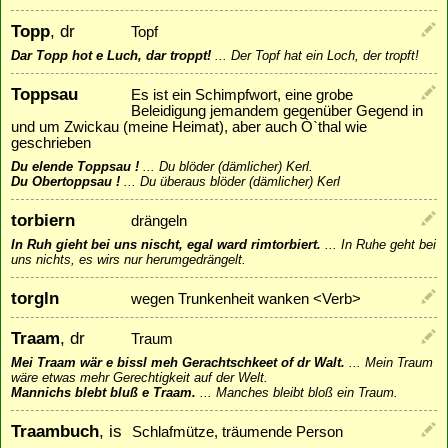
Topp
, dr
Topf
Dar Topp hot e Luch, dar troppt!
...
Der Topf hat ein Loch, der tropft!
Toppsau
Es ist ein Schimpfwort, eine grobe
Beleidigung jemandem gegenüber Gegend in
und um Zwickau (meine Heimat), aber auch Ò`thal wie
geschrieben
Du elende Toppsau !
...
Du blöder (dämlicher) Kerl.
Du Obertoppsau !
...
Du überaus blöder (dämlicher) Kerl
torbiern
drängeln
In Ruh gieht bei uns nischt, egal ward rimtorbiert.
...
In Ruhe geht bei
uns nichts, es wirs nur herumgedrängelt.
torgln
wegen Trunkenheit wanken <Verb>
Traam
, dr
Traum
Mei Traam wär e bissl meh Gerachtschkeet of dr Walt.
...
Mein Traum
wäre etwas mehr Gerechtigkeit auf der Welt.
Mannichs blebt bluß e Traam.
...
Manches bleibt bloß ein Traum.
Traambuch
, is
Schlafmütze, träumende Person