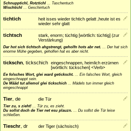
Schnupptichl, Rotztichl
...
Taschentuch
Wischtichl
...
Geschirrtuch
tichtich
heit isses wieder tichtich gelatt ,heute ist es
wieder sehr glatt
tichtsch
stark, enorm; tüchtig [wörtlich: tüchtig] (zur
Verstärkung)
Dar hot sich tichtsch ahgstrengt, geholfn hots abr net.
...
Der hat sich
enorme Mühe gegeben, geholfen hat es aber nicht.
tickschn
, tickschich
eingeschnappen, heimlich erzürnen
[wörtlich: tückschen] <Verb>
Ee folsches Wort, glei ward getickscht.
...
Ein falsches Wort, gleich
eingeschnappt sein.
De Määd tut allemol glei tickschich
...
Mädels tun immer gleich
eingeschnappt
Tier
, de
die Tür
Tier zu, s zieht!
...
Tür zu, es zieht.
Du sollst doch de Tier net esu plauzn.
...
Du sollst die Tür leise
schließen.
Tieschr
, dr
der Tiger (sächsisch)