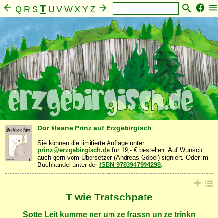
T
Q
R
S
U
V
W
X
Y
Z
A
B
C
D
E
F
G
H
I
J
K
L
M
N
O
P
Mensch
Seele
Geist
Familie
Gemeinschaft
·
·
·
·
·
Nahrung
Natur
Sonstiges
·
·
Dor klaane Prinz auf Erzgebirgisch
Sie können die limitierte Auflage unter
prinz@erzgebirgisch.de
für 19,- € bestellen. Auf Wunsch
auch gern vom Übersetzer (Andreas Göbel) signiert. Oder im
Buchhandel unter der
ISBN 9783947994298
.
T wie Tratschpate
Sotte Leit kumme ner um ze frassn un ze trinkn