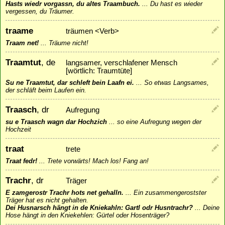
Hasts wiedr vorgassn, du altes Traambuch.
...
Du hast es wieder
vergessen, du Träumer.
traame
träumen <Verb>
Traam net!
...
Träume nicht!
Traamtut
, de
langsamer, verschlafener Mensch
[wörtlich: Traumtüte]
Su ne Traamtut, dar schleft bein Laafn ei.
...
So etwas Langsames,
der schläft beim Laufen ein.
Traasch
, dr
Aufregung
su e Traasch wagn dar Hochzich
...
so eine Aufregung wegen der
Hochzeit
traat
trete
Traat fedr!
...
Trete vorwärts! Mach los! Fang an!
Trachr
, dr
Träger
E zamgerostr Trachr hots net gehalln.
...
Ein zusammengerostster
Träger hat es nicht gehalten.
Dei Husnarsch hängt in de Kniekahln: Gartl odr Husntrachr?
...
Deine
Hose hängt in den Kniekehlen: Gürtel oder Hosenträger?