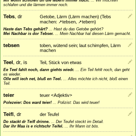
Mir wolln schlofen un die tebern immer nuch.
...
Wir möchten
schlafen und die lärmen immer noch.
Tebs
, dr
Getobe, Lärm (Lärm machen) (Tebs
machen:
↗
tebsen
,
↗
tebern
)
Haste dan Tebs gehärt?
...
Hast du das Getobe gehört?
Mei Nachbar is dor Tebser.
...
Mein Nachbar hat diesen Lärm gemacht.
tebsen
toben, wütend sein; laut schimpfen, Lärm
machen
Teel
, dr, is
Teil, Stück von etwas
Ee Teel fahlt noch, dann giehts wiedr.
...
Ein Teil fehlt noch, dan geht
es wieder.
Olle will iech net, bluß en Teel.
...
Alles möchte ich nicht, bloß einen
Teil.
teier
teuer <Adjektiv>
Polezeier: Dos ward teier!
...
Polizist: Das wird teuer!
Teifl
, dr
der Teufel
Do stackt dr Teifl drinne.
...
Der Teufel steckt im Detail.
Dar ihr Maa is e richtschr Teifel.
...
Ihr Mann ist bös.