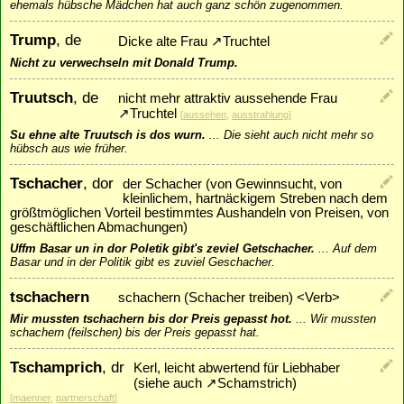
ehemals hübsche Mädchen hat auch ganz schön zugenommen.
Trump
, de
Dicke alte Frau
↗
Truchtel
Nicht zu verwechseln mit Donald Trump.
Truutsch
, de
nicht mehr attraktiv aussehende Frau
↗
Truchtel
[
aussehen
,
ausstrahlung
]
Su ehne alte Truutsch is dos wurn.
...
Die sieht auch nicht mehr so
hübsch aus wie früher.
Tschacher
, dor
der Schacher (von Gewinnsucht, von
kleinlichem, hartnäckigem Streben nach dem
größtmöglichen Vorteil bestimmtes Aushandeln von Preisen, von
geschäftlichen Abmachungen)
Uffm Basar un in dor Poletik gibt's zeviel Getschacher.
...
Auf dem
Basar und in der Politik gibt es zuviel Geschacher.
tschachern
schachern (Schacher treiben) <Verb>
Mir mussten tschachern bis dor Preis gepasst hot.
...
Wir mussten
schachern (feilschen) bis der Preis gepasst hat.
Tschamprich
, dr
Kerl, leicht abwertend für Liebhaber
(siehe auch
↗
Schamstrich
)
[
maenner
,
partnerschaft
]