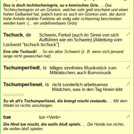
Dos is doch tschitscheriegrie, su e komisches Grie.
...
Das
Tschitscheringrün ist ein Grünton, welcher sehr grell erscheint und einen
hohen Gelbanteil hat, jedoch kann es auch ein Grünton sein, der durch
hohe Anteile dunkler Farbtöne als erdig oder schlammig beschrieben
werden kann. (... ein undefinierbares Grün)
Tschuck
, de
Schwein, Ferkel (auch im Sinne von sich
Aufführen wie ein Schwein) [Ableitung vom
Lockwort "tschuck tschuck"]
Ene olte Tschuck!
...
So ein altes Schwein! (z .B. wenn sich jemand
lange nicht gewaschen hat)
Tschumperliedl
, is
billiges sinnfreies Musikstück zum
Mitklatschen; auch Bumsmusik
Tschumperliesel
, is
nicht sonderlich arbeitsames
Mädchen, was in den Tag hinein lebt
[
ausstrahlung
]
Su eh alt's Tschumperliesel, die brengt nischt zestande.
...
Mit dem
Mädel ist nichts anzufangen.
tue
tun <Verb>
Die Hind tue nischt, die wolln bluß spieln.
...
Die Hunde tun nichts,
die wollen bloß spielen.