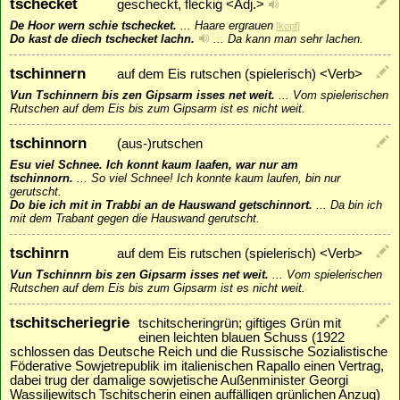
tschecket
gescheckt, fleckig <Adj.>
De Hoor wern schie tschecket.
...
Haare ergrauen
[
kopf
]
Do kast de diech tschecket lachn.
...
Da kann man sehr lachen.
tschinnern
auf dem Eis rutschen (spielerisch) <Verb>
Vun Tschinnern bis zen Gipsarm isses net weit.
...
Vom spielerischen
Rutschen auf dem Eis bis zum Gipsarm ist es nicht weit.
tschinnorn
(aus-)rutschen
Esu viel Schnee. Ich konnt kaum laafen, war nur am
tschinnorn.
...
So viel Schnee! Ich konnte kaum laufen, bin nur
gerutscht.
Do bie ich mit in Trabbi an de Hauswand getschinnort.
...
Da bin ich
mit dem Trabant gegen die Hauswand gerutscht.
tschinrn
auf dem Eis rutschen (spielerisch) <Verb>
Vun Tschinnrn bis zen Gipsarm isses net weit.
...
Vom spielerischen
Rutschen auf dem Eis bis zum Gipsarm ist es nicht weit.
tschitscheriegrie
tschitscheringrün; giftiges Grün mit
einen leichten blauen Schuss (1922
schlossen das Deutsche Reich und die Russische Sozialistische
Föderative Sowjetrepublik im italienischen Rapallo einen Vertrag,
dabei trug der damalige sowjetische Außenminister Georgi
Wassiljewitsch Tschitscherin einen auffälligen grünlichen Anzug)