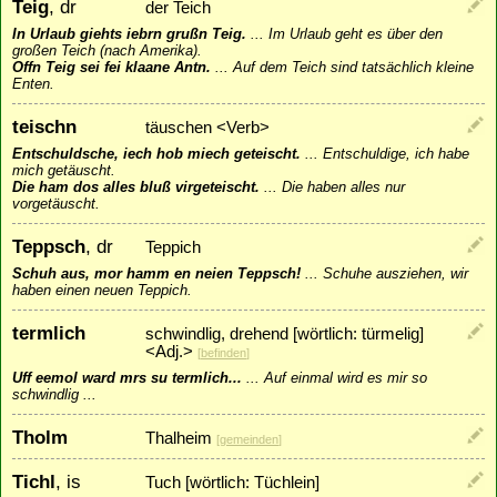
Teig
, dr
der Teich
In Urlaub giehts iebrn grußn Teig.
...
Im Urlaub geht es über den
großen Teich (nach Amerika).
Offn Teig sei fei klaane Antn.
...
Auf dem Teich sind tatsächlich kleine
Enten.
teischn
täuschen <Verb>
Entschuldsche, iech hob miech geteischt.
...
Entschuldige, ich habe
mich getäuscht.
Die ham dos alles bluß virgeteischt.
...
Die haben alles nur
vorgetäuscht.
Teppsch
, dr
Teppich
Schuh aus, mor hamm en neien Teppsch!
...
Schuhe ausziehen, wir
haben einen neuen Teppich.
termlich
schwindlig, drehend [wörtlich: türmelig]
<Adj.>
[
befinden
]
Uff eemol ward mrs su termlich...
...
Auf einmal wird es mir so
schwindlig ...
Tholm
Thalheim
[
gemeinden
]
Tichl
, is
Tuch [wörtlich: Tüchlein]