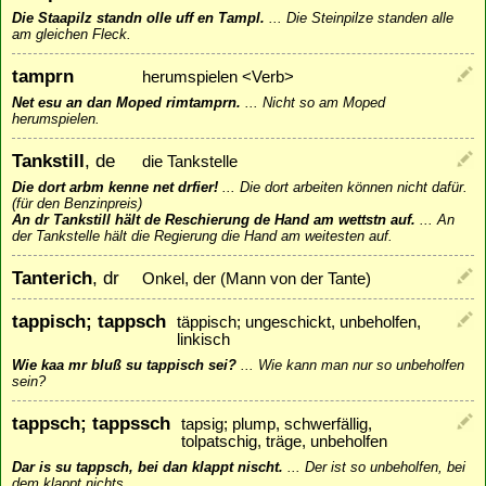
Die Staapilz standn olle uff en Tampl.
...
Die Steinpilze standen alle
am gleichen Fleck.
tamprn
herumspielen <Verb>
Net esu an dan Moped rimtamprn.
...
Nicht so am Moped
herumspielen.
Tankstill
, de
die Tankstelle
Die dort arbm kenne net drfier!
...
Die dort arbeiten können nicht dafür.
(für den Benzinpreis)
An dr Tankstill hält de Reschierung de Hand am wettstn auf.
...
An
der Tankstelle hält die Regierung die Hand am weitesten auf.
Tanterich
, dr
Onkel, der (Mann von der Tante)
tappisch; tappsch
täppisch; ungeschickt, unbeholfen,
linkisch
Wie kaa mr bluß su tappisch sei?
...
Wie kann man nur so unbeholfen
sein?
tappsch; tappssch
tapsig; plump, schwerfällig,
tolpatschig, träge, unbeholfen
Dar is su tappsch, bei dan klappt nischt.
...
Der ist so unbeholfen, bei
dem klappt nichts.