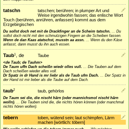
tatschn
tatschen; berühren; in plumper Art und
Weise irgendwohin fassen; das enlische Wort
Touch (berühren, anrühren, anfassen) kommt aus dem
Erzgebirgischen
Du sollst doch net mit de Drackfinger an de Scheim tatschn.
...
Du
sollst doch nicht mit den schmutzigen Fingern an die Scheiben fassen.
Wenn de dan Kaas atatschst, musstn aa assn.
...
Wenn du den Käse
anfasst, dann musst du ihn auch essen.
Taub
, de
1
Taube
<de Taub; de Tauhm>
De Taum uffn Dach scheißn wiedr olles vull.
...
Die Tauben auf dem
Dach scheißen wieder alles voll.
Dr Spatz in dr Hand is mr liebr als de Taub ufm Dach.
...
Der Spatz in
der Hand ist mir lieber als die Taube auf dem Dach.
taub
2
taub, gehörlos
De Taum sei die, die nischt härn (oder mannichsmol nischt härn
wolln).
...
Die Tauben sind die, die nichts hören können (oder manchmal
nichts hören wollen).
tebern
toben, wütend sein; laut schimpfen, Lärm
machen [wörtlich: töbern]