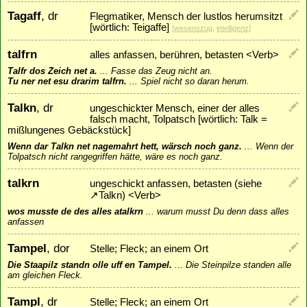
Tagaff
, dr
Flegmatiker, Mensch der lustlos herumsitzt
[wörtlich: Teigaffe]
[
wesenszug
,
intelligenz
]
talfrn
alles anfassen, berühren, betasten <Verb>
Talfr dos Zeich net a.
...
Fasse das Zeug nicht an.
Tu ner net esu drarim talfrn.
...
Spiel nicht so daran herum.
Talkn
, dr
ungeschickter Mensch, einer der alles
falsch macht, Tolpatsch [wörtlich: Talk =
mißlungenes Gebäckstück]
Wenn dar Talkn net nagemahrt hett, wärsch noch ganz.
...
Wenn der
Tolpatsch nicht rangegriffen hätte, wäre es noch ganz.
talkrn
ungeschickt anfassen, betasten (siehe
↗
Talkn
) <Verb>
wos musste de des alles atalkrn
...
warum musst Du denn dass alles
anfassen
Tampel
, dor
Stelle; Fleck; an einem Ort
Die Staapilz standn olle uff en Tampel.
...
Die Steinpilze standen alle
am gleichen Fleck.
Tampl
, dr
Stelle; Fleck; an einem Ort