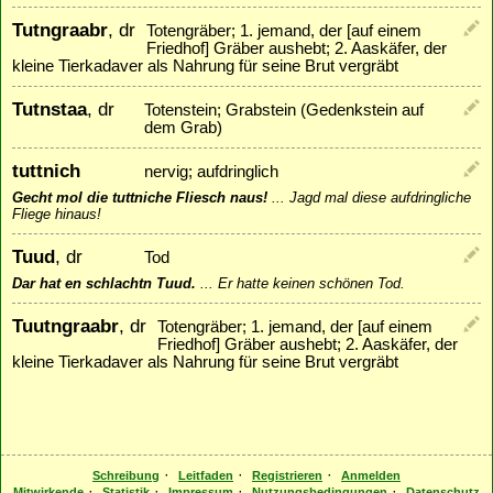
Tutngraabr
, dr
Totengräber; 1. jemand, der [auf einem
Friedhof] Gräber aushebt; 2. Aaskäfer, der
kleine Tierkadaver als Nahrung für seine Brut vergräbt
Tutnstaa
, dr
Totenstein; Grabstein (Gedenkstein auf
dem Grab)
tuttnich
nervig; aufdringlich
Gecht mol die tuttniche Fliesch naus!
...
Jagd mal diese aufdringliche
Fliege hinaus!
Tuud
, dr
Tod
Dar hat en schlachtn Tuud.
...
Er hatte keinen schönen Tod.
Tuutngraabr
, dr
Totengräber; 1. jemand, der [auf einem
Friedhof] Gräber aushebt; 2. Aaskäfer, der
kleine Tierkadaver als Nahrung für seine Brut vergräbt
·
·
·
Schreibung
Leitfaden
Registrieren
Anmelden
·
·
·
·
Mitwirkende
Statistik
Impressum
Nutzungsbedingungen
Datenschutz