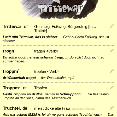
Trittewar
, dr
Gehsteig, Fußweg, Bürgersteig [frz.:
Trottoir]
Laaft uffn Trittewar, dos is sichrer.
...
Geht auf dem Fußweg, das ist
sicherer.
trogn
tragen <Verb>
Du sollst doch net esu schwaar trogn.
...
Du sollst doch nicht so
schwer tragen.
troppm
1
tropfen <Verb>
dr Wasserhah troppt
...
der Wasserhahn tropft
Troppm
, dr
2
Tropfen
Hastn Troppm an dr Nos, namm is Schnupptichl.
...
Du hast einen
Tropfen an der Nase, nimm das Taschentuch.
Truchtel
, de
meist dicke alte Frau
[
aussehen
,
koerper
]
Aus dar schien Määd is fei ah ne ganz schiene Truchtel wurn.
...
Das