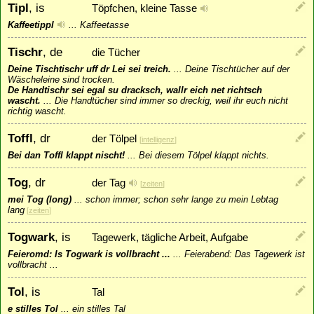
Tipl
, is
Töpfchen, kleine Tasse
Kaffeetippl
...
Kaffeetasse
Tischr
, de
die Tücher
Deine Tischtischr uff dr Lei sei treich.
...
Deine Tischtücher auf der
Wäscheleine sind trocken.
De Handtischr sei egal su dracksch, wallr eich net richtsch
wascht.
...
Die Handtücher sind immer so dreckig, weil ihr euch nicht
richtig wascht.
Toffl
, dr
der Tölpel
[
intelligenz
]
Bei dan Toffl klappt nischt!
...
Bei diesem Tölpel klappt nichts.
Tog
, dr
der Tag
[
zeiten
]
mei Tog (long)
...
schon immer; schon sehr lange zu mein Lebtag
lang
[
zeiten
]
Togwark
, is
Tagewerk, tägliche Arbeit, Aufgabe
Feieromd: Is Togwark is vollbracht ...
...
Feierabend: Das Tagewerk ist
vollbracht ...
Tol
, is
Tal
e stilles Tol
...
ein stilles Tal