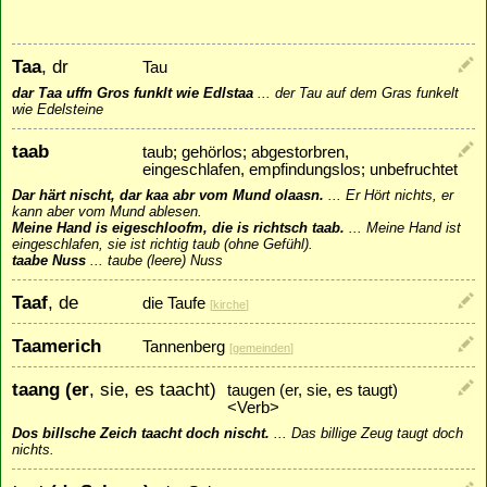
Taa
, dr
Tau
dar Taa uffn Gros funklt wie Edlstaa
...
der Tau auf dem Gras funkelt
wie Edelsteine
taab
taub; gehörlos; abgestorbren,
eingeschlafen, empfindungslos; unbefruchtet
Dar härt nischt, dar kaa abr vom Mund olaasn.
...
Er Hört nichts, er
kann aber vom Mund ablesen.
Meine Hand is eigeschloofm, die is richtsch taab.
...
Meine Hand ist
eingeschlafen, sie ist richtig taub (ohne Gefühl).
taabe Nuss
...
taube (leere) Nuss
Taaf
, de
die Taufe
[
kirche
]
Taamerich
Tannenberg
[
gemeinden
]
taang (er
, sie, es taacht)
taugen (er, sie, es taugt)
<Verb>
Dos billsche Zeich taacht doch nischt.
...
Das billige Zeug taugt doch
nichts.