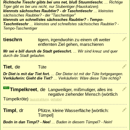
Richtsche Tieschr gibts bei uns net, bluß Stuumtieschr.
...
Richtige
Tiger gibt es bei uns nicht, nur Stubentiger (Hauskatzen).
klennsts sächssches Raubtier? - dr Taschntieschr
...
kleinstes
sächsisches Raubtier? - der "Taschentiger"
klennsts un schnellstes sächssches Raubtier? - Tempo-
Taschntieschr
...
kleinstes und schnellstes sächsisches Raubtier? -
Tempo-Taschentiger
tieschrn
tigern, irgendwohin zu einem oft weiter
entfernten Ziel gehen, marschieren
Mr sei e bill durch de Stadt getieschrt.
...
Wir sind kreuz und quer
durch die Stadt gelaufen.
Tiet
, de
Tüte
Dr Diet is mit dar Tiet fort.
...
Der Dieter ist mit der Tüte fortgegangen.
Verkäuferin: Gieht die Tiet?
...
Verkäuferin: Wäre diese Tüte richtig?
NEU
Timpelkreet
, de
Langweiliger, mißmutiger, alles ins
negative ziehender Mensch (wörtlich
Tümpelkröte)
[
ausstrahlung
,
gehabe
]
Timpl
, dr
Pfütze, kleine Wasserfläche [wörtlich:
Tümpel]
Bodn in dan Timpl? - Nee!
...
Baden in diesem Tümpel? - Nein!