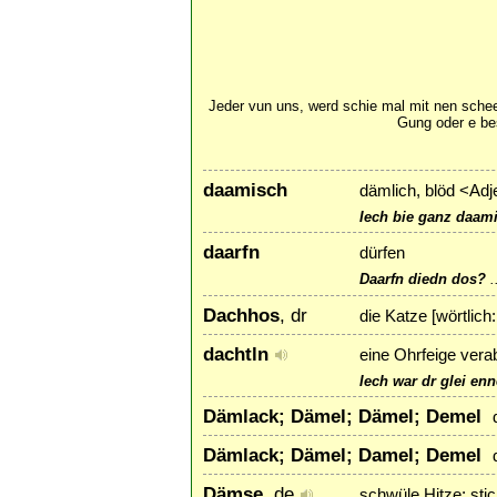
Jeder vun uns, werd schie mal mit nen schee
Gung oder e be
daamisch
dämlich, blöd <Adj
Iech bie ganz daami
daarfn
dürfen
Daarfn diedn dos?
.
Dachhos
, dr
die Katze [wörtlic
dachtln
eine Ohrfeige vera
Iech war dr glei enn
Dämlack; Dämel; Dämel; Demel
Dämlack; Dämel; Damel; Demel
Dämse
, de
schwüle Hitze; stic