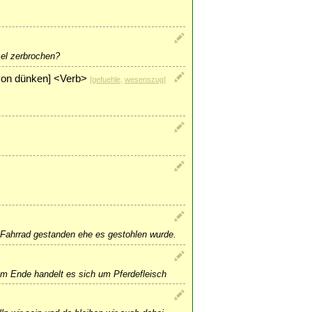
el zerbrochen?
t von dünken] <Verb>
[
gefuehle
,
wesenszug
]
 Fahrrad gestanden ehe es gestohlen wurde.
 am Ende handelt es sich um Pferdefleisch