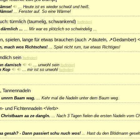
 Dämse!
...
Heute ist es wieder schwül und heiß.
 Dämse!
...
Fenster auf. So eine Wärme!
auch: türmlich (taumelig, schwankend)
[
befinden
]
därmlich ...
...
Mir war es plötzlich so schwindelig ...
en, spielen, lange für etwas brauchen (auch
↗
dauteln
,
↗
Gedamber
) 
n, mach wos Richtsches!
...
Spiel nicht rum, tue etwas Richtiges!
ndlich sein
[
befinden
]
un damisch
...
unwohl sein
[
befinden
]
in Kop
...
mir ist so unwohl
[
befinden
]
-, Tannennadeln
l unnrn Baam wag.
...
Kehr mal die Nadeln unter dem Baum weg.
n- und Fichtennadeln <Verb>
 Christbaam aa ze dangln.
...
Nach 3 Tagen fielen die ersten Nadeln vom C
a gesah? - Dann passiert schu nuch wos!
...
Hast du den Blödmann geseh