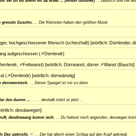
 mr sei un do bleim mr aa drbei ... (Anton Günther)
...
Deutsch und frei wol
 gresstn Guschn.
...
Die Kleinsten haben den größten Mund.
ger, hochgeschossener Mensch (scherzhaft) [wörtlich: Dürrlender, d
 lang aufgeschossen (
↗
Derrlendr
)
Derrlendr
,
↗
Fettwanst
) [wörtlich: Dürrwanst, dürrer
↗
Wanst
(Bauch)]
al (
↗
Derrlendr
) [wörtlich: dürrwänstig]
e derrwenstsch.
...
Dieser Spargel ist mir zu dünn.
dar itze dumm ...
...
... deshalb trotzt er jetzt ...
örtlich: desdawegen]
eruft, desdrwaang kumm iech.
...
Du hattest mich angerufen, deswegen kom
fn Dez gekricht.
...
Der hat gleich einen Schlag auf den Kopf gekriegt.