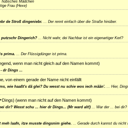
.
hübsches Mädchen
tige Frau (Hexe)
ebr de Stroß dingeniebr.
...
Der rennt einfach über die Straße hinüber.
e putzschr Dingerich?
...
Nicht wahr, dei Nachbar ist ein eigenartiger Kerl?
is prima.
...
Der Flüssigdünger ist prima.
legend, wenn man nicht gleich auf den Namen kommt)
- dr Dings ...
e, von einem gerade der Name nicht einfällt
ms, wie haaßt's dä glei? Du wesst nu schie wos iech mään'.
...
Hier, Ding
↗
Dings
) (wenn man nicht auf den Namen kommt)
i dir? Wesst schu ... hier dr Dings... (Mr ward alt!)
...
War der ... bei dir?
 meh laafn, itze musste dingsnim giehe.
...
Gerade durch kannst du nicht 