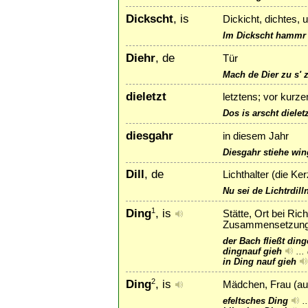
Dickscht
, is
Dickicht, dichtes,
Im Dickscht hammr u
Diehr
, de
Tür
Mach de Dier zu s' z
dieletzt
letztens; vor kurz
Dos is arscht dieletz
diesgahr
in diesem Jahr
Diesgahr stiehe w
Dill
, de
Lichthalter (die Ker
Nu sei de Lichtrdil
Ding
, is
1
Stätte, Ort bei Ric
Zusammensetzunge
der Bach fließt di
dingnauf gieh
...
in Ding nauf gieh
Ding
, is
2
Mädchen, Frau (au
efeltsches Ding
.