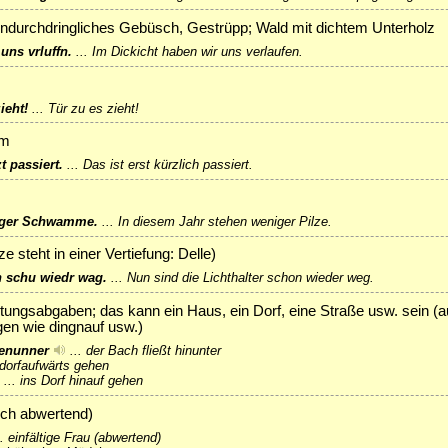
 undurchdringliches Gebüsch, Gestrüpp; Wald mit dichtem Unterholz
ns vrluffn.
...
Im Dickicht haben wir uns verlaufen.
ieht!
...
Tür zu es zieht!
em
t passiert.
...
Das ist erst kürzlich passiert.
inger Schwamme.
...
In diesem Jahr stehen weniger Pilze.
ze steht in einer Vertiefung: Delle)
ln schu wiedr wag.
...
Nun sind die Lichthalter schon wieder weg.
htungsabgaben; das kann ein Haus, ein Dorf, eine Straße usw. sein (a
n wie dingnauf usw.)
ngenunner
...
der Bach fließt hinunter
dorfaufwärts gehen
...
ins Dorf hinauf gehen
ch abwertend)
..
einfältige Frau (abwertend)