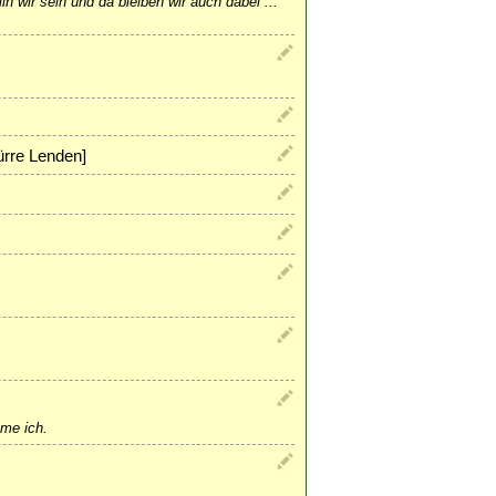
ln wir sein und da bleiben wir auch dabei ...
ürre Lenden]
me ich.