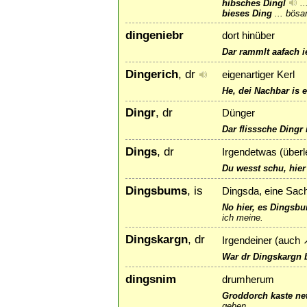
hibsches Dingl
..
bieses Ding
...
bösar
dingeniebr
dort hinüber
Dar rammlt aafach i
Dingerich
, dr
eigenartiger Kerl
He, dei Nachbar is 
Dingr
, dr
Dünger
Dar flisssche Dingr 
Dings
, dr
Irgendetwas (über
Du wesst schu, hier 
Dingsbums
, is
Dingsda, eine Sach
No hier, es Dingsbu
ich meine.
Dingskargn
, dr
Irgendeiner (auch
War dr Dingskargn be
dingsnim
drumherum
Groddorch kaste net
gehen.