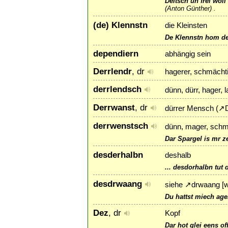
Deitsch un frei woll
(Anton Günther) .
(de) Klennstn
die Kleinsten
De Klennstn hom de
dependiern
abhängig sein
Derrlendr
, dr
hagerer, schmächti
derrlendsch
dünn, dürr, hager,
Derrwanst
, dr
dürrer Mensch (
↗
derrwenstsch
dünn, mager, schm
Dar Spargel is mr z
desderhalbn
deshalb
... desdorhalbn tut 
desdrwaang
siehe
↗
drwaang
[w
Du hattst miech ag
Dez
, dr
Kopf
Dar hot glei eens of