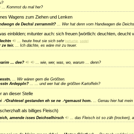
u?
...
Kommst du mal her?
 eines Wagens zum Ziehen und Lenken
ndwogn de Dechsl zerrammlt?
...
Wer hat denn vom Handwagen die Deichs
was einbilden; mitunter auch: sich freuen [wörtlich: deuchten, deuch
 dechtn
...
heute freut sie sich sehr
[
gefuehle
,
seele
]
ze teir.
...
Ich dächte, es wäre mir zu teuer.
warim ... dee?
...
wie, wer, was, wo, warum ... denn?
esstn.
...
Wir wären gern die Größten.
resstn Ardeppln?
...
... und wer hat die größten Kartoffeln?
 an dieser Stelle
ei
↗
Drahtesel
gestanden eh se ne
↗
gemaust
hom.
...
Genau hier hat mein
scherzhaft als billiges Fleisch)
reich, amende isses Deichselhirsch
...
das Fleisch ist so zäh (trocken),