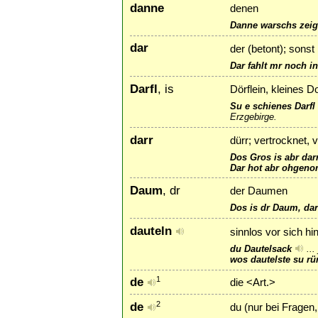
danne
denen
Danne warschs zeig
dar
der (betont); sonst
Dar fahlt mr noch 
Darfl
, is
Dörflein, kleines Do
Su e schienes Darfl
Erzgebirge.
darr
dürr; vertrocknet, 
Dos Gros is abr dar
Dar hot abr ohgenom
Daum
, dr
der Daumen
Dos is dr Daum, dar 
dauteln
sinnlos vor sich h
du Dautelsack
...
wos dautelste su r
de
1
die <Art.>
de
2
du (nur bei Fragen