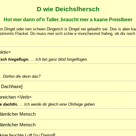
D wie Deichslhersch
Hot mer dann of'n Taller, braucht mer a kaane Preislbeer
n Dingel oder nen scheen Dingerich is Dingel nei gelaafm sei. Dos is aber k
stimmts Flackel. Do muss mer sich schie e monchesmol frahng, ob dis noch a
ektiv>
sch hiegeflugn.
...
Ich bin ganz blöd hingeflogen.
..
Dürfen die denn das?
h: Dachhase]
breichen <Verb>
e dachtln.
...
Ich werde dir gleich eine Ohrfeige geben.
dämlicher Mensch
dämlicher Mensch
kige feuchte Luft [zu Dampf]