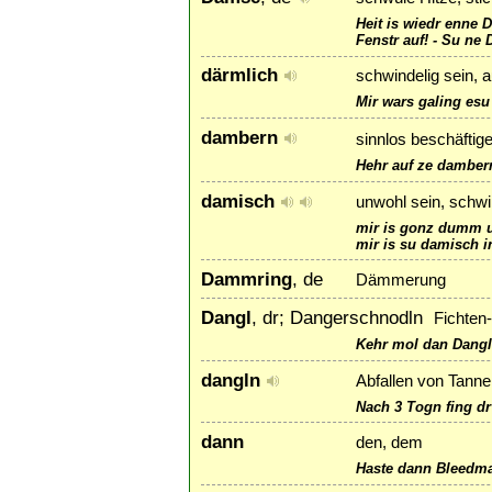
Heit is wiedr enne
Fenstr auf! - Su ne
därmlich
schwindelig sein, 
Mir wars galing esu 
dambern
sinnlos beschäftig
Hehr auf ze damber
damisch
unwohl sein, schwi
mir is gonz dumm 
mir is su damisch 
Dammring
, de
Dämmerung
Dangl
, dr; Dangerschnodln
Fichten
Kehr mol dan Dang
dangln
Abfallen von Tanne
Nach 3 Togn fing dr
dann
den, dem
Haste dann Bleedma