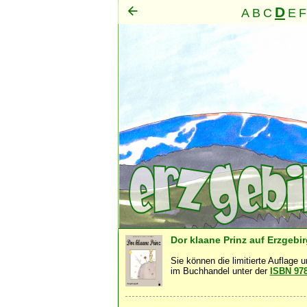
D
A
B
C
E
F
Mensch
·
Dor klaane Prinz auf Erzgebi
Sie können die limitierte Auflage 
im Buchhandel unter der
ISBN 97