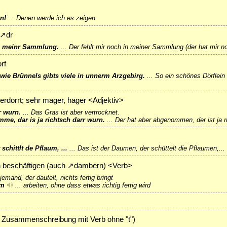
n!
...
Denen werde ich es zeigen.
↗
dr
in meinr Sammlung.
...
Der fehlt mir noch in meiner Sammlung (der hat mir no
rf
 wie Brünnels gibts viele in unnerm Arzgebirg.
...
So ein schönes Dörflein 
verdorrt; sehr mager, hager <Adjektiv>
r wurn.
...
Das Gras ist aber vertrocknet.
me, dar is ja richtsch darr wurn.
...
Der hat aber abgenommen, der ist ja r
schittlt de Pflaum, ...
...
Das ist der Daumen, der schüttelt die Pflaumen,...
in beschäftigen (auch
↗
dambern
) <Verb>
jemand, der dautelt, nichts fertig bringt
üm
...
arbeiten, ohne dass etwas richtig fertig wird
, Zusammenschreibung mit Verb ohne "t")