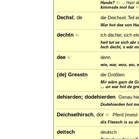
Hasde?
...
Hast d
kimmsde mol har
Dechsl
, de
die Deichsel; Teil
War hot dee von Ha
dechtn
ich dächte; sich et
heit tut se sich abr
Iech decht, s wär mr 
dee
denn
wie, war, wos, wu, 
(de) Gresstn
die Größten
Mir wärn garn de Gr
... un war hot de g
dehierden; dodehierden
Genau hier
Dodehierden hot m
Deichselhirsch
, dor
Pferd (meist 
dis Fleesch is su d
deitsch
deutsch