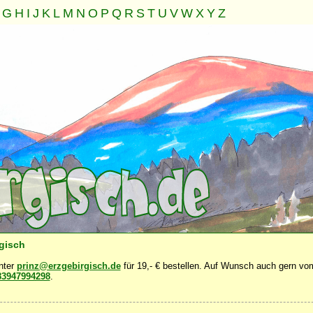
G
H
I
J
K
L
M
N
O
P
Q
R
S
T
U
V
W
X
Y
Z
Seele
Geist
Familie
Gemeinschaft
Nahrung
Natur
·
·
·
·
·
·
rgisch
unter
prinz@erzgebirgisch.de
für 19,- € bestellen. Auf Wunsch auch gern vom
83947994298
.