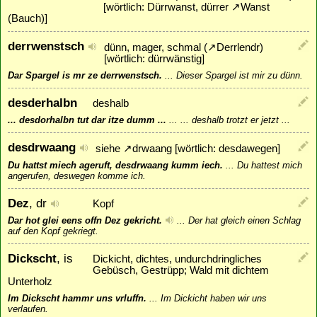
[wörtlich: Dürrwanst, dürrer
↗
Wanst
(Bauch)]
derrwenstsch
dünn, mager, schmal (
↗
Derrlendr
)
[wörtlich: dürrwänstig]
Dar Spargel is mr ze derrwenstsch.
...
Dieser Spargel ist mir zu dünn.
desderhalbn
deshalb
... desdorhalbn tut dar itze dumm ...
...
... deshalb trotzt er jetzt ...
desdrwaang
siehe
↗
drwaang
[wörtlich: desdawegen]
Du hattst miech ageruft, desdrwaang kumm iech.
...
Du hattest mich
angerufen, deswegen komme ich.
Dez
, dr
Kopf
Dar hot glei eens offn Dez gekricht.
...
Der hat gleich einen Schlag
auf den Kopf gekriegt.
Dickscht
, is
Dickicht, dichtes, undurchdringliches
Gebüsch, Gestrüpp; Wald mit dichtem
Unterholz
Im Dickscht hammr uns vrluffn.
...
Im Dickicht haben wir uns
verlaufen.