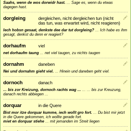
Saahs, wenn de wos dorwidr hast.
...
Sage es, wenn du etwas
dagegen hast.
dorgleing
dergleichen, nicht dergleichen tun (nicht
das tun, was erwartet wird, nicht reagieren)
Iech hobsn gesaat, denkste dee dar tut dorgleing?
...
Ich habe es ihm
gesagt, denkst du denn er reagiert?
dorhaufm
viel
net dorhaufm taung
...
net viel taugen, zu nichts taugen
dornahm
daneben
Nei und dornahm gieht viel.
...
Hinein und daneben geht viel.
dornoch
danach
... bis zor Kreizung, dornoch rachts wag ...
...
... bis zur Kreuzung,
danach rechts abbiegen ...
dorquar
in die Quere
Bist mor itze dorquar kumme, iech wollt gro fort.
...
Du bist mir jetzt
in die Quere gekommen, ich wollte gerade fort.
miet en dorquar stiehe
...
mit jemanden im Streit liegen