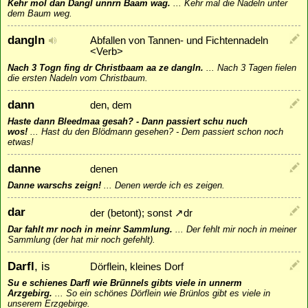
Kehr mol dan Dangl unnrn Baam wag.
...
Kehr mal die Nadeln unter
dem Baum weg.
dangln
Abfallen von Tannen- und Fichtennadeln
<Verb>
Nach 3 Togn fing dr Christbaam aa ze dangln.
...
Nach 3 Tagen fielen
die ersten Nadeln vom Christbaum.
dann
den, dem
Haste dann Bleedmaa gesah? - Dann passiert schu nuch
wos!
...
Hast du den Blödmann gesehen? - Dem passiert schon noch
etwas!
danne
denen
Danne warschs zeign!
...
Denen werde ich es zeigen.
dar
der (betont); sonst
↗
dr
Dar fahlt mr noch in meinr Sammlung.
...
Der fehlt mir noch in meiner
Sammlung (der hat mir noch gefehlt).
Darfl
, is
Dörflein, kleines Dorf
Su e schienes Darfl wie Brünnels gibts viele in unnerm
Arzgebirg.
...
So ein schönes Dörflein wie Brünlos gibt es viele in
unserem Erzgebirge.