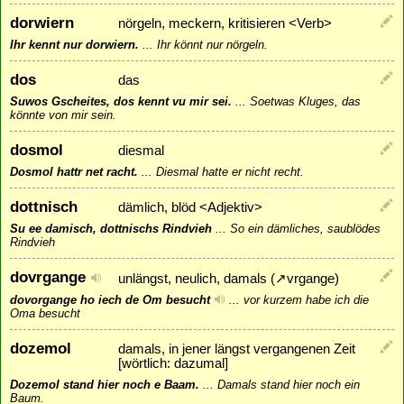
dorwiern
nörgeln, meckern, kritisieren <Verb>
Ihr kennt nur dorwiern.
...
Ihr könnt nur nörgeln.
dos
das
Suwos Gscheites, dos kennt vu mir sei.
...
Soetwas Kluges, das
könnte von mir sein.
dosmol
diesmal
Dosmol hattr net racht.
...
Diesmal hatte er nicht recht.
dottnisch
dämlich, blöd <Adjektiv>
Su ee damisch, dottnischs Rindvieh
...
So ein dämliches, saublödes
Rindvieh
dovrgange
unlängst, neulich, damals (
↗
vrgange
)
dovorgange ho iech de Om besucht
...
vor kurzem habe ich die
Oma besucht
dozemol
damals, in jener längst vergangenen Zeit
[wörtlich: dazumal]
Dozemol stand hier noch e Baam.
...
Damals stand hier noch ein
Baum.