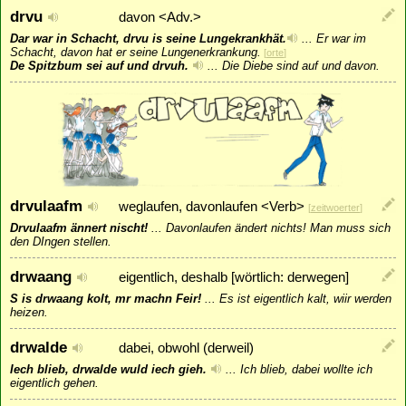
drvu
davon <Adv.>
Dar war in Schacht, drvu is seine Lungekrankhät.
...
Er war im
Schacht, davon hat er seine Lungenerkrankung.
[
orte
]
De Spitzbum sei auf und drvuh.
...
Die Diebe sind auf und davon.
drvulaafm
weglaufen, davonlaufen <Verb>
[
zeitwoerter
]
Drvulaafm ännert nischt!
...
Davonlaufen ändert nichts! Man muss sich
den DIngen stellen.
drwaang
eigentlich, deshalb [wörtlich: derwegen]
S is drwaang kolt, mr machn Feir!
...
Es ist eigentlich kalt, wiir werden
heizen.
drwalde
dabei, obwohl (derweil)
Iech blieb, drwalde wuld iech gieh.
...
Ich blieb, dabei wollte ich
eigentlich gehen.