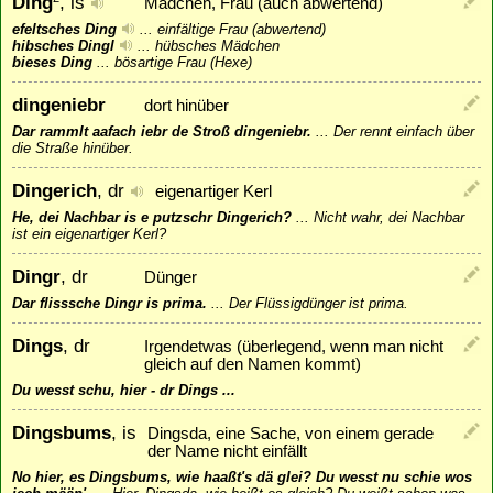
Ding
, is
Mädchen, Frau (auch abwertend)
efeltsches Ding
...
einfältige Frau (abwertend)
hibsches Dingl
...
hübsches Mädchen
bieses Ding
...
bösartige Frau (Hexe)
dingeniebr
dort hinüber
Dar rammlt aafach iebr de Stroß dingeniebr.
...
Der rennt einfach über
die Straße hinüber.
Dingerich
, dr
eigenartiger Kerl
He, dei Nachbar is e putzschr Dingerich?
...
Nicht wahr, dei Nachbar
ist ein eigenartiger Kerl?
Dingr
, dr
Dünger
Dar flisssche Dingr is prima.
...
Der Flüssigdünger ist prima.
Dings
, dr
Irgendetwas (überlegend, wenn man nicht
gleich auf den Namen kommt)
Du wesst schu, hier - dr Dings ...
Dingsbums
, is
Dingsda, eine Sache, von einem gerade
der Name nicht einfällt
No hier, es Dingsbums, wie haaßt's dä glei? Du wesst nu schie wos