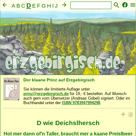
D
A
B
C
E
F
G
H
I
J
K
L
M
N
O
P
Q
R
S
T
U
V
W
X
Y
Z
Mensch
Seele
Geist
Familie
Gemeinschaft
·
·
·
·
·
Nahrung
Natur
Sonstiges
·
·
Dor klaane Prinz auf Erzgebirgisch
Sie können die limitierte Auflage unter
prinz@erzgebirgisch.de
für 19,- € bestellen. Auf Wunsch
auch gern vom Übersetzer (Andreas Göbel) signiert. Oder im
Buchhandel unter der
ISBN 9783947994298
.
D wie Deichslhersch
Hot mer dann of'n Taller, braucht mer a kaane Preislbeer