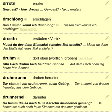
drrotn
erraten
Gewusst? - Nee, drrotn!
...
Gewusst? - Nein, erraten!
drschlong
erschlagen
Dan Lumich kennt ich drschlong!
...
Diesen Kerl könnte ich
erschlagen!
[
bewegungen
]
drseifn
ersäufen <Verb>
Musst du dee dann Blattsulat schedes Mol drseifn?
...
Mustt du denn
den Blattsalat jedes Mal ersäufen?
druhm
dort oben [wörtlich: droben]
{drūṁ}
[
orte
]
Uffn Dach druhm loch heit frieh Schnee.
...
Auf dem Dach oben lag
heute früh Schnee.
druhmrunnr
droben herunter
Dar stammt von druhmrunnr, ausm Gebirg.
...
Der stammt von droben
herunter, aus dem Gebirge.
drunnernei
darunter
Do hamm die aa noch faule Karschn drunnernei gemengt.
...
Da
haben sie auch noch faule Kirschen mit darunter gemischt.