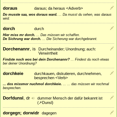
doraus
daraus; da heraus <Adverb>
Do musste saa, wos doraus ward.
...
Da musst du sehen, was daraus
wird.
dorch
durch
Hier miss mr dorch.
...
Das müssen wir schaffen.
De Sichrung war dorch.
...
Die Sicherung war durchgebrannt.
Dorchenannr
, is
Durcheinander; Unordnung; auch:
Verwirrtheit
Findste noch wos bei dein Dorchenannr?
...
Findest du noch etwas
bei deiner Unordnung?
dorchkeie
durchkauen, diskutieren, durchnehmen,
besprechen <Verb>
... dos missmor nuchmol dorchkeie.
...
... das müssen wir nochmal
besprechen.
Dorfdunsl
, dr
dummer Mensch der dafür bekannt ist
(
↗
Dunsl
)
dorgegn; dorwidr
dagegen