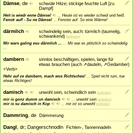
Dämse
, de
schwüle Hitze; stickige feuchte Luft [zu
Dampf]
Heit is wiedr enne Dämse!
...
Heute ist es wieder schwül und heiß.
Fenstr auf! - Su ne Dämse!
...
Fenster auf. So eine Wärme!
därmlich
schwindelig sein, auch: türmlich (taumelig,
schwankend)
[
befinden
]
Mir wars galing esu därmlich ...
...
Mir war es plötzlich so schwindelig
...
dambern
sinnlos beschäftigen, spielen, lange für
etwas brauchen (auch
↗
dauteln
,
↗
Gedamber
)
<Verb>
Hehr auf ze dambern, mach wos Richtsches!
...
Spiel nicht rum, tue
etwas Richtiges!
damisch
unwohl sein, schwindlich sein
[
befinden
]
mir is gonz dumm un damisch
...
unwohl sein
[
befinden
]
mir is su damisch in Kop
...
mir ist so unwohl
[
befinden
]
Dammring
, de
Dämmerung
Dangl
, dr; Dangerschnodln
Fichten-, Tannennadeln