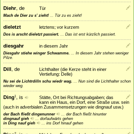
Diehr
, de
Tür
Mach de Dier zu s' zieht!
...
Tür zu es zieht!
dieletzt
letztens; vor kurzem
Dos is arscht dieletzt passiert.
...
Das ist erst kürzlich passiert.
diesgahr
in diesem Jahr
Diesgahr stiehe winger Schwamme.
...
In diesem Jahr stehen weniger
Pilze.
Dill
, de
Lichthalter (die Kerze steht in einer
Vertiefung: Delle)
Nu sei de Lichtrdilln schu wiedr wag.
...
Nun sind die Lichthalter schon
wieder weg.
Ding
, is
1
Stätte, Ort bei Richtungsabgaben; das
kann ein Haus, ein Dorf, eine Straße usw. sein
(auch in adverbialen Zusammensetzungen wie dingnauf usw.)
der Bach fließt dingenunner
...
der Bach fließt hinunter
dingnauf gieh
...
dorfaufwärts gehen
in Ding nauf gieh
...
ins Dorf hinauf gehen
2