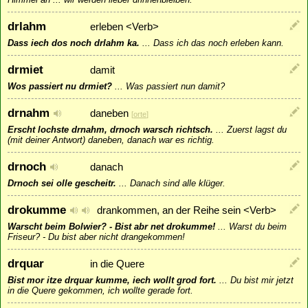
drlahm
erleben <Verb>
Dass iech dos noch drlahm ka.
...
Dass ich das noch erleben kann.
drmiet
damit
Wos passiert nu drmiet?
...
Was passiert nun damit?
drnahm
daneben
[
orte
]
Erscht lochste drnahm, drnoch warsch richtsch.
...
Zuerst lagst du
(mit deiner Antwort) daneben, danach war es richtig.
drnoch
danach
Drnoch sei olle gescheitr.
...
Danach sind alle klüger.
drokumme
drankommen, an der Reihe sein <Verb>
Warscht beim Bolwier? - Bist abr net drokumme!
...
Warst du beim
Friseur? - Du bist aber nicht drangekommen!
drquar
in die Quere
Bist mor itze drquar kumme, iech wollt grod fort.
...
Du bist mir jetzt
in die Quere gekommen, ich wollte gerade fort.