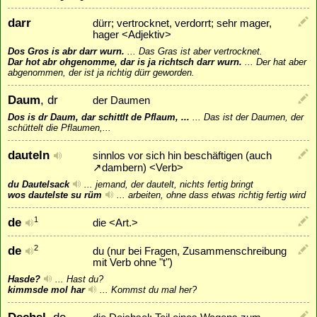
darr
dürr; vertrocknet, verdorrt; sehr mager,
hager <Adjektiv>
Dos Gros is abr darr wurn.
...
Das Gras ist aber vertrocknet.
Dar hot abr ohgenomme, dar is ja richtsch darr wurn.
...
Der hat aber
abgenommen, der ist ja richtig dürr geworden.
Daum
, dr
der Daumen
Dos is dr Daum, dar schittlt de Pflaum, ...
...
Das ist der Daumen, der
schüttelt die Pflaumen,...
dauteln
sinnlos vor sich hin beschäftigen (auch
↗
dambern
) <Verb>
du Dautelsack
...
jemand, der dautelt, nichts fertig bringt
wos dautelste su rüm
...
arbeiten, ohne dass etwas richtig fertig wird
de
1
die <Art.>
de
2
du (nur bei Fragen, Zusammenschreibung
mit Verb ohne "t")
Hasde?
...
Hast du?
kimmsde mol har
...
Kommst du mal her?
Dechsl
, de