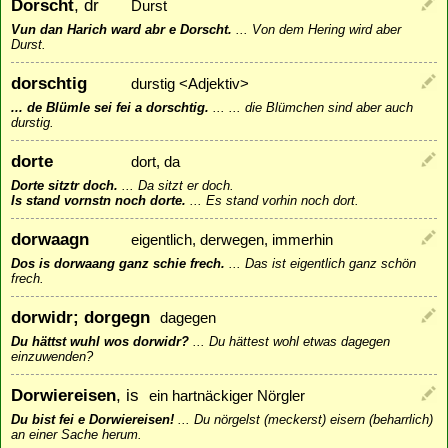
Dorscht
, dr
Durst
Vun dan Harich ward abr e Dorscht.
...
Von dem Hering wird aber
Durst.
dorschtig
durstig <Adjektiv>
... de Blümle sei fei a dorschtig.
...
... die Blümchen sind aber auch
durstig.
dorte
dort, da
Dorte sitztr doch.
...
Da sitzt er doch.
Is stand vornstn noch dorte.
...
Es stand vorhin noch dort.
dorwaagn
eigentlich, derwegen, immerhin
Dos is dorwaang ganz schie frech.
...
Das ist eigentlich ganz schön
frech.
dorwidr; dorgegn
dagegen
Du hättst wuhl wos dorwidr?
...
Du hättest wohl etwas dagegen
einzuwenden?
Dorwiereisen
, is
ein hartnäckiger Nörgler
Du bist fei e Dorwiereisen!
...
Du nörgelst (meckerst) eisern (beharrlich)
an einer Sache herum.