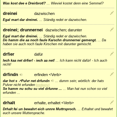
Was kost dee e Dreirbrotl?
...
Wieviel kostet denn eine Semmel?
dreinei
dazwischen
Egal mart dar dreinei.
...
Ständig redet er dazwischen.
dreinei; drunnernei
dazwischen; darunter
Egal mart dar dreinei.
...
Ständig redet er dazwischen.
Do hamm die aa noch faule Karschn drunnernei gemengt.
...
Da
haben sie auch noch faule Kirschen mit darunter gemischt.
drfier
dafür
Iech kaa net drfier! - iech aa net!
...
Ich kann nicht dafür! - Ich auch
nicht!
drfindn
erfinden <Verb>
dar hot s
↗
Pulvr
net drfundn
...
dumm sein; wörtlich: der hats
Pulver nicht erfunden
[
intelligenz
]
Se hamm nu schu su viel drfunne ...
...
Man hat nun schon so viel
erfunden ...
drhalt
erhalte, erhaltet <Verb>
Drhalt fei un bewahrt eich unnre Muttrsproch.
...
Erhaltet und bewahrt
euch unsere Muttersprache.