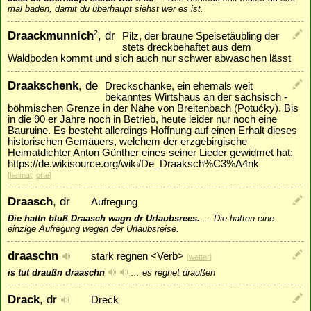
mal baden, damit du überhaupt siehst wer es ist.
Draackmunnich
, dr
2
Pilz, der braune Speisetäubling der
stets dreckbehaftet aus dem
Waldboden kommt und sich auch nur schwer abwaschen lässt
Draakschenk
, de
Dreckschänke, ein ehemals weit
bekanntes Wirtshaus an der sächsisch -
böhmischen Grenze in der Nähe von Breitenbach (Potućky). Bis
in die 90 er Jahre noch in Betrieb, heute leider nur noch eine
Bauruine. Es besteht allerdings Hoffnung auf einen Erhalt dieses
historischen Gemäuers, welchem der erzgebirgische
Heimatdichter Anton Günther eines seiner Lieder gewidmet hat:
https://de.wikisource.org/wiki/De_Draaksch%C3%A4nk
[
heimat
,
orte
]
Draasch
, dr
Aufregung
Die hattn bluß Draasch wagn dr Urlaubsrees.
...
Die hatten eine
einzige Aufregung wegen der Urlaubsreise.
draaschn
stark regnen <Verb>
[
wetter
]
is tut draußn draaschn
...
es regnet draußen
Drack
, dr
Dreck