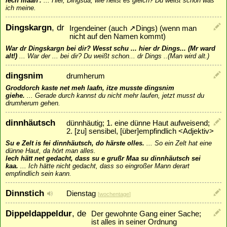
iech mään'.
...
Hier, Dingsda, wie heißt es gleich? Du weißt schon was
ich meine.
Dingskargn
, dr
Irgendeiner (auch
↗
Dings
) (wenn man
nicht auf den Namen kommt)
War dr Dingskargn bei dir? Wesst schu ... hier dr Dings... (Mr ward
alt!)
...
War der ... bei dir? Du weißt schon... dr Dings ..(Man wird alt.)
dingsnim
drumherum
Groddorch kaste net meh laafn, itze musste dingsnim
giehe.
...
Gerade durch kannst du nicht mehr laufen, jetzt musst du
drumherum gehen.
dinnhäutsch
dünnhäutig; 1. eine dünne Haut aufweisend;
2. [zu] sensibel, [über]empfindlich <Adjektiv>
Su e Zelt is fei dinnhäutsch, do härste olles.
...
So ein Zelt hat eine
dünne Haut, da hört man alles.
Iech hätt net gedacht, dass su e grußr Maa su dinnhäutsch sei
kaa.
...
Ich hätte nicht gedacht, dass so eingroßer Mann derart
empfindlich sein kann.
Dinnstich
Dienstag
[
wochentage
]
Dippeldappeldur
, de
Der gewohnte Gang einer Sache;
ist alles in seiner Ordnung