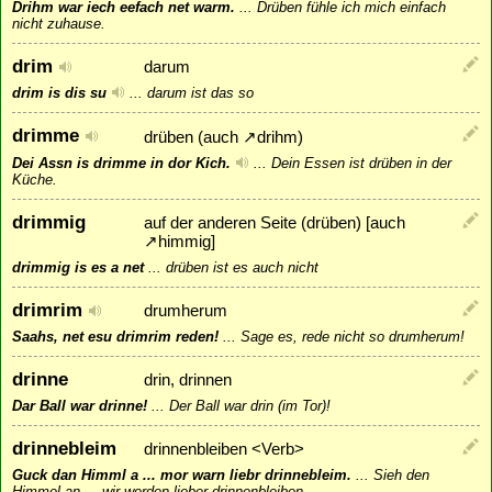
Drihm war iech eefach net warm.
...
Drüben fühle ich mich einfach
nicht zuhause.
drim
darum
drim is dis su
...
darum ist das so
drimme
drüben (auch
↗
drihm
)
Dei Assn is drimme in dor Kich.
...
Dein Essen ist drüben in der
Küche.
drimmig
auf der anderen Seite (drüben) [auch
↗
himmig
]
drimmig is es a net
...
drüben ist es auch nicht
drimrim
drumherum
Saahs, net esu drimrim reden!
...
Sage es, rede nicht so drumherum!
drinne
drin, drinnen
Dar Ball war drinne!
...
Der Ball war drin (im Tor)!
drinnebleim
drinnenbleiben <Verb>
Guck dan Himml a ... mor warn liebr drinnebleim.
...
Sieh den
Himmel an ... wir werden lieber drinnenbleiben.