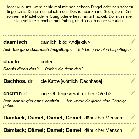
Jeder vun uns, werd schie mal mit nen scheen Dingel oder nen scheen
Dingerich is Dingel nei gelaafm sei. Dos is aber kaane Soch, so e Ding,
sonnern e Madel oder e Gung oder e bestimmts Flackel. Do muss mer
sich schie e monchesmol frahng, ob dis noch aaner verstieht.
daamisch
dämlich, blöd <Adjektiv>
Iech bie ganz daamisch hiegeflugn.
...
Ich bin ganz blöd hingeflogen.
daarfn
dürfen
Daarfn diedn dos?
...
Dürfen die denn das?
Dachhos
, dr
die Katze [wörtlich: Dachhase]
dachtln
eine Ohrfeige verabreichen <Verb>
Iech war dr glei enne dachtln.
...
Ich werde dir gleich eine Ohrfeige
geben.
Dämlack; Dämel; Dämel; Demel
dämlicher Mensch
Dämlack; Dämel; Damel; Demel
dämlicher Mensch