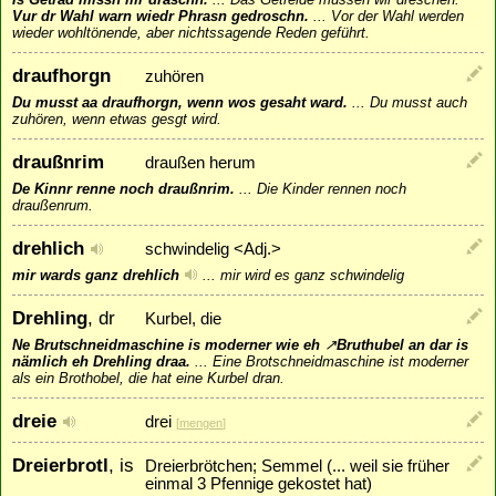
Vur dr Wahl warn wiedr Phrasn gedroschn.
...
Vor der Wahl werden
wieder wohltönende, aber nichtssagende Reden geführt.
draufhorgn
zuhören
Du musst aa draufhorgn, wenn wos gesaht ward.
...
Du musst auch
zuhören, wenn etwas gesgt wird.
draußnrim
draußen herum
De Kinnr renne noch draußnrim.
...
Die Kinder rennen noch
draußenrum.
drehlich
schwindelig <Adj.>
mir wards ganz drehlich
...
mir wird es ganz schwindelig
Drehling
, dr
Kurbel, die
Ne Brutschneidmaschine is moderner wie eh
↗
Bruthubel
an dar is
nämlich eh Drehling draa.
...
Eine Brotschneidmaschine ist moderner
als ein Brothobel, die hat eine Kurbel dran.
dreie
drei
[
mengen
]
Dreierbrotl
, is
Dreierbrötchen; Semmel (... weil sie früher
einmal 3 Pfennige gekostet hat)