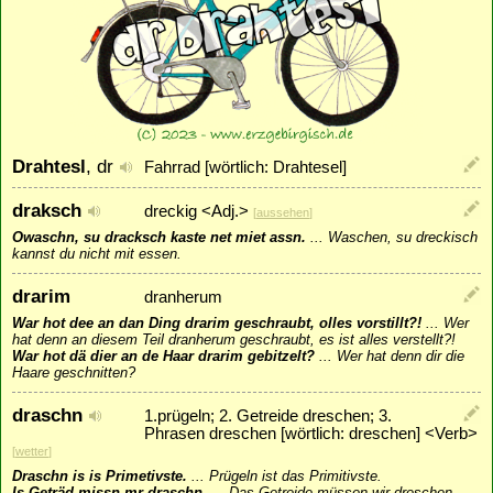
Drahtesl
, dr
Fahrrad [wörtlich: Drahtesel]
draksch
dreckig <Adj.>
[
aussehen
]
Owaschn, su dracksch kaste net miet assn.
...
Waschen, su dreckisch
kannst du nicht mit essen.
drarim
dranherum
War hot dee an dan Ding drarim geschraubt, olles vorstillt?!
...
Wer
hat denn an diesem Teil dranherum geschraubt, es ist alles verstellt?!
War hot dä dier an de Haar drarim gebitzelt?
...
Wer hat denn dir die
Haare geschnitten?
draschn
1.prügeln; 2. Getreide dreschen; 3.
Phrasen dreschen [wörtlich: dreschen] <Verb>
[
wetter
]
Draschn is is Primetivste.
...
Prügeln ist das Primitivste.
Is Geträd missn mr draschn.
...
Das Getreide müssen wir dreschen.