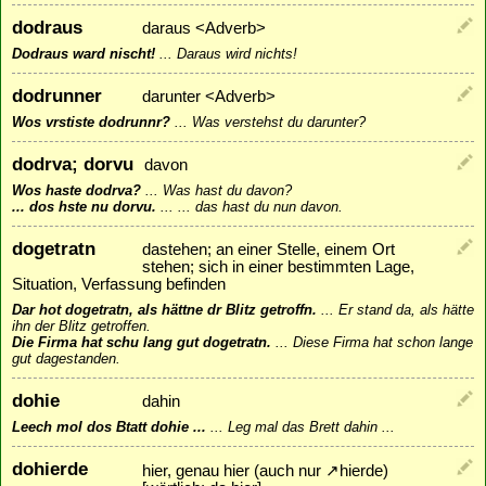
dodraus
daraus <Adverb>
Dodraus ward nischt!
...
Daraus wird nichts!
dodrunner
darunter <Adverb>
Wos vrstiste dodrunnr?
...
Was verstehst du darunter?
dodrva; dorvu
davon
Wos haste dodrva?
...
Was hast du davon?
... dos hste nu dorvu.
...
... das hast du nun davon.
dogetratn
dastehen; an einer Stelle, einem Ort
stehen; sich in einer bestimmten Lage,
Situation, Verfassung befinden
Dar hot dogetratn, als hättne dr Blitz getroffn.
...
Er stand da, als hätte
ihn der Blitz getroffen.
Die Firma hat schu lang gut dogetratn.
...
Diese Firma hat schon lange
gut dagestanden.
dohie
dahin
Leech mol dos Btatt dohie ...
...
Leg mal das Brett dahin ...
dohierde
hier, genau hier (auch nur
↗
hierde
)