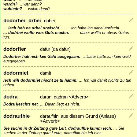
wardn?
...
wer denn?
wuhiedn?
...
wohin denn?
dodorbei; drbei
dabei
... iech hob ne drbei drwischt.
...
... ich habe ihn dabei erwischt.
... dodrbei wolltr wos Guts machn.
...
... dabei wollte er etwas Gutes
tun.
dodorfier
dafür (da dafür)
Dodorfier hätt iech kee Gald ausgegaam.
...
Dafür hätte ich kein Geld
ausgegeben.
dodormiet
damit
Iech will dodormiet nischt ze tu hamm.
...
Ich will damit nichts zu tun
haben.
dodra
daran; dadran <Adverb>
Dodra lieschts net.
...
Daran liegt es nicht.
dodraufhie
daraufhin; aus diesem Grund (Anlass)
<Adverb>
Sie suchn in dr Zeitung gute Leit, dodraufhie kumm iech.
...
Sie
suchen in der Zeitung gute Leute, daraufhin bin ich hier.