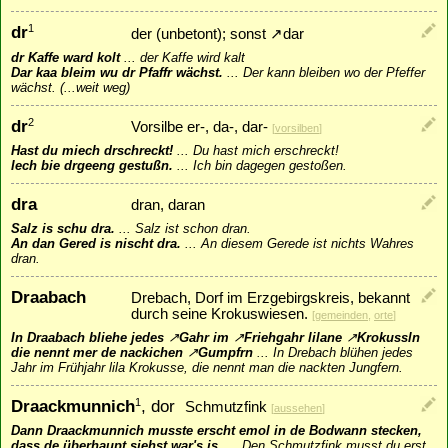
dr
1
der (unbetont); sonst
↗
dar
dr Kaffe ward kolt
...
der Kaffe wird kalt
Dar kaa bleim wu dr Pfaffr wächst.
...
Der kann bleiben wo der Pfeffer
wächst. (...weit weg)
dr
2
Vorsilbe er-, da-, dar-
[
vorsilben
]
Hast du miech drschreckt!
...
Du hast mich erschreckt!
Iech bie drgeeng gestußn.
...
Ich bin dagegen gestoßen.
dra
dran, daran
Salz is schu dra.
...
Salz ist schon dran.
An dan Gered is nischt dra.
...
An diesem Gerede ist nichts Wahres
dran.
Draabach
Drebach, Dorf im Erzgebirgskreis, bekannt
durch seine Krokuswiesen.
[
gemeinden
,
orte
]
In Draabach bliehe jedes
↗
Gahr
im
↗
Friehgahr
lilane
↗
Krokussln
die nennt mer de nackichen
↗
Gumpfrn
...
In Drebach blühen jedes
Jahr im Frühjahr lila Krokusse, die nennt man die nackten Jungfern.
Draackmunnich
, dor
1
Schmutzfink
[
aussehen
]
Dann Draackmunnich musste erscht emol in de Bodwann stecken,
dass de überhaupt siehst war's is.
...
Den Schmutzfink musst du erst