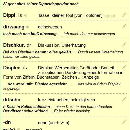
S' geht alles seiner Dippeldappeldur noch.
Dippl
, is
Tasse, kleiner Topf [von Töpfchen]
[
trinken
]
dirwaang
deinetwegen
Iech mach dos bluß dirwaang.
...
Ich mach das nur deinetwegen.
Dischkur
, dr
Diskussion, Unterhaltung
Bei dan Dischkur hammr olles geklärt.
...
Durch unsere Unterhaltung
haben wir alles geklärt.
Displee
, is
Display; Werbemittel; Gerät oder Bauteil
zur optischen Darstellung einer Information in
Form von Ziffern, Buchstaben, Zeichen ...; Anzeige
... dos ward uffm Displee agezeicht.
...
... das wird auf dem Display
angezeigt.
ditschn
kurz eintauchen, beleidigt sein
n Keks in Kaffee eiditschn
...
einen Keks in den kaffee tauchen
Der ditscht schie widdor!
...
Er ist wieder beleidigt
-dn
denn (auch
↗
-n
)
wudn?
...
wo denn?