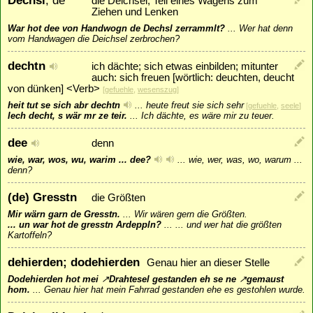
die Deichsel; Teil eines Wagens zum
Ziehen und Lenken
War hot dee von Handwogn de Dechsl zerrammlt?
...
Wer hat denn
vom Handwagen die Deichsel zerbrochen?
dechtn
ich dächte; sich etwas einbilden; mitunter
auch: sich freuen [wörtlich: deuchten, deucht
von dünken] <Verb>
[
gefuehle
,
wesenszug
]
heit tut se sich abr dechtn
...
heute freut sie sich sehr
[
gefuehle
,
seele
]
Iech decht, s wär mr ze teir.
...
Ich dächte, es wäre mir zu teuer.
dee
denn
wie, war, wos, wu, warim ... dee?
...
wie, wer, was, wo, warum ...
denn?
(de) Gresstn
die Größten
Mir wärn garn de Gresstn.
...
Wir wären gern die Größten.
... un war hot de gresstn Ardeppln?
...
... und wer hat die größten
Kartoffeln?
dehierden; dodehierden
Genau hier an dieser Stelle
Dodehierden hot mei
↗
Drahtesel
gestanden eh se ne
↗
gemaust
hom.
...
Genau hier hat mein Fahrrad gestanden ehe es gestohlen wurde.