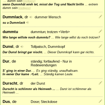
...
dumm sein
[
intelligenz
]
wenn Dummhät wieh tet, misst der Tog und Nacht brilln
...
extrem
dumm sein
[
intelligenz
]
Dummlack
, dr
dummer Mensch
su a Dummlack
dummtu
dummtun; trotzen <Verb>
Wie lange willste noch dummtu?
...
Wie lange willst du noch trotzen?
Dunsl
, dr
Tollpatsch, Dummkopf
Dar Dunsl bringt gar nischt.
...
Dieser Dummkopf kann gar nichts.
Dur
, de
ständig; fortlaufend - Nur in
Redewendungen
S' ging in einer Dur.
...
Es ging ständig, unaufhaltsam.
In eener Dur kame
↗
Leit
.
...
Ständig kamen Leute.
Durscht
, dr
der Durst
Durscht is schlimmr als Heimweh ...
...
Durst ist schlimmer als
Heimweh ...
Dus
, de
Dose; Steckdose