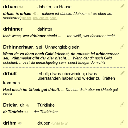
drham
daheim, zu Hause
drham is drham
...
daheim ist daheim (daheim ist es eben am
schönsten)
[
besitz
,
brauchtum
,
haus
]
drhinner
dahinter
Iech wess, war drhinner stackt ...
...
Ich weiß, wer dahinter steckt ...
Drhinnerhaar
, sei
Unnachgiebig sein
Wenn de vu dann noch Gald kriechst, do musste fei drhinnerhaar
sei,
↗
ümmesist
gibt dar dier nischt.
...
Wenn der dir noch Geld
schuldet, musst du unnachgiebig sein, sonst kriegst du nichts.
drhult
erholt; etwas überwinden; etwas
überstanden haben und wieder zu Kräften
kommen
Hast diech im Urlaub gut drhult.
...
Du hast dich aber im Urlaub gut
erholt.
Drickr
, dr
Türklinke
dr Tirdrickr
...
der Türdrücker
drihm
drüben
{drīṁ}
[
orte
]