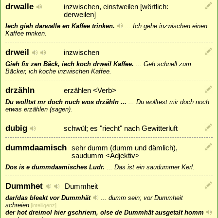
drwalle
inzwischen, einstweilen [wörtlich:
derweilen]
Iech gieh darwalle en Kaffee trinken.
...
Ich gehe inzwischen einen
Kaffee trinken.
drweil
inzwischen
Gieh fix zen Bäck, iech koch drweil Kaffee.
...
Geh schnell zum
Bäcker, ich koche inzwischen Kaffee.
drzähln
erzählen <Verb>
Du wolltst mr doch nuch wos drzähln ...
...
Du wolltest mir doch noch
etwas erzählen (sagen).
dubig
schwül; es "riecht" nach Gewitterluft
dummdaamisch
sehr dumm (dumm und dämlich),
saudumm <Adjektiv>
Dos is e dummdaamisches Ludr.
...
Das ist ein saudummer Kerl.
Dummhet
Dummheit
dar/das bleekt vor Dummhät
...
dumm sein; vor Dummheit
schreien
[
intelligenz
]
der hot dreimol hier gschriern, olse de Dummhät ausgetalt homm