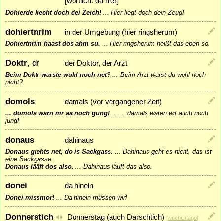
[wörtlich: da hier]
Dohierde liecht doch dei Zeich!
...
Hier liegt doch dein Zeug!
dohiertnrim
in der Umgebung (hier ringsherum)
Dohiertnrim haast dos ahm su.
...
Hier ringsherum heißt das eben so.
Doktr
, dr
der Doktor, der Arzt
Beim Doktr warste wuhl noch net?
...
Beim Arzt warst du wohl noch
nicht?
domols
damals (vor vergangener Zeit)
... domols warn mr aa noch gung!
...
... damals waren wir auch noch
jung!
donaus
dahinaus
Donaus giehts net, do is Sackgass.
...
Dahinaus geht es nicht, das ist
eine Sackgasse.
Donaus lääft dos also.
...
Dahinaus läuft das also.
donei
da hinein
Donei missmor!
...
Da hinein müssen wir!
Donnerstich
Donnerstag (auch Darschtich)
[
wochentage
]